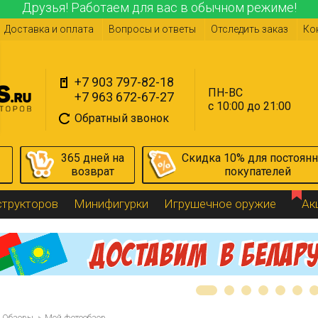
Друзья! Работаем для вас в обычном режиме!
Доставка и оплата
Вопросы и ответы
Отследить заказ
Ко
+7 903 797-82-18
ПН-ВС
+7 963 672-67-27
с 10:00 до 21:00
Обратный звонок
365 дней на
Скидка 10% для постоян
возврат
покупателей
структоров
Минифигурки
Игрушечное оружие
Ак