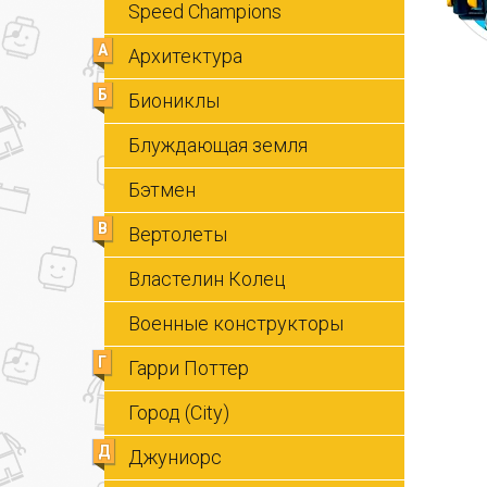
Speed Champions
А
Архитектура
Б
Биониклы
Блуждающая земля
Бэтмен
В
Вертолеты
Властелин Колец
Военные конструкторы
Г
Гарри Поттер
Город (City)
Д
Джуниорс