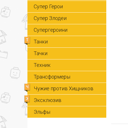
Супер Герои
Супер Злодеи
Супергероини
Т
Танки
Тачки
Техник
Трансформеры
Ч
Чужие против Хищников
Э
Эксклюзив
Эльфы