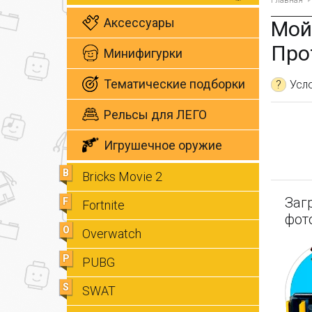
Главная
Аксессуары
Мой
Про
Минифигурки
Тематические подборки
?
Усл
Рельсы для ЛЕГО
Игрушечное оружие
B
Bricks Movie 2
Заг
F
Fortnite
фот
O
Overwatch
P
PUBG
S
SWAT