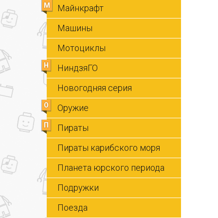
М
Майнкрафт
Машины
Мотоциклы
Н
НиндзяГО
Новогодняя серия
О
Оружие
П
Пираты
Пираты карибского моря
Планета юрского периода
Подружки
Поезда