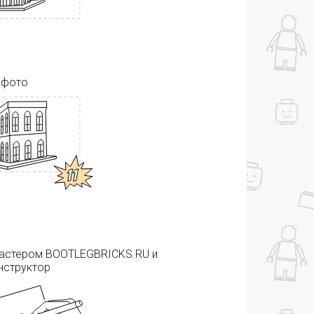
 фото
мастером BOOTLEGBRICKS.RU и
нструктор