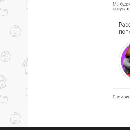
Мы будем
покупате
Рас
поп
Промокод