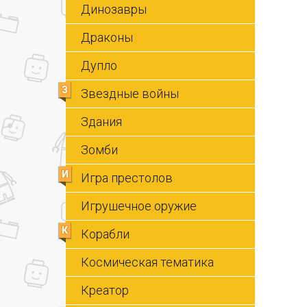
Динозавры
Драконы
Дупло
З
Звездные войны
Здания
Зомби
И
Игра престолов
Игрушечное оружие
К
Корабли
Космическая тематика
Креатор