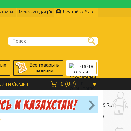
Личный кабинет
нтакты
Мои закладки
(0)
ных
Все товары в
наличии
0
(0₽)
ции и Скидки