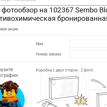
Обзоры
Мой фотообзор
 фотообзор на 102367 Sembo Bl
тивохимическая бронированна
овия акции
Имя
Номер заказа
рузите
Коробка с двух сторон - 2 фото
ографии