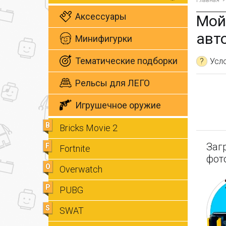
Главная
Аксессуары
Мой
авто
Минифигурки
Тематические подборки
?
Усл
Рельсы для ЛЕГО
Игрушечное оружие
B
Bricks Movie 2
Заг
F
Fortnite
фот
O
Overwatch
P
PUBG
S
SWAT