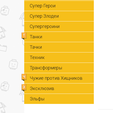
Супер Герои
Супер Злодеи
Супергероини
Т
Танки
Тачки
Техник
Трансформеры
Ч
Чужие против Хищников
Э
Эксклюзив
Эльфы