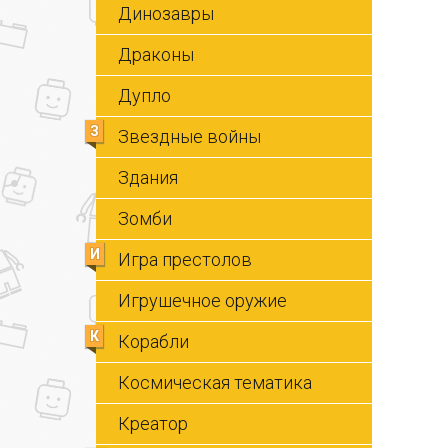
Динозавры
Драконы
Дупло
З
Звездные войны
Здания
Зомби
И
Игра престолов
Игрушечное оружие
К
Корабли
Космическая тематика
Креатор