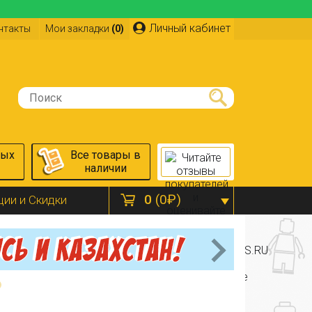
Личный кабинет
нтакты
Мои закладки
(0)
ных
Все товары в
наличии
0
(0₽)
ции и Скидки