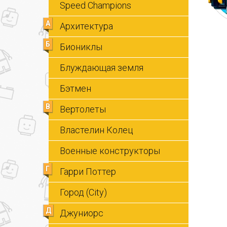
Speed Champions
А
Архитектура
Б
Биониклы
Блуждающая земля
Бэтмен
В
Вертолеты
Властелин Колец
Военные конструкторы
Г
Гарри Поттер
Город (City)
Д
Джуниорс