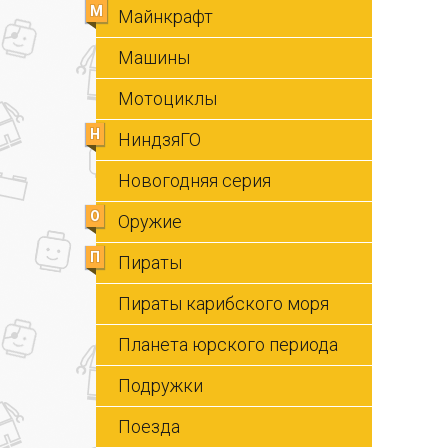
М
Майнкрафт
Машины
Мотоциклы
Н
НиндзяГО
Новогодняя серия
О
Оружие
П
Пираты
Пираты карибского моря
Планета юрского периода
Подружки
Поезда