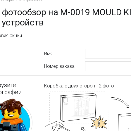
Обзоры
Мой фотообзор
 фотообзор на M-0019 MOULD K
6 устройств
овия акции
Имя
Номер заказа
рузите
Коробка с двух сторон - 2 фото
ографии