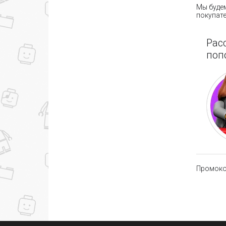
Мы будем
покупате
Рас
поп
Промокод