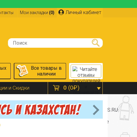
Личный кабинет
нтакты
Мои закладки
(0)
ных
Все товары в
наличии
0
(0₽)
ции и Скидки