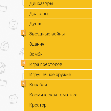
Динозавры
Драконы
Дупло
З
Звездные войны
Здания
Зомби
И
Игра престолов
Игрушечное оружие
К
Корабли
Космическая тематика
Креатор