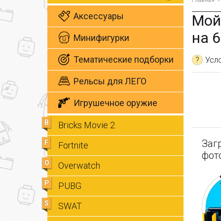
Главная
Аксессуары
Мой
на 
Минифигурки
Тематические подборки
?
Усл
Рельсы для ЛЕГО
Игрушечное оружие
B
Bricks Movie 2
Заг
F
Fortnite
фот
O
Overwatch
P
PUBG
S
SWAT