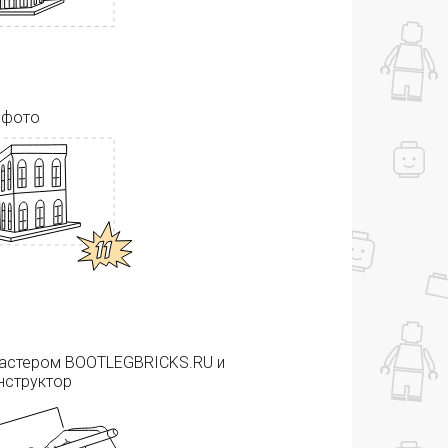
 фото
мастером BOOTLEGBRICKS.RU и
нструктор