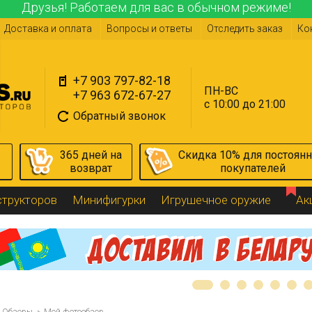
Друзья! Работаем для вас в обычном режиме!
Доставка и оплата
Вопросы и ответы
Отследить заказ
Ко
+7 903 797-82-18
ПН-ВС
+7 963 672-67-27
с 10:00 до 21:00
Обратный звонок
365 дней на
Скидка 10% для постоян
возврат
покупателей
структоров
Минифигурки
Игрушечное оружие
Ак