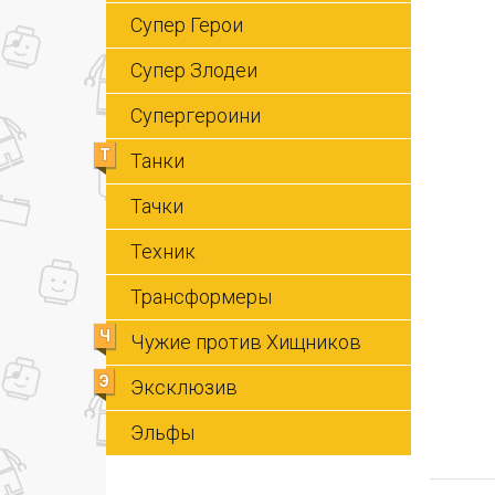
Супер Герои
Супер Злодеи
Супергероини
Т
Танки
Тачки
Техник
Трансформеры
Ч
Чужие против Хищников
Э
Эксклюзив
Эльфы