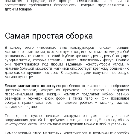
появиться в продаже, они проходят обязательные испытания на
соответствие требованиям безопасности, которые предъявляются к
детским товарам.
Самая простая сборка
В основу этого интересного вида конструкторов положен принцип
магнитного притяжения, то есть не нужно соединять элементы между собой
различными типами скреплений. Кубики крепятся друг к другу благодаря
супермагнитам, которые вставлены внутрь пластиковых фигур. Причём
они притягиваются под любым заданным конструктором углом. А
наличие большой мощности магнитов способствует крепкому соединению
даже самых крупных построек. В результате дети получают настоящую
магическую игру.
Детали
магнитного конструктора
обычно отличаются разнообразием
цветовой окраски, которая со временем не выгорает и сохраняет
первоначальный цвет. Каждый комплект предлагает кубики разных
размеров и геометрических форм, а также палочки. Они позволяют
собирать практически всё, что пожелает ребёнок – машину, здание,
карусель и так далее.
Главное, не нужно никаких инструментов для прикручивания/
откручивания деталей. Не требуется и специально отведённого под сборку
конструктора места. Строить такие конструкции можно в любых условиях.
Немаловажный плюс магнитных конструкторов в возможных способах