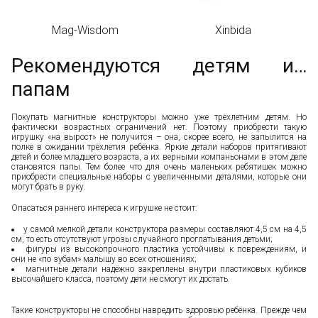
Mag-Wisdom
Xinbida
Рекомендуются детям и…
папам
Покупать магнитные конструкторы можно уже трёхлетним детям. Но
фактически возрастных ограничений нет. Поэтому приобрести такую
игрушку «на вырост» не получится – она, скорее всего, не запылится на
полке в ожидании трёхлетия ребёнка. Яркие детали наборов притягивают
детей и более младшего возраста, а их верными компаньонами в этом деле
становятся папы. Тем более что для очень маленьких ребятишек можно
приобрести специальные наборы с увеличенными деталями, которые они
могут брать в руку.
Опасаться раннего интереса к игрушке не стоит:
у самой мелкой детали конструктора размеры составляют 4,5 см на 4,5
см, то есть отсутствуют угрозы случайного проглатывания детьми;
фигуры из высокопрочного пластика устойчивы к повреждениям, и
они не «по зубам» малышу во всех отношениях;
магнитные детали надёжно закреплены внутри пластиковых кубиков
высочайшего класса, поэтому дети не смогут их достать.
Такие конструкторы не способны навредить здоровью ребёнка. Прежде чем