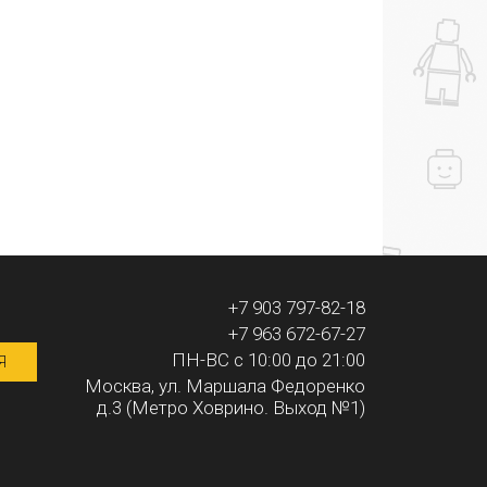
+7 903 797-82-18
+7 963 672-67-27
ПН-ВС с 10:00 до 21:00
Я
Москва, ул. Маршала Федоренко
д.3 (Метро Ховрино. Выход №1)