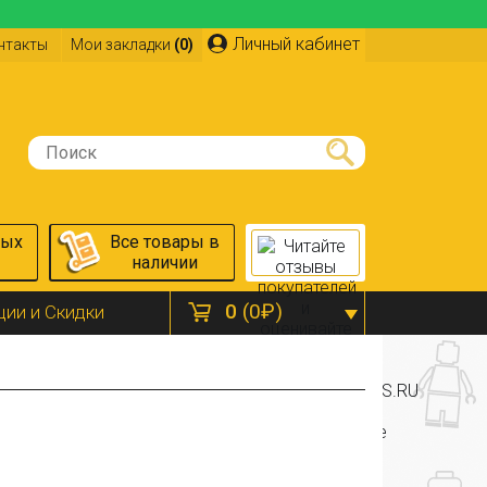
Личный кабинет
нтакты
Мои закладки
(0)
ных
Все товары в
наличии
0
(0₽)
ции и Скидки