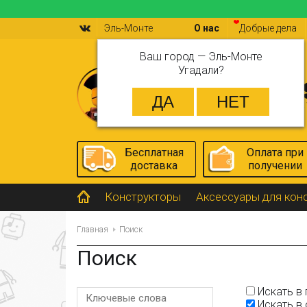
Эль-Монте
О нас
Добрые дела
Ваш город —
Эль-Монте
Угадали?
Бесплатная
Оплата при
доставка
получении
Конструкторы
Аксессуары для кон
Главная
Поиск
Поиск
Искать в 
Искать в 