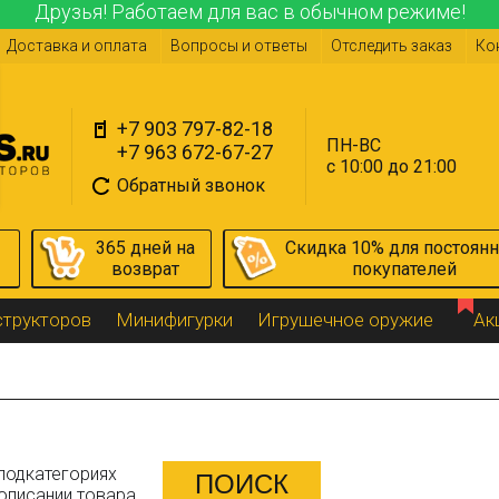
Друзья! Работаем для вас в обычном режиме!
Доставка и оплата
Вопросы и ответы
Отследить заказ
Ко
+7 903 797-82-18
ПН-ВС
+7 963 672-67-27
с 10:00 до 21:00
Обратный звонок
365 дней на
Скидка 10% для постоян
возврат
покупателей
структоров
Минифигурки
Игрушечное оружие
Ак
подкатегориях
описании товара