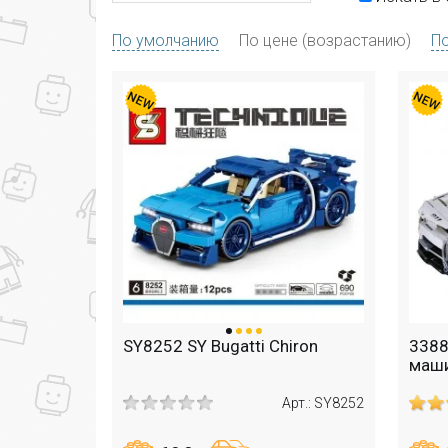
По умолчанию
По цене (возрастанию)
По
SY8252 SY Bugatti Chiron
3388
маши
Арт.: SY8252