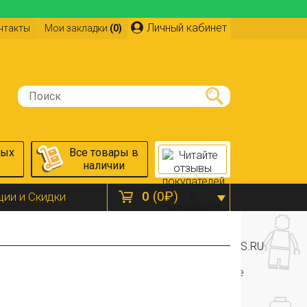
Личный кабинет
нтакты
Мои закладки
(0)
ных
Все товары в
наличии
0
(0₽)
ции и Скидки