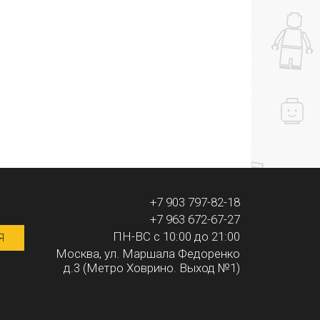
+7 903 797-82-18
+7 963 672-67-27
ПН-ВС с 10:00 до 21:00
Я
Москва, ул. Маршала Федоренко
д.3 (Метро Ховрино. Выход №1)