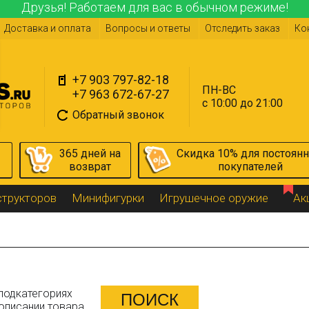
Друзья! Работаем для вас в обычном режиме!
Доставка и оплата
Вопросы и ответы
Отследить заказ
Ко
+7 903 797-82-18
ПН-ВС
+7 963 672-67-27
с 10:00 до 21:00
Обратный звонок
365 дней на
Скидка 10% для постоян
возврат
покупателей
структоров
Минифигурки
Игрушечное оружие
Ак
подкатегориях
описании товара