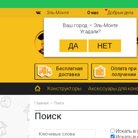
Эль-Монте
О нас
Добрые дела
Ваш город —
Эль-Монте
Угадали?
Бесплатная
Оплата при
доставка
получении
Конструкторы
Аксессуары для кон
Главная
Поиск
Поиск
Искать в 
Искать в 