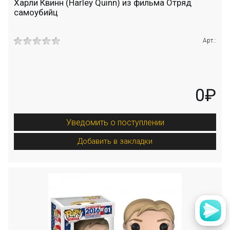
Харли Квинн (Harley Quinn) из фильма Отряд
самоубийц
Арт.:
0₽
Уведомить о поступлении
Добавить в закладки