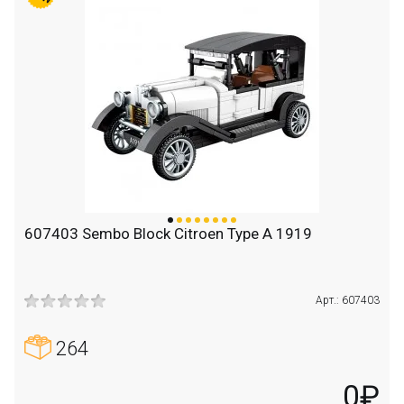
607403 Sembo Block Citroen Type A 1919
Арт.: 607403
264
0₽