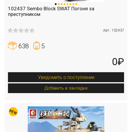
102437 Sembo Block SWAT Погоня за
преступником
Арт.: 102437
638
5
0₽
Уведомить о поступлении
Добавить в закладки