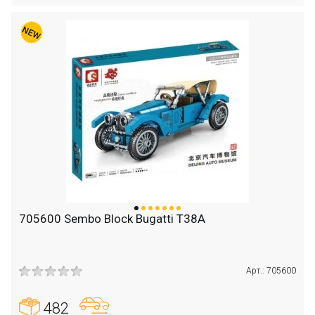
705600 Sembo Block Bugatti T38A
Арт.: 705600
482