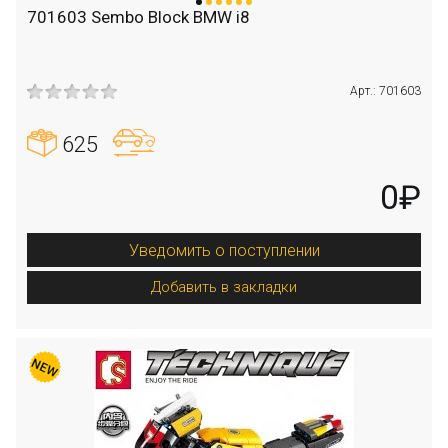
701603 Sembo Block BMW i8
Арт.: 701603
625
0₽
Уведомить о поступлении
Добавить в закладки