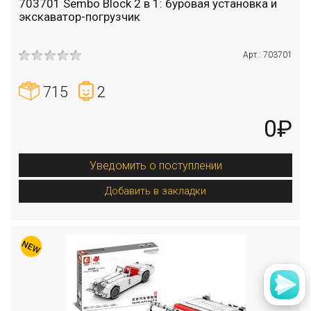
703701 Sembo Block 2 в 1: буровая установка и
экскаватор-погрузчик
Арт.: 703701
715
2
0₽
Уведомить о поступлении
Добавить в закладки