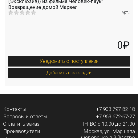
(Эксклюзив)) из фильма Человек-паук:
Возвращение домой Марвел
Арт.:
0₽
Уведомить о поступлении
Добавить в закладки
Контакты
+7 903 797-82-18
Вопросы и ответы
+7 963 672-67-27
Оплатить заказ
ПН-ВС с 10:00 до 21:00
Производители
Москва, ул. Маршала
Федоренко д.3 (Метро