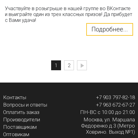
Участвуйте в розыгрыше в нашей группе во ВКонтакте
и выиграйте один из трех классных призов! Да прибудет
с Вами удача!
Подробнее...
1
2
Контакты
+7 903 797-82-18
Вопросы и ответы
+7 963 672-67-27
Оплатить заказ
ПН-ВС с 10:00 до 21:00
Производители
Москва, ул. Маршала
Федоренко д.3 (Метро
Поставщикам
Ховрино. Выход №1)
Оптовикам