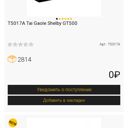
T5017A Tai Gaole Shelby GT500
Арт.: T5017A
2814
0₽
Уведомить о поступлении
Добавить в закладки