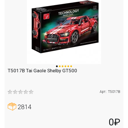
T5017B Tai Gaole Shelby GT500
Арт.: T5017B
2814
0₽