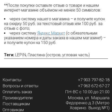
**После покупки оставьте отзыв о товаре и нашем
интернет-магазине объёмом не менее 50 символов:
через систему нашего магазина – и получите купон
на скидку 50 руб. за текстовый отзыв или 100 руб. за
отзыв с фото;
через систему
Яндекс.Маркет
(с обязательным
указанием номера и даты заказа в нашем магазине!) –
и получите купон на 150 руб.
Теги:
LEPIN
,
Пластина (остров
,
угловая часть)
Контакты
+7 903 797-82-18
Вопросы и ответы
+7 963 672-67-27
Оплатить заказ
ПН-ВС с 10:00 до 21:00
Производители
Москва, ул. Маршала
Федоренко д.3 (Метро
Поставщикам
Ховрино. Выход №1)
Оптовикам