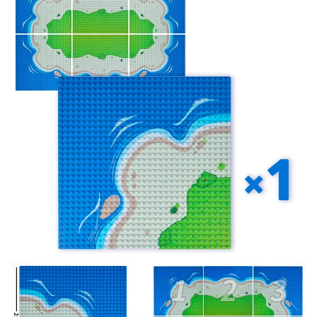
Оставьте отзыв (не менее 50 символов) о товаре на
нашем сайте и получите купон на скидку 50₽ за
текстовый отзыв или 100₽ за отзыв с фото.
Скидка за отзыв
150₽
на Яндекс.Маркете
Оставьте отзыв (не менее 50 символов) о товаре
через систему
Яндекс.Маркет
с обязательным
указанием номера и даты заказа в нашем магазине
и получите купон на скидку 150₽
...уже сейчас
Участвуйте в конкурсах и розыгрышах в нашей
группе
ВК
и выигрывайте отличные призы!
Подробные условия всех акций и бонусов...