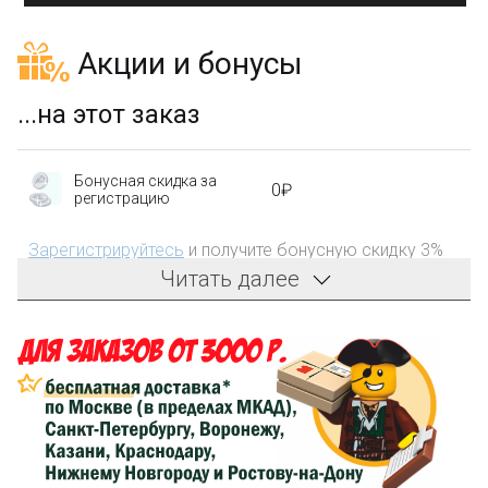
Акции и бонусы
...на этот заказ
Бонусная скидка за
0₽
регистрацию
Зарегистрируйтесь
и получите бонусную скидку 3%
на первый заказ!
Читать далее
Компенсация части
150₽
затрат на доставку
Сделайте заказ на сумму не менее 3 000₽, оплатите
его на карту Сбербанка и получите 150₽ на
компенсацию доставки.