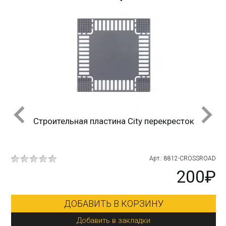
Строительная пластина City перекресток
4bb
Арт.: 8812-CROSSROAD
₽
200₽
ДОБАВИТЬ В КОРЗИНУ
Добавить в закладки