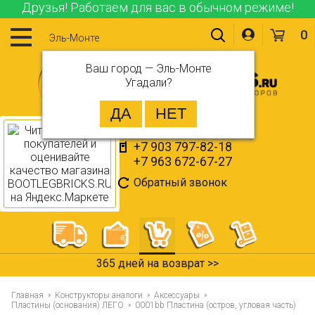
Друзья! Работаем для вас в обычном режиме!
0
Эль-Монте
Ваш город —
Эль-Монте
Угадали?
+7 903 797-82-18
+7 963 672-67-27
Обратный звонок
365 дней на возврат >>
Главная
Конструкторы аналоги
Аксессуары
Пластины (основания) ЛЕГО
0001bb Пластина (остров, угловая часть)