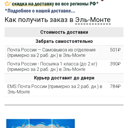
...на следующий заказ
Как получить заказ в
Эль-Монте
Золотая скидка
10%
персональная
Стоимость доставки
После того, как сумма Ваших заказов превысит
Забрать самостоятельно
3000 рублей, Вы получите постоянную скидку на все
повторные заказы - 10%
Почта России — Самовывоз из отделения
501₽
(примерно за 2 раб. дн.) в Эль-Монте
Почта России - Посылка 1 класса (до 2 кг)
390₽
Скидка за обзор
до 10%
(фото сборки)
(примерно за 2 раб. дн.) в Эль-Монте
Курьер доставит до двери
Пришлите фото поэтапной сборки купленного
EMS Почта России (примерно за 2 раб. дн.) в
784₽
конструктора и получите дополнительную скидку
Эль-Монте
10% при покупке следующего набора (не дороже 10
000 рублей).
Скидка за отзыв
до 100₽
на нашем сайте