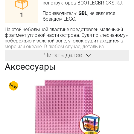
конструкторов BOOTLEGBRICKS.RU.
Производитель:
GBL
, не является
1
брендом LEGO.
На этой небольшой пластине представлен маленький
фрагмент угловой части острова. Судя по «песчаному»
побережью и зеленой зоне, уголок суши находится в
море или океане. В любом случае, деталь из
конструктора
0001bb LEPIN Пластина (остров, угловая
Читать далее
часть)
способна разнообразить старую игрушку
новым ландшафтом. Причем, это внешнее изменение
Аксессуары
также повлияет на расширение игрового потенциала,
потому, что ребенок прежние сюжеты сможет
перенести на остров, То есть они будут происходить
далеко от большой Земли. Универсальное основание
становится прекрасным дополнением к любой сборной
игрушке.
Набор
LEPIN 0001bb
состоит из:
1 детали.