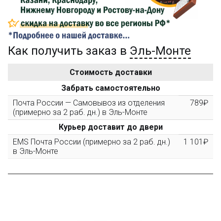
...на следующий заказ
Как получить заказ в
Эль-Монте
Золотая скидка
10%
персональная
Стоимость доставки
После того, как сумма Ваших заказов превысит
Забрать самостоятельно
3000 рублей, Вы получите постоянную скидку на все
повторные заказы - 10%
Почта России — Самовывоз из отделения
789₽
(примерно за 2 раб. дн.) в Эль-Монте
Курьер доставит до двери
Скидка за обзор
до 10%
(фото сборки)
EMS Почта России (примерно за 2 раб. дн.)
1 101₽
в Эль-Монте
Пришлите фото поэтапной сборки купленного
конструктора и получите дополнительную скидку
10% при покупке следующего набора (не дороже 10
000 рублей).
Скидка за отзыв
до 100₽