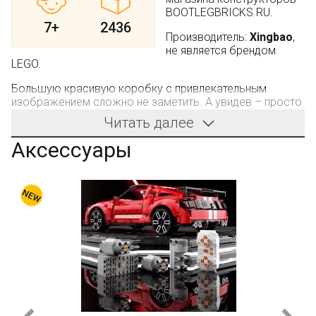
BOOTLEGBRICKS.RU.
7+
2436
Производитель:
Xingbao
,
не является брендом
LEGO.
Большую красивую коробку с привлекательным
изображением сложно не заметить. А увидев – просто
невозможно отказаться от покупки. Этот конструктор
Читать далее
позволяет стать обладателем великолепного
прицепного кемпера и автомобиля Chevrolet Corvette
Аксессуары
C2. Такой транспортный комплекс для дальних
путешествий, популярный среди американцев и
европейцев, вызывает неподдельный интерес у
каждого любителя путешествий. После сборки модели,
согласно прилагаемой инструкции у вас появится
возможность рассмотреть, как они устроены не
только с внешней стороны, но и изнутри.
Уникальный ансамбль из набора
08003
XingBao
Кемпинг (
Camper
)
поражает точностью в деталях:
особый интерес вызывает «жильё на колёсах» ‑ в
нём мягкий уголок для отдыха, все окна открываются,