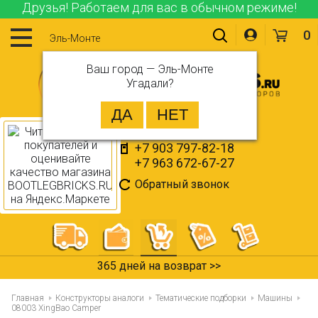
Друзья! Работаем для вас в обычном режиме!
0
Эль-Монте
Ваш город —
Эль-Монте
Угадали?
+7 903 797-82-18
+7 963 672-67-27
Обратный звонок
365 дней на возврат >>
Главная
Конструкторы аналоги
Тематические подборки
Машины
08003 XingBao Camper