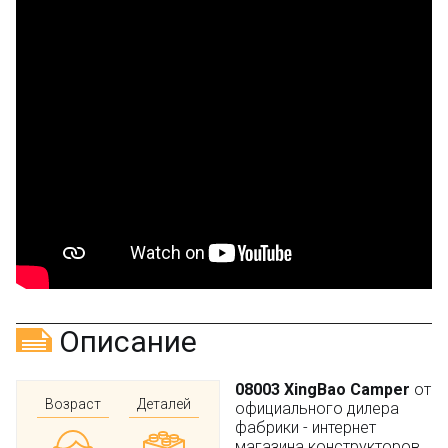
Описание
08003 XingBao Camper
от
Возраст
Деталей
официального дилера
фабрики - интернет
магазина конструкторов