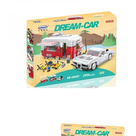
на нашем сайте
Оставьте отзыв (не менее 50 символов) о товаре на
нашем сайте и получите купон на скидку 50₽ за
текстовый отзыв или 100₽ за отзыв с фото.
Скидка за отзыв
150₽
на Яндекс.Маркете
Оставьте отзыв (не менее 50 символов) о товаре
через систему
Яндекс.Маркет
с обязательным
указанием номера и даты заказа в нашем магазине
и получите купон на скидку 150₽
...уже сейчас
Участвуйте в конкурсах и розыгрышах в нашей
группе
ВК
и выигрывайте отличные призы!
Подробные условия всех акций и бонусов...