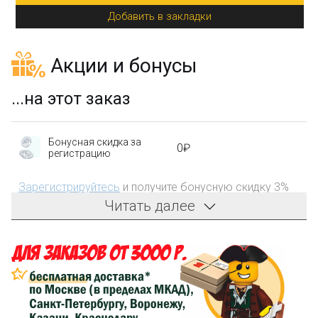
Добавить в закладки
Акции и бонусы
...на этот заказ
Бонусная скидка за
0₽
регистрацию
Зарегистрируйтесь
и получите бонусную скидку 3%
на первый заказ!
Читать далее
Компенсация части
150₽
затрат на доставку
Сделайте заказ на сумму не менее 3 000₽, оплатите
его на карту Сбербанка и получите 150₽ на
компенсацию доставки.