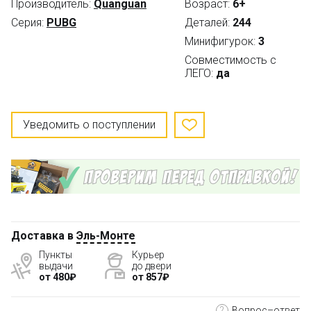
Производитель:
Quanguan
Возраст:
6+
Серия:
PUBG
Деталей:
244
Минифигурок:
3
Совместимость с
ЛЕГО:
да
Уведомить о поступлении
Доставка в
Эль-Монте
Пункты
Курьер
выдачи
до двери
от 480₽
от 857₽
?
Вопрос–ответ