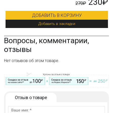
₽
230₽
270₽
ДОБАВИТЬ В КОРЗИНУ
Добавить в закладки
Вопросы, комментарии,
отзывы
Нет отзывов об этом товаре.
Отзыв о товаре