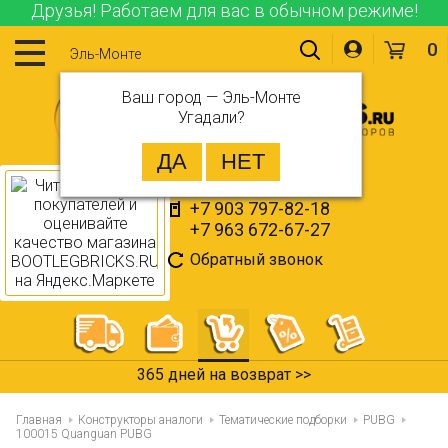
Друзья! Работаем для вас в обычном режиме!
0
Эль-Монте
Ваш город —
Эль-Монте
Угадали?
+7 903 797-82-18
+7 963 672-67-27
Обратный звонок
365 дней на возврат >>
Главная
Конструкторы аналоги
Тематические подборки
PUBG
100015 Quanguan PUBG