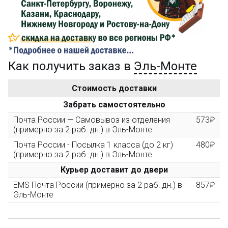
компенсацию доставки.
...на следующий заказ
Как получить заказ в
Эль-Монте
Золотая скидка
10%
персональная
Стоимость доставки
После того, как сумма Ваших заказов превысит
Забрать самостоятельно
3000 рублей, Вы получите постоянную скидку на все
повторные заказы - 10%
Почта России — Самовывоз из отделения
573₽
(примерно за 2 раб. дн.) в Эль-Монте
Почта России - Посылка 1 класса (до 2 кг)
480₽
Скидка за обзор
до 10%
(фото сборки)
(примерно за 2 раб. дн.) в Эль-Монте
Курьер доставит до двери
Пришлите фото поэтапной сборки купленного
EMS Почта России (примерно за 2 раб. дн.) в
857₽
конструктора и получите дополнительную скидку
Эль-Монте
10% при покупке следующего набора (не дороже 10
000 рублей).