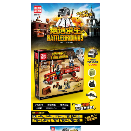
Скидка за отзыв
до 100₽
на нашем сайте
Оставьте отзыв (не менее 50 символов) о товаре на
нашем сайте и получите купон на скидку 50₽ за
текстовый отзыв или 100₽ за отзыв с фото.
Скидка за отзыв
150₽
на Яндекс.Маркете
Оставьте отзыв (не менее 50 символов) о товаре
через систему
Яндекс.Маркет
с обязательным
указанием номера и даты заказа в нашем магазине
и получите купон на скидку 150₽
...уже сейчас
Участвуйте в конкурсах и розыгрышах в нашей
группе
ВК
и выигрывайте отличные призы!