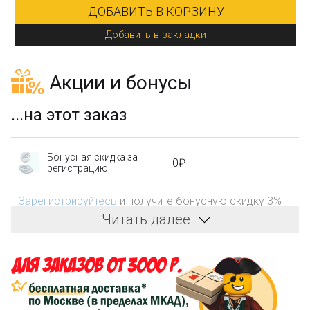
ДОБАВИТЬ В КОРЗИНУ
Добавить в закладки
Акции и бонусы
...на этот заказ
Бонусная скидка за
0₽
регистрацию
Зарегистрируйтесь
и получите бонусную скидку 3%
на первый заказ!
Читать далее
Компенсация части
150₽
затрат на доставку
Сделайте заказ на сумму не менее 3 000₽, оплатите
его на карту Сбербанка и получите 150₽ на