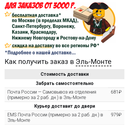
150₽
затрат на доставку
Сделайте заказ на сумму не менее 3 000₽, оплатите
его на карту Сбербанка и получите 150₽ на
компенсацию доставки.
...на следующий заказ
Как получить заказ в
Эль-Монте
Золотая скидка
10%
персональная
Стоимость доставки
После того, как сумма Ваших заказов превысит
Забрать самостоятельно
3000 рублей, Вы получите постоянную скидку на все
повторные заказы - 10%
Почта России — Самовывоз из отделения
681₽
(примерно за 2 раб. дн.) в Эль-Монте
Курьер доставит до двери
Скидка за обзор
до 10%
(фото сборки)
EMS Почта России (примерно за 2 раб. дн.) в
979₽
Эль-Монте
Пришлите фото поэтапной сборки купленного