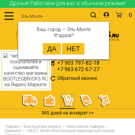
Друзья! Работаем для вас в обычном режиме!
0
Эль-Монте
Ваш город —
Эль-Монте
Угадали?
+7 903 797-82-18
+7 963 672-67-27
Обратный звонок
365 дней на возврат >>
Главная
Конструкторы аналоги
Тематические подборки
Самолеты
102527 Sembo Block Большой транспортный самолет