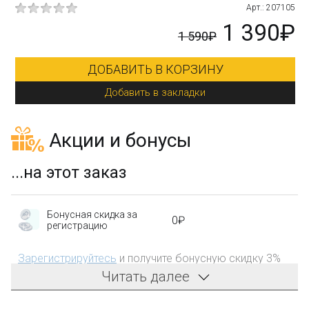
120
Арт.: 207105
₽
1 390₽
1 590₽
ДОБАВИТЬ В КОРЗИНУ
Добавить в закладки
Акции и бонусы
...на этот заказ
Бонусная скидка за
0₽
регистрацию
Зарегистрируйтесь
и получите бонусную скидку 3%
на первый заказ!
Читать далее
Компенсация части