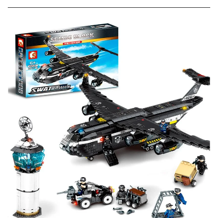
конструктора и получите дополнительную скидку
10% при покупке следующего набора (не дороже 10
000 рублей).
Скидка за отзыв
до 100₽
на нашем сайте
Оставьте отзыв (не менее 50 символов) о товаре на
нашем сайте и получите купон на скидку 50₽ за
текстовый отзыв или 100₽ за отзыв с фото.
Скидка за отзыв
150₽
на Яндекс.Маркете
Оставьте отзыв (не менее 50 символов) о товаре
через систему
Яндекс.Маркет
с обязательным
указанием номера и даты заказа в нашем магазине
и получите купон на скидку 150₽
...уже сейчас