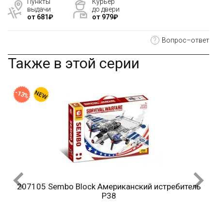
Пункты
Курьер
выдачи
до двери
от 681₽
от 979₽
?
Вопрос–ответ
Также в этой серии
-13%
и
207105 Sembo Block Американский истребитель
P38