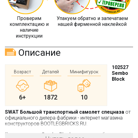
Проверим
Упакуем обратно и запечатаем
комплектацию и
нашей фирменной наклейкой
наличие
инструкции
Описание
102527
Возраст
Деталей
Минифигурок
Sembo
Block
6+
1872
10
SWAT Большой транспортный самолет спецназа
от
официального дилера фабрики - интернет магазина
конструкторов BOOTLEGBRICKS.RU.
Производитель:
Sembo Block
, не является брендом