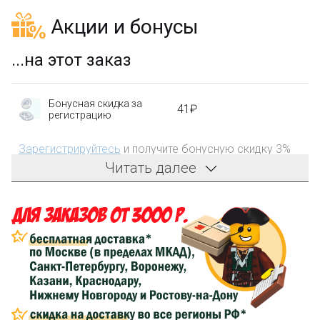
Акции и бонусы
...на этот заказ
Бонусная скидка за
41₽
регистрацию
Зарегистрируйтесь
и получите бонусную скидку 3%
на первый заказ!
Читать далее
Компенсация части
150₽
затрат на доставку
Сделайте заказ на сумму не менее 3 000₽, оплатите
его на карту Сбербанка и получите 150₽ на
компенсацию доставки.
...на следующий заказ