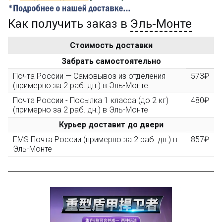
Как получить заказ в
Эль-Монте
Золотая скидка
10%
персональная
Стоимость доставки
После того, как сумма Ваших заказов превысит
Забрать самостоятельно
3000 рублей, Вы получите постоянную скидку на все
повторные заказы - 10%
Почта России — Самовывоз из отделения
573₽
(примерно за 2 раб. дн.) в Эль-Монте
Почта России - Посылка 1 класса (до 2 кг)
480₽
Скидка за обзор
до 10%
(фото сборки)
(примерно за 2 раб. дн.) в Эль-Монте
Курьер доставит до двери
Пришлите фото поэтапной сборки купленного
EMS Почта России (примерно за 2 раб. дн.) в
857₽
конструктора и получите дополнительную скидку
Эль-Монте
10% при покупке следующего набора (не дороже 10
000 рублей).
Скидка за отзыв
до 100₽
на нашем сайте