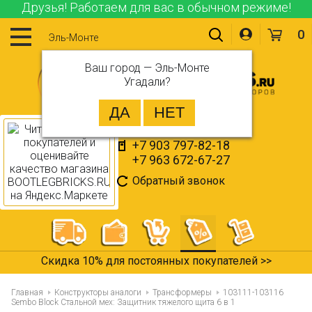
Друзья! Работаем для вас в обычном режиме!
0
Эль-Монте
Ваш город —
Эль-Монте
Угадали?
+7 903 797-82-18
+7 963 672-67-27
Обратный звонок
Все товары в наличии >>
Главная
Конструкторы аналоги
Трансформеры
103111-103116
Sembo Block Стальной мех: Защитник тяжелого щита 6 в 1