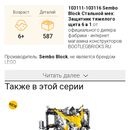
103111-103116 Sembo
Возраст
Деталей
Block Стальной мех:
Защитник тяжелого
щита 6 в 1
от
официального дилера
6+
587
фабрики - интернет
магазина конструкторов
BOOTLEGBRICKS.RU.
Производитель:
Sembo Block
, не является брендом
LEGO.
Благодаря этому набору любой мальчишка станет
Читать далее
обладателем сразу семи увлекательных игрушек. В
первую очередь, в его распоряжении появится 6 видов
Также в этой серии
транспортных средств, во вторую, большой стальной
мех. Робот-трансформер получится достаточно
грозным по внешнему виду, потому что будет собран
на основе мощной техники.
Следует заметить, что состоит он из:
гусеничного крана и колесного экскаватора;