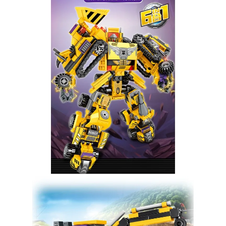
Оставьте отзыв (не менее 50 символов) о товаре на
нашем сайте и получите купон на скидку 50₽ за
текстовый отзыв или 100₽ за отзыв с фото.
Скидка за отзыв
150₽
на Яндекс.Маркете
Оставьте отзыв (не менее 50 символов) о товаре
через систему
Яндекс.Маркет
с обязательным
указанием номера и даты заказа в нашем магазине
и получите купон на скидку 150₽
...уже сейчас
Участвуйте в конкурсах и розыгрышах в нашей
группе
ВК
и выигрывайте отличные призы!
Подробные условия всех акций и бонусов...