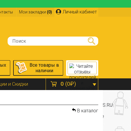
Личный кабинет
нтакты
Мои закладки
(0)
ных
Все товары в
наличии
0
(0₽)
ции и Скидки
В каталог