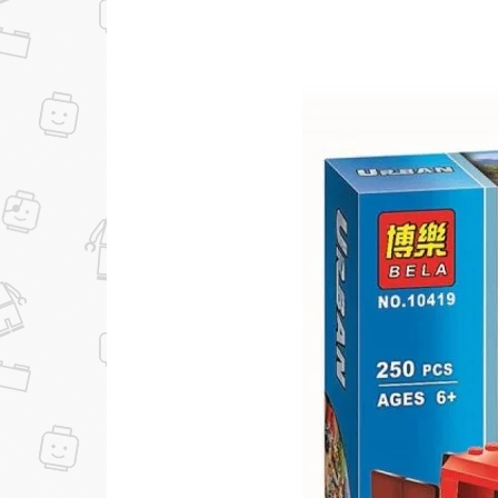
...уже сейчас
Участвуйте в конкурсах и розыгрышах в на
Подробные условия всех акций и бонусов...