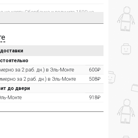
го на карту Сбербанка и получите 150₽ на
те
 доставки
рублей, Вы получите постоянную скидку на
остоятельно
ерно за 2 раб. дн.) в Эль-Монте
600₽
имерно за 2 раб. дн.) в Эль-Монте
508₽
ктора и получите дополнительную скидку
00 рублей).
ит до двери
 Эль-Монте
918₽
ашем сайте и получите купон на скидку 50₽
рез систему
Яндекс.Маркет
с обязательным
получите купон на скидку 150₽