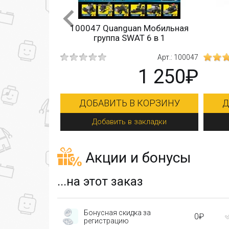
n Мобильная
KY67285 Kazi S.W.A.T.
512
T 6 в 1
Бронетранспортер
Арт.: 100047
Арт.: KY67285
1 250₽
1 350₽
 КОРЗИНУ
ДОБАВИТЬ В КОРЗИНУ
закладки
Добавить в закладки
Акции и бонусы
...на этот заказ
Бонусная скидка за
0₽
регистрацию