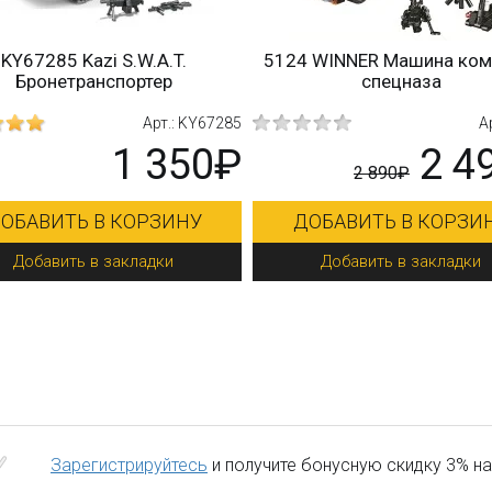
4 WINNER Машина команды
C0572 WOMA Тяжел
спецназа
вооруженный грузовик «О
Арт.: 5124
А
2 490₽
3 
2 890₽
ДОБАВИТЬ В КОРЗИНУ
ДОБАВИТЬ В КОРЗ
Добавить в закладки
Добавить в закладк
Зарегистрируйтесь
и получите бонусную скидку 3% на