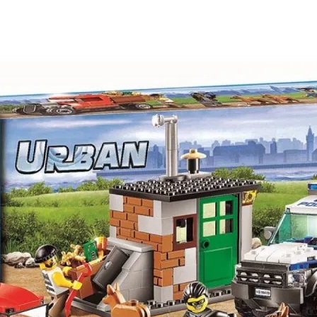
шей
группе ВК
и выигрывайте отличные призы!