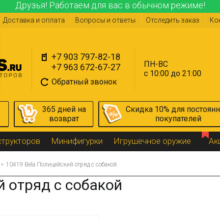
Друзья! Работаем для вас в обычном режиме!
Доставка и оплата
Вопросы и ответы
Отследить заказ
Ко
+7 903 797-82-18
ПН-ВС
+7 963 672-67-27
с 10:00 до 21:00
Обратный звонок
365 дней на
Скидка 10% для постоян
возврат
покупателей
структоров
Минифигурки
Игрушечное оружие
Ак
10419 Bela Полицейский отряд с собакой
й отряд с собакой