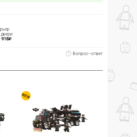
рьер
 двери
 918₽
?
Вопрос–ответ