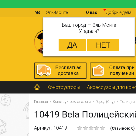
Эль-Монте
О нас
Добрые дела
Ваш город —
Эль-Монте
Угадали?
Бесплатная
Оплата при
доставка
получении
Конструкторы
Аксессуары для кон
Главная
Конструкторы аналоги
Город (City)
Полиция
10419 Bela Полицейски
Артикул: 10419
(Отзывов: 0)