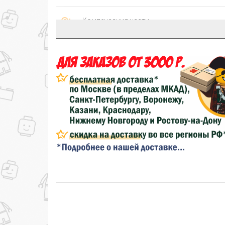
Компенсация части
150₽
затрат на доставку
...на следующий заказ
Золотая скидка
10%
персональная
Скидка за обзор
до 10%
(фото сборки)
до
Скидка за отзыв
100₽
на нашем сайте
Скидка за отзыв
150₽
на Яндекс.Маркете