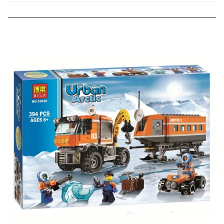
000 рублей).
Скидка за отзыв
до 100₽
на нашем сайте
Оставьте отзыв (не менее 50 символов) о товаре на
нашем сайте и получите купон на скидку 50₽ за
текстовый отзыв или 100₽ за отзыв с фото.
Скидка за отзыв
150₽
на Яндекс.Маркете
Оставьте отзыв (не менее 50 символов) о товаре
через систему
Яндекс.Маркет
с обязательным
указанием номера и даты заказа в нашем магазине
и получите купон на скидку 150₽
...уже сейчас