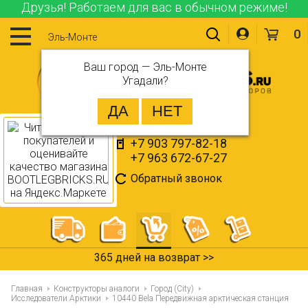
Друзья! Работаем для вас в обычном режиме!
0
Эль-Монте
Ваш город —
Эль-Монте
Угадали?
+7 903 797-82-18
+7 963 672-67-27
Обратный звонок
365 дней на возврат >>
Главная
Конструкторы аналоги
Город (City)
Исследователи Арктики
10440 Bela Передвижная арктическая станция