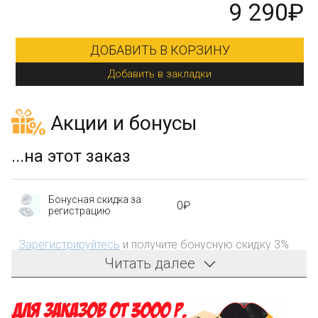
₽
9 290₽
ДОБАВИТЬ В КОРЗИНУ
Добавить в закладки
Акции и бонусы
...на этот заказ
Бонусная скидка за
0₽
регистрацию
Зарегистрируйтесь
и получите бонусную скидку 3%
на первый заказ!
Читать далее
Компенсация части
150₽
затрат на доставку