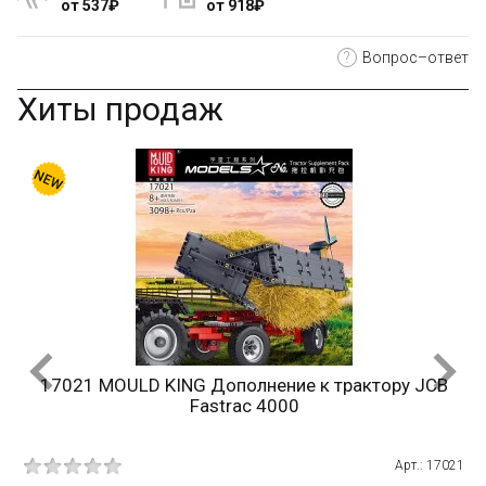
от 537₽
от 918₽
?
Вопрос–ответ
Хиты продаж
17021 MOULD KING Дополнение к трактору JCB
Fastrac 4000
10
Арт.: 17021