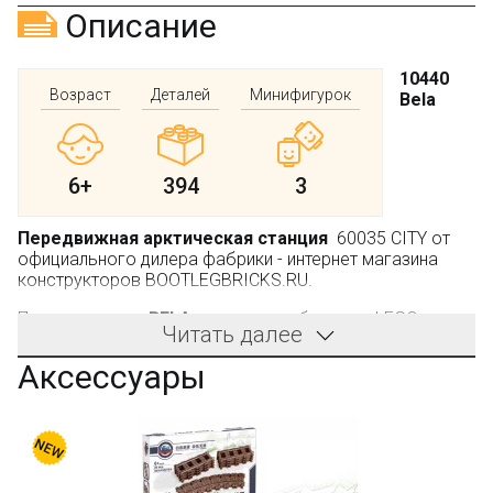
Описание
10440
Возраст
Деталей
Минифигурок
Bela
6+
394
3
Передвижная арктическая станция
60035 CITY от
официального дилера фабрики - интернет магазина
конструкторов BOOTLEGBRICKS.RU.
Производитель:
BELA
, не является брендом LEGO.
Читать далее
Предлагаемый конструктор выделяется отличной
Аксессуары
проработкой деталей. Из его кубиков ребёнок соберёт
технику для работы в суровых погодных условиях. В
результате получится замечательная конструкция
тягача с автокраном и прицепом-лабораторией и
квадроцикл: