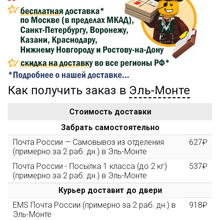
Сделайте заказ на сумму не менее 3 000₽, оплатите
его на карту Сбербанка и получите 150₽ на
компенсацию доставки.
...на следующий заказ
Как получить заказ в
Эль-Монте
Золотая скидка
10%
персональная
Стоимость доставки
После того, как сумма Ваших заказов превысит
Забрать самостоятельно
3000 рублей, Вы получите постоянную скидку на все
повторные заказы - 10%
Почта России — Самовывоз из отделения
627₽
(примерно за 2 раб. дн.) в Эль-Монте
Почта России - Посылка 1 класса (до 2 кг)
537₽
Скидка за обзор
до 10%
(фото сборки)
(примерно за 2 раб. дн.) в Эль-Монте
Курьер доставит до двери
Пришлите фото поэтапной сборки купленного
EMS Почта России (примерно за 2 раб. дн.) в
918₽
конструктора и получите дополнительную скидку
Эль-Монте
10% при покупке следующего набора (не дороже 10