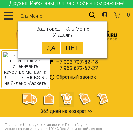
Друзья! Работаем для вас в обычном режиме!
0
Эль-Монте
Ваш город —
Эль-Монте
Угадали?
+7 903 797-82-18
+7 963 672-67-27
Обратный звонок
365 дней на возврат >>
Главная
Конструкторы аналоги
Город (City)
Исследователи Арктики
10443 Bela Арктический ледокол