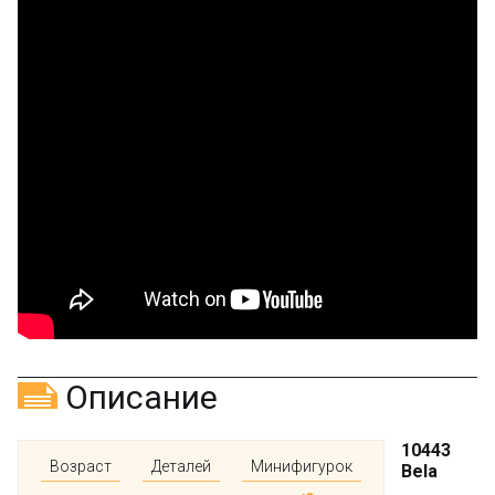
Описание
10443
Возраст
Деталей
Минифигурок
Bela