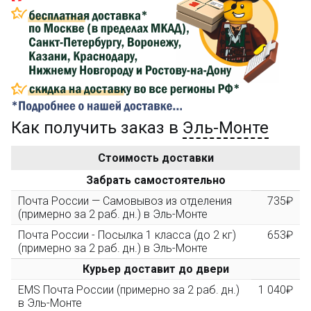
Сделайте заказ на сумму не менее 3 000₽, оплатите
его на карту Сбербанка и получите 150₽ на
компенсацию доставки.
...на следующий заказ
Как получить заказ в
Эль-Монте
Золотая скидка
10%
персональная
Стоимость доставки
После того, как сумма Ваших заказов превысит
Забрать самостоятельно
3000 рублей, Вы получите постоянную скидку на все
повторные заказы - 10%
Почта России — Самовывоз из отделения
735₽
(примерно за 2 раб. дн.) в Эль-Монте
Почта России - Посылка 1 класса (до 2 кг)
653₽
Скидка за обзор
до 10%
(фото сборки)
(примерно за 2 раб. дн.) в Эль-Монте
Курьер доставит до двери
Пришлите фото поэтапной сборки купленного
EMS Почта России (примерно за 2 раб. дн.)
1 040₽
конструктора и получите дополнительную скидку
в Эль-Монте
10% при покупке следующего набора (не дороже 10