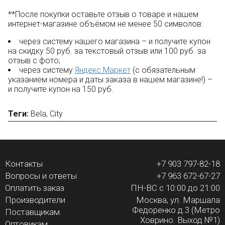
картинкам.
**После покупки оставьте отзыв о товаре и нашем
Набор
Bela
10443
состоит из:
интернет-магазине объёмом не менее 50 символов:
760 пластиковых деталей;
через систему нашего магазина – и получите купон
7 минифигурок.
на скидку 50 руб. за текстовый отзыв или 100 руб. за
отзыв с фото;
через систему
Яндекс.Маркет
(с обязательным
Производитель - фабрика BELA (не LEGO). Компания
указанием номера и даты заказа в нашем магазине!) –
производит качественные конструкторы. Детали имеют
и получите купон на 150 руб.
универсальные размеры и совместимы с
конструкторами других оригинальных брендов.
Теги:
Bela
,
City
Только в BOOTLEGBRICKS.RU:
Контакты
+7 903 797-82-18
Бесплатная доставка от 3000 рублей;
Оплата при получении и никаких скрытых платежей;
Вопросы и ответы
+7 963 672-67-27
Дополнительная скидка 10% для постоянных
Оплатить заказ
ПН-ВС с 10:00 до 21:00
покупателей;
Производители
Москва, ул. Маршала
Новые акции и конкурсы каждый месяц;
Федоренко д.3 (Метро
Качественные конструкторы и другие игрушки по
Поставщикам
Ховрино. Выход №1)
низким ценам!
Оптовикам