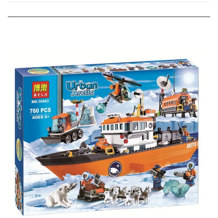
000 рублей).
Скидка за отзыв
до 100₽
на нашем сайте
Оставьте отзыв (не менее 50 символов) о товаре на
нашем сайте и получите купон на скидку 50₽ за
текстовый отзыв или 100₽ за отзыв с фото.
Скидка за отзыв
150₽
на Яндекс.Маркете
Оставьте отзыв (не менее 50 символов) о товаре
через систему
Яндекс.Маркет
с обязательным
указанием номера и даты заказа в нашем магазине
и получите купон на скидку 150₽
...уже сейчас