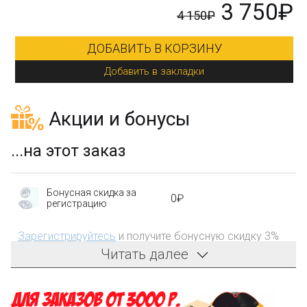
₽
9 290₽
ДОБАВИТЬ В КОРЗИНУ
Добавить в закладки
Акции и бонусы
...на этот заказ
Бонусная скидка за
0₽
регистрацию
Зарегистрируйтесь
и получите бонусную скидку 3%
на первый заказ!
Читать далее
Компенсация части
150₽
затрат на доставку