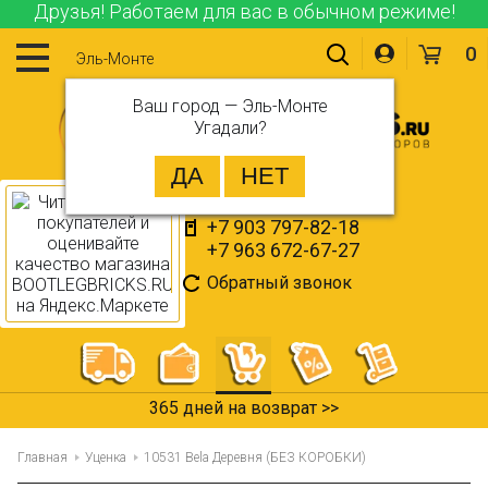
Друзья! Работаем для вас в обычном режиме!
0
Эль-Монте
Ваш город —
Эль-Монте
Угадали?
+7 903 797-82-18
+7 963 672-67-27
Обратный звонок
365 дней на возврат >>
Главная
Уценка
10531 Bela Деревня (БЕЗ КОРОБКИ)