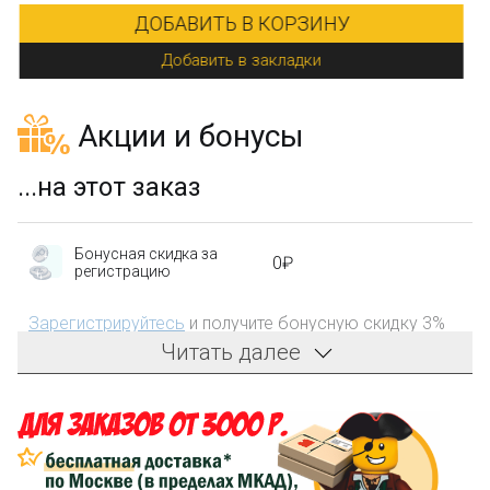
ДОБАВИТЬ В КОРЗИНУ
Добавить в закладки
Акции и бонусы
...на этот заказ
Бонусная скидка за
0₽
регистрацию
Зарегистрируйтесь
и получите бонусную скидку 3%
на первый заказ!
Читать далее
Компенсация части
150₽
затрат на доставку
Сделайте заказ на сумму не менее 3 000₽, оплатите
его на карту Сбербанка и получите 150₽ на