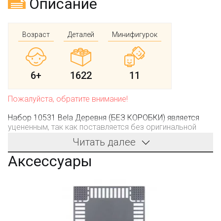
Описание
Возраст
Деталей
Минифигурок
6+
1622
11
Пожалуйста, обратите внимание!
Набор 10531 Bela Деревня (БЕЗ КОРОБКИ) является
уцененным, так как поставляется без оригинальной
заводской коробки.
Читать далее
Все наборы новые!
Аксессуары
В комплект каждого набора входит:
- инструкция по сборке;
- набор деталей для сборки;
T5017A-1 Tai Gaole Комплект моторизации для
- набор минифигурок (если предусмотрены в данном
T5017A Tai Gaole
наборе);
- наклейки (если предусмотрены в данном наборе);