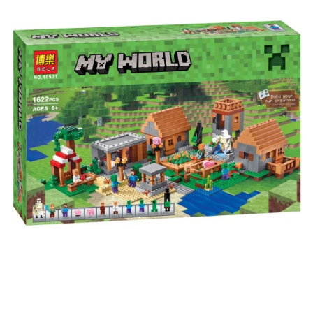
Скидка за отзыв
до 100₽
на нашем сайте
Оставьте отзыв (не менее 50 символов) о товаре на
нашем сайте и получите купон на скидку 50₽ за
текстовый отзыв или 100₽ за отзыв с фото.
Скидка за отзыв
150₽
на Яндекс.Маркете
Оставьте отзыв (не менее 50 символов) о товаре
через систему
Яндекс.Маркет
с обязательным
указанием номера и даты заказа в нашем магазине
и получите купон на скидку 150₽
...уже сейчас
Участвуйте в конкурсах и розыгрышах в нашей
группе
ВК
и выигрывайте отличные призы!