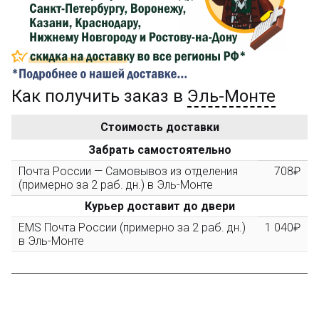
компенсацию доставки.
...на следующий заказ
Как получить заказ в
Эль-Монте
Золотая скидка
10%
персональная
Стоимость доставки
После того, как сумма Ваших заказов превысит
Забрать самостоятельно
3000 рублей, Вы получите постоянную скидку на все
повторные заказы - 10%
Почта России — Самовывоз из отделения
708₽
(примерно за 2 раб. дн.) в Эль-Монте
Курьер доставит до двери
Скидка за обзор
до 10%
(фото сборки)
EMS Почта России (примерно за 2 раб. дн.)
1 040₽
в Эль-Монте
Пришлите фото поэтапной сборки купленного
конструктора и получите дополнительную скидку
10% при покупке следующего набора (не дороже 10
000 рублей).