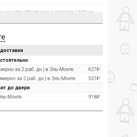
го на карту Сбербанка и получите 150₽ на
те
 доставки
рублей, Вы получите постоянную скидку на
остоятельно
ерно за 2 раб. дн.) в Эль-Монте
627₽
имерно за 2 раб. дн.) в Эль-Монте
537₽
ктора и получите дополнительную скидку
00 рублей).
ит до двери
 Эль-Монте
918₽
ашем сайте и получите купон на скидку 50₽
рез систему
Яндекс.Маркет
с обязательным
получите купон на скидку 150₽