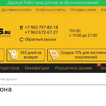
Друзья! Работаем для вас в обычном режиме!
Доставка и оплата
Вопросы и ответы
Отследить заказ
Ко
+7 903 797-82-18
ПН-ВС
+7 963 672-67-27
с 10:00 до 21:00
Обратный звонок
365 дней на
Скидка 10% для постоян
возврат
покупателей
структоров
Минифигурки
Игрушечное оружие
Ак
гово дракона
кона