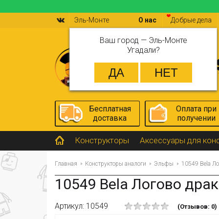
Эль-Монте
О нас
Добрые дела
Ваш город —
Эль-Монте
Угадали?
Бесплатная
Оплата при
доставка
получении
Конструкторы
Аксессуары для кон
Главная
Конструкторы аналоги
Эльфы
10549 Bela Ло
10549 Bela Логово дра
Артикул: 10549
(Отзывов: 0)