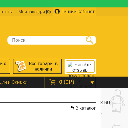
Личный кабинет
нтакты
Мои закладки
(0)
ных
Все товары в
наличии
0
(0₽)
ции и Скидки
В каталог