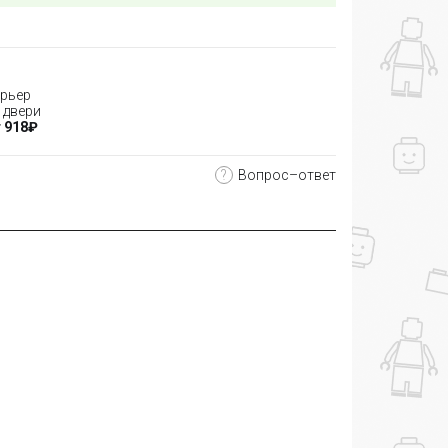
рьер
 двери
 918₽
?
Вопрос–ответ