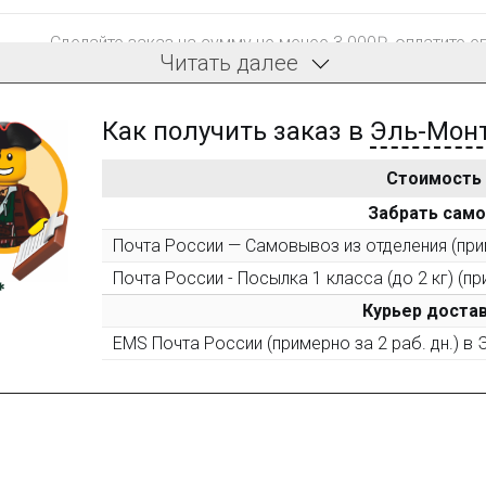
Сделайте заказ на сумму не менее 3 000₽, оплатите е
Читать далее
компенсацию доставки.
Как получить заказ в
Эль-Мон
Стоимость
После того, как сумма Ваших заказов превысит 3000 
Забрать сам
все повторные заказы - 10%
Почта России — Самовывоз из отделения (прим
Почта России - Посылка 1 класса (до 2 кг) (пр
Пришлите фото поэтапной сборки купленного констру
10% при покупке следующего набора (не дороже 10 0
Курьер достав
EMS Почта России (примерно за 2 раб. дн.) в
Оставьте отзыв (не менее 50 символов) о товаре на н
за текстовый отзыв или 100₽ за отзыв с фото.
Оставьте отзыв (не менее 50 символов) о товаре че
указанием номера и даты заказа в нашем магазине и 