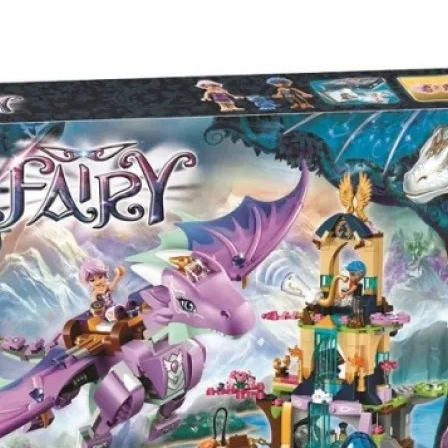
шей
группе ВК
и выигрывайте отличные призы!