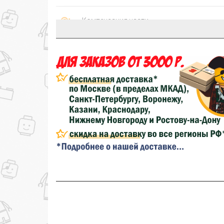
Компенсация части
150₽
затрат на доставку
...на следующий заказ
Золотая скидка
10%
персональная
Скидка за обзор
до 10%
(фото сборки)
до
Скидка за отзыв
100₽
на нашем сайте
Скидка за отзыв
150₽
на Яндекс.Маркете