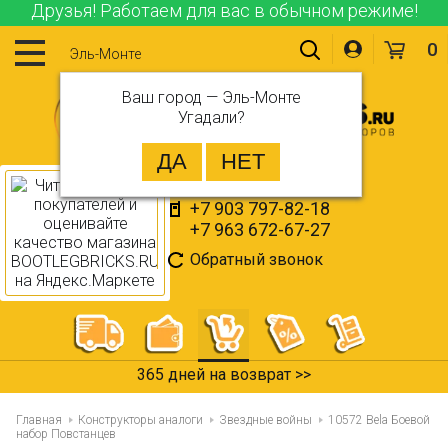
Друзья! Работаем для вас в обычном режиме!
0
Эль-Монте
Ваш город —
Эль-Монте
Угадали?
+7 903 797-82-18
+7 963 672-67-27
Обратный звонок
365 дней на возврат >>
Главная
Конструкторы аналоги
Звездные войны
10572 Bela Боевой
набор Повстанцев