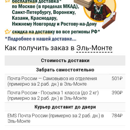
Сделайте заказ на сумму не менее 3 000₽, оплатите
его на карту Сбербанка и получите 150₽ на
компенсацию доставки.
...на следующий заказ
Как получить заказ в
Эль-Монте
Золотая скидка
10%
персональная
Стоимость доставки
После того, как сумма Ваших заказов превысит
Забрать самостоятельно
3000 рублей, Вы получите постоянную скидку на все
повторные заказы - 10%
Почта России — Самовывоз из отделения
501₽
(примерно за 2 раб. дн.) в Эль-Монте
Почта России - Посылка 1 класса (до 2 кг)
390₽
Скидка за обзор
до 10%
(фото сборки)
(примерно за 2 раб. дн.) в Эль-Монте
Курьер доставит до двери
Пришлите фото поэтапной сборки купленного
EMS Почта России (примерно за 2 раб. дн.) в
784₽
конструктора и получите дополнительную скидку
Эль-Монте
10% при покупке следующего набора (не дороже 10
000 рублей).