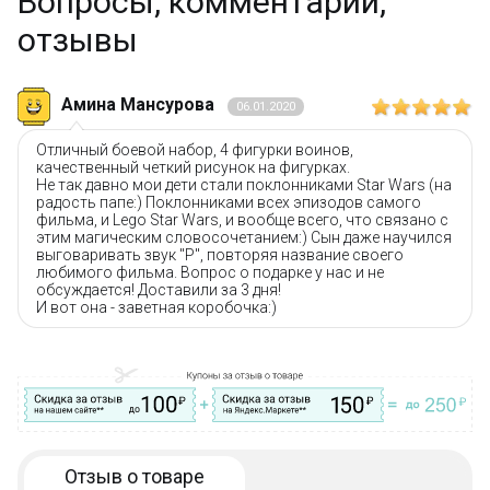
Вопросы, комментарии,
Бесплатная доставка от 3000 рублей;
отзывы
Оплата при получении и никаких скрытых платежей;
Дополнительная скидка 10% для постоянных
покупателей;
Новые акции и конкурсы каждый месяц;
Амина Мансурова
06.01.2020
Качественные конструкторы и другие игрушки по
низким ценам!
Отличный боевой набор, 4 фигурки воинов,
качественный четкий рисунок на фигурках.
Не так давно мои дети стали поклонниками Star Wars (на
Остались вопросы?
Посмотрите раздел:
?
радость папе:) Поклонниками всех эпизодов самого
Вопрос–ответ
фильма, и Lego Star Wars, и вообще всего, что связано с
этим магическим словосочетанием:) Сын даже научился
выговаривать звук "Р", повторяя название своего
любимого фильма. Вопрос о подарке у нас и не
обсуждается! Доставили за 3 дня!
И вот она - заветная коробочка:)
Отзыв о товаре