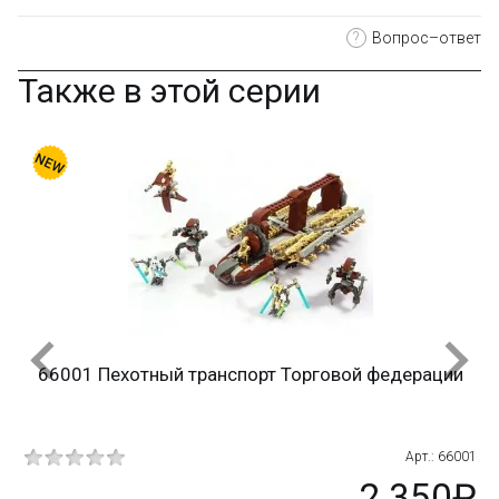
?
Вопрос–ответ
Также в этой серии
66001 Пехотный транспорт Торговой федерации
897
Арт.: 66001
₽
2 350₽