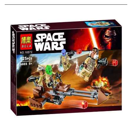
Скидка за отзыв
до 100₽
на нашем сайте
Оставьте отзыв (не менее 50 символов) о товаре на
нашем сайте и получите купон на скидку 50₽ за
текстовый отзыв или 100₽ за отзыв с фото.
Скидка за отзыв
150₽
на Яндекс.Маркете
Оставьте отзыв (не менее 50 символов) о товаре
через систему
Яндекс.Маркет
с обязательным
указанием номера и даты заказа в нашем магазине
и получите купон на скидку 150₽
...уже сейчас
Участвуйте в конкурсах и розыгрышах в нашей
группе