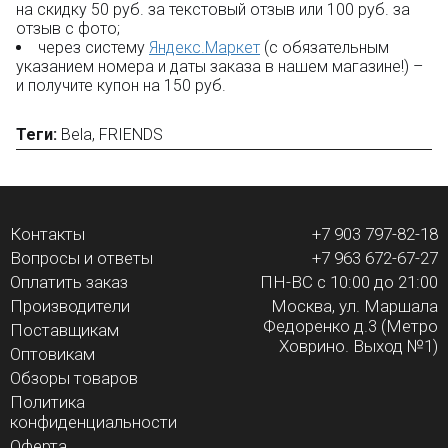
на скидку 50 руб. за текстовый отзыв или 100 руб. за
отзыв с фото;
через систему
Яндекс.Маркет
(с обязательным
указанием номера и даты заказа в нашем магазине!) –
и получите купон на 150 руб.
Теги:
Bela
,
FRIENDS
Контакты
+7 903 797-82-18
Вопросы и ответы
+7 963 672-67-27
Оплатить заказ
ПН-ВС с 10:00 до 21:00
Производители
Москва, ул. Маршала
Федоренко д.3 (Метро
Поставщикам
Ховрино. Выход №1)
Оптовикам
Обзоры товаров
Политика
конфиденциальности
Оферта