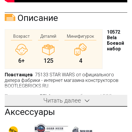
Описание
10572
Возраст
Деталей
Минифигурок
Bela
Боевой
набор
6+
125
4
Повстанцев
75133 STAR WARS от официального
дилера фабрики - интернет магазина конструкторов
BOOTLEGBRICKS.RU.
Производитель:
BELA
, не является брендом LEGO.
Читать далее
Оригинальное транспортное средство, представленное
Аксессуары
в этом игровом наборе, в «Звёздных Войнах»
использовали повстанцы. Боевая машина
зарекомендовала себя как надёжный инструмент для
борьбы с войсками Галактической империи.