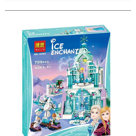
000 рублей).
Скидка за отзыв
до 100₽
на нашем сайте
Оставьте отзыв (не менее 50 символов) о товаре на
нашем сайте и получите купон на скидку 50₽ за
текстовый отзыв или 100₽ за отзыв с фото.
Скидка за отзыв
150₽
на Яндекс.Маркете
Оставьте отзыв (не менее 50 символов) о товаре
через систему
Яндекс.Маркет
с обязательным
указанием номера и даты заказа в нашем магазине
и получите купон на скидку 150₽
...уже сейчас