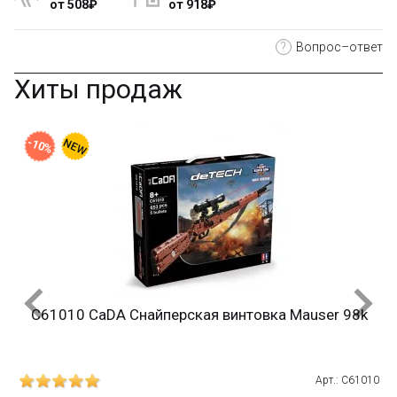
от 508₽
от 918₽
?
Вопрос–ответ
Хиты продаж
-10%
C61010 CaDA Снайперская винтовка Mauser 98k
215
Арт.: C61010