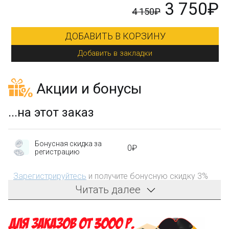
₽
3 750₽
4 150₽
ДОБАВИТЬ В КОРЗИНУ
Добавить в закладки
Акции и бонусы
...на этот заказ
Бонусная скидка за
0₽
регистрацию
Зарегистрируйтесь
и получите бонусную скидку 3%
на первый заказ!
Читать далее
Компенсация части
150₽
затрат на доставку