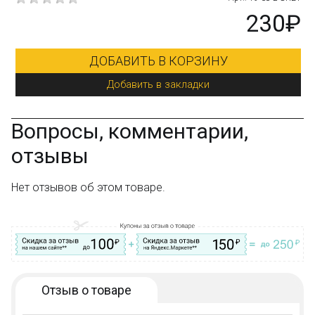
Вопрос–ответ
₽
230₽
ДОБАВИТЬ В КОРЗИНУ
Добавить в закладки
Вопросы, комментарии,
отзывы
Нет отзывов об этом товаре.
Отзыв о товаре