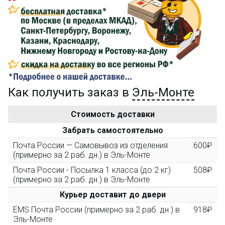
Сделайте заказ на сумму не менее 3 000₽, оплатите
его на карту Сбербанка и получите 150₽ на
компенсацию доставки.
...на следующий заказ
Как получить заказ в
Эль-Монте
Золотая скидка
10%
персональная
Стоимость доставки
После того, как сумма Ваших заказов превысит
Забрать самостоятельно
3000 рублей, Вы получите постоянную скидку на все
повторные заказы - 10%
Почта России — Самовывоз из отделения
600₽
(примерно за 2 раб. дн.) в Эль-Монте
Почта России - Посылка 1 класса (до 2 кг)
508₽
Скидка за обзор
до 10%
(фото сборки)
(примерно за 2 раб. дн.) в Эль-Монте
Курьер доставит до двери
Пришлите фото поэтапной сборки купленного
EMS Почта России (примерно за 2 раб. дн.) в
918₽
конструктора и получите дополнительную скидку
Эль-Монте
10% при покупке следующего набора (не дороже 10