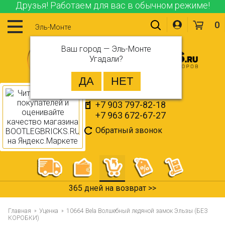
Друзья! Работаем для вас в обычном режиме!
0
Эль-Монте
Ваш город —
Эль-Монте
Угадали?
+7 903 797-82-18
+7 963 672-67-27
Обратный звонок
365 дней на возврат >>
Главная
Уценка
10664 Bela Волшебный ледяной замок Эльзы (БЕЗ
КОРОБКИ)