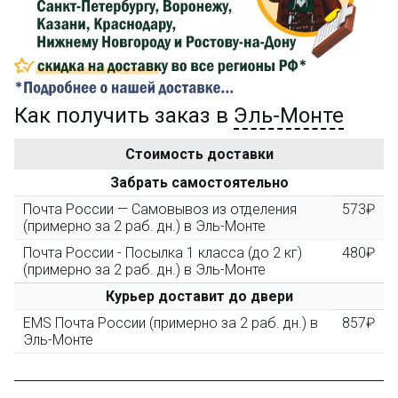
компенсацию доставки.
...на следующий заказ
Как получить заказ в
Эль-Монте
Золотая скидка
10%
персональная
Стоимость доставки
После того, как сумма Ваших заказов превысит
Забрать самостоятельно
3000 рублей, Вы получите постоянную скидку на все
повторные заказы - 10%
Почта России — Самовывоз из отделения
573₽
(примерно за 2 раб. дн.) в Эль-Монте
Почта России - Посылка 1 класса (до 2 кг)
480₽
Скидка за обзор
до 10%
(фото сборки)
(примерно за 2 раб. дн.) в Эль-Монте
Курьер доставит до двери
Пришлите фото поэтапной сборки купленного
EMS Почта России (примерно за 2 раб. дн.) в
857₽
конструктора и получите дополнительную скидку
Эль-Монте
10% при покупке следующего набора (не дороже 10
000 рублей).