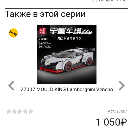
Также в этой серии
-10%
ini Veneno
27005 MOULD KING Porsche 91
Арт.: 27007
1 050₽
1 05