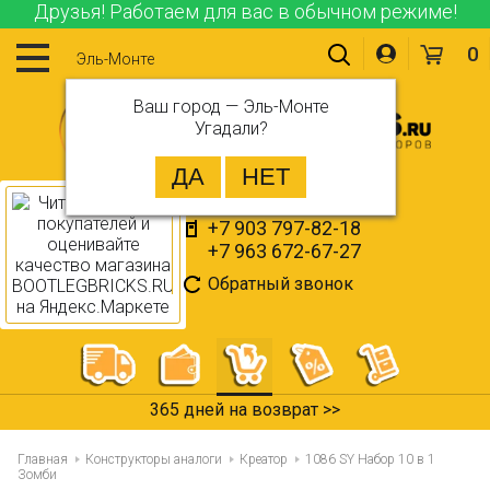
Друзья! Работаем для вас в обычном режиме!
0
Эль-Монте
Ваш город —
Эль-Монте
Угадали?
+7 903 797-82-18
+7 963 672-67-27
Обратный звонок
Скидка 10% для постоянных покупателей >>
Главная
Конструкторы аналоги
Креатор
1086 SY Набор 10 в 1
Зомби