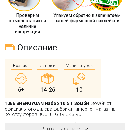
Проверим
Упакуем обратно и запечатаем
комплектацию и
нашей фирменной наклейкой
наличие
инструкции
Описание
Возраст
Деталей
Минифигурок
6+
14-26
10
1086 SHENGYUAN Набор 10 в 1 Зомби
Зомби от
официального дилера фабрики - интернет магазина
конструкторов BOOTLEGBRICKS.RU.
Производитель:
SY
, не является брендом LEGO.
Читать далее