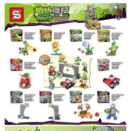
Скидка за отзыв
до 100₽
на нашем сайте
Оставьте отзыв (не менее 50 символов) о товаре на
нашем сайте и получите купон на скидку 50₽ за
текстовый отзыв или 100₽ за отзыв с фото.
Скидка за отзыв
150₽
на Яндекс.Маркете
Оставьте отзыв (не менее 50 символов) о товаре
через систему
Яндекс.Маркет
с обязательным
указанием номера и даты заказа в нашем магазине
и получите купон на скидку 150₽
...уже сейчас
Участвуйте в конкурсах и розыгрышах в нашей
группе
ВК
и выигрывайте отличные призы!