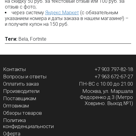
на скидку 50 руб. за текстовый отзыв или 100 руб. за
отзыв с фото;
через систему
Яндекс.Маркет
(с обязательным
указанием номера и даты заказа в нашем магазине!) –
и получите купон на 150 руб.
Теги:
Bela
,
Fortnite
Контакты
+7 903 797-82-18
Вопросы и ответы
+7 963 672-67-27
Оплатить заказ
ПН-ВС с 10:00 до 21:00
Производители
Москва, ул. Маршала
Федоренко д.3 (Метро
Поставщикам
Ховрино. Выход №1)
Оптовикам
Обзоры товаров
Политика
конфиденциальности
Оферта