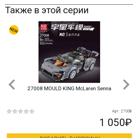
Также в этой серии
27008 MOULD KING McLaren Senna
151
Арт.: 27008
₽
1 050₽