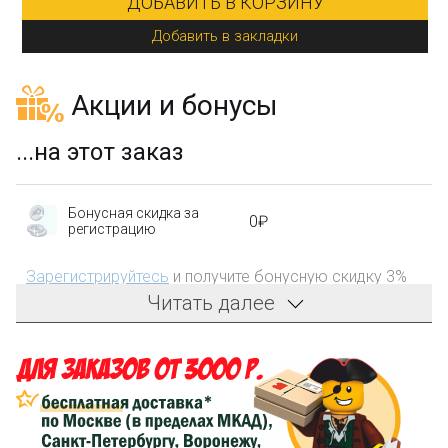
ДОБАВИТЬ В КОРЗИНУ
Добавить в закладки
Акции и бонусы
...на этот заказ
Бонусная скидка за
0₽
регистрацию
Зарегистрируйтесь
и получите бонусную скидку 3%
на первый заказ!
Читать далее
Компенсация части
150₽
затрат на доставку
Сделайте заказ на сумму не менее 3 000₽, оплатите
его на карту Сбербанка и получите 150₽ на
компенсацию доставки.