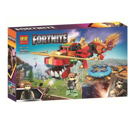
Скидка за отзыв
до 100₽
на нашем сайте
Оставьте отзыв (не менее 50 символов) о товаре на
нашем сайте и получите купон на скидку 50₽ за
текстовый отзыв или 100₽ за отзыв с фото.
Скидка за отзыв
150₽
на Яндекс.Маркете
Оставьте отзыв (не менее 50 символов) о товаре
через систему
Яндекс.Маркет
с обязательным
указанием номера и даты заказа в нашем магазине
и получите купон на скидку 150₽
...уже сейчас
Участвуйте в конкурсах и розыгрышах в нашей
группе
ВК
и выигрывайте отличные призы!
Подробные условия всех акций и бонусов...