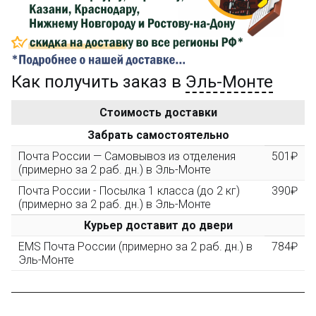
...на следующий заказ
Как получить заказ в
Эль-Монте
Золотая скидка
10%
персональная
Стоимость доставки
После того, как сумма Ваших заказов превысит
Забрать самостоятельно
3000 рублей, Вы получите постоянную скидку на все
повторные заказы - 10%
Почта России — Самовывоз из отделения
501₽
(примерно за 2 раб. дн.) в Эль-Монте
Почта России - Посылка 1 класса (до 2 кг)
390₽
Скидка за обзор
до 10%
(фото сборки)
(примерно за 2 раб. дн.) в Эль-Монте
Курьер доставит до двери
Пришлите фото поэтапной сборки купленного
EMS Почта России (примерно за 2 раб. дн.) в
784₽
конструктора и получите дополнительную скидку
Эль-Монте
10% при покупке следующего набора (не дороже 10
000 рублей).