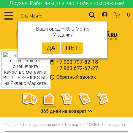
Друзья! Работаем для вас в обычном режиме!
0
Эль-Монте
Ваш город —
Эль-Монте
Угадали?
+7 903 797-82-18
+7 963 672-67-27
Обратный звонок
365 дней на возврат >>
Главная
Конструкторы аналоги
Креатор
11126 Bela Fortnite Дракон