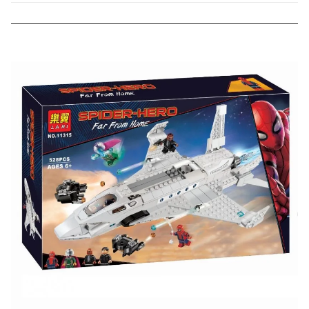
000 рублей).
Скидка за отзыв
до 100₽
на нашем сайте
Оставьте отзыв (не менее 50 символов) о товаре на
нашем сайте и получите купон на скидку 50₽ за
текстовый отзыв или 100₽ за отзыв с фото.
Скидка за отзыв
150₽
на Яндекс.Маркете
Оставьте отзыв (не менее 50 символов) о товаре
через систему
Яндекс.Маркет
с обязательным
указанием номера и даты заказа в нашем магазине
и получите купон на скидку 150₽
...уже сейчас