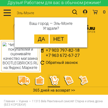
Друзья! Работаем для вас в обычном режиме!
0
Эль-Монте
Ваш город —
Эль-Монте
Угадали?
+7 903 797-82-18
+7 963 672-67-27
Обратный звонок
365 дней на возврат >>
Главная
Уценка
11315 Bela Реактивный самолёт Старка и атака дрона
(БЕЗ КОРОБКИ)