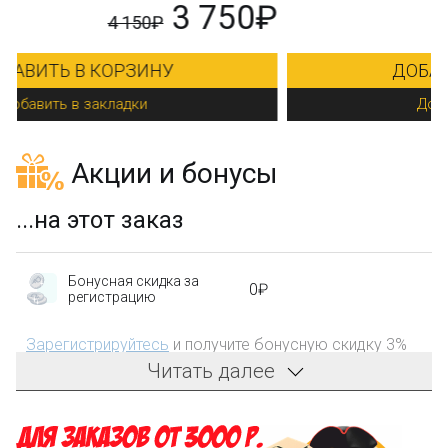
₽
9 290₽
ДОБАВИТЬ В КОРЗИНУ
Добавить в закладки
Акции и бонусы
...на этот заказ
Бонусная скидка за
0₽
регистрацию
Зарегистрируйтесь
и получите бонусную скидку 3%
на первый заказ!
Читать далее
Компенсация части
150₽
затрат на доставку