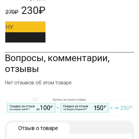
Вопрос–ответ
₽
490₽
ДОБАВИТЬ В КОРЗИНУ
Добавить в закладки
Вопросы, комментарии,
отзывы
Нет отзывов об этом товаре.
Отзыв о товаре