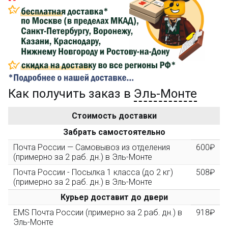
Сделайте заказ на сумму не менее 3 000₽, оплатите
его на карту Сбербанка и получите 150₽ на
компенсацию доставки.
...на следующий заказ
Как получить заказ в
Эль-Монте
Золотая скидка
10%
персональная
Стоимость доставки
После того, как сумма Ваших заказов превысит
Забрать самостоятельно
3000 рублей, Вы получите постоянную скидку на все
повторные заказы - 10%
Почта России — Самовывоз из отделения
600₽
(примерно за 2 раб. дн.) в Эль-Монте
Почта России - Посылка 1 класса (до 2 кг)
508₽
Скидка за обзор
до 10%
(фото сборки)
(примерно за 2 раб. дн.) в Эль-Монте
Курьер доставит до двери
Пришлите фото поэтапной сборки купленного
EMS Почта России (примерно за 2 раб. дн.) в
918₽
конструктора и получите дополнительную скидку
Эль-Монте
10% при покупке следующего набора (не дороже 10