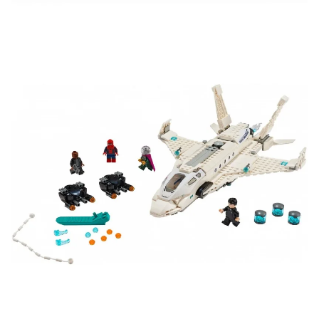
Участвуйте в конкурсах и розыгрышах в нашей
группе
ВК
и выигрывайте отличные призы!
Подробные условия всех акций и бонусов...