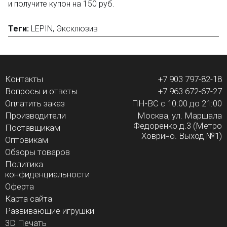
4705 прочных деталей;
и получите купон на 150 руб.
12 минифигурок.
Теги:
LEPIN
,
Эксклюзив
Производитель - фабрика LEPIN (не LEGO). Компания
производит качественные конструкторы. Детали имеют
универсальные размеры и совместимы с
конструкторами других оригинальных брендов.
Контакты
+7 903 797-82-18
Вопросы и ответы
+7 963 672-67-27
Оплатить заказ
ПН-ВС с 10:00 до 21:00
Только в BOOTLEGBRICKS.RU:
Производители
Москва, ул. Маршала
Федоренко д.3 (Метро
Поставщикам
Бесплатная доставка от 3000 рублей;
Ховрино. Выход №1)
Оптовикам
Оплата при получении и никаких скрытых платежей;
Дополнительная скидка 10% для постоянных
Обзоры товаров
покупателей;
Политика
Новые акции и конкурсы каждый месяц;
конфиденциальности
Качественные конструкторы и другие игрушки по
Оферта
низким ценам!
Карта сайта
Развивающие игрушки
Остались вопросы?
Посмотрите раздел:
?
3D Печать
Вопрос–ответ