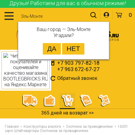
Друзья! Работаем для вас в обычном режиме!
0
Эль-Монте
Ваш город —
Эль-Монте
Угадали?
+7 903 797-82-18
+7 963 672-67-27
Обратный звонок
365 дней на возврат >>
Главная
Конструкторы аналоги
Охотники за привидениями
16001
Lepin Штаб-квартира Охотников за привидениями