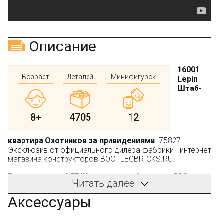
Описание
16001
Возраст
Деталей
Минифигурок
Lepin
Штаб-
8+
4705
12
квартира Охотников за привидениями
75827
Эксклюзив от официального дилера фабрики - интернет
магазина конструкторов BOOTLEGBRICKS.RU.
Производитель:
LEPIN
, не является брендом LEGO.
Читать далее
Все мы помним одноимённый мультфильм, в где
Аксессуары
четвёрка весёлых друзей охотится за необычными
существами, вторгающимися в жизнь мирных горожан