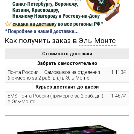
компенсацию доставки.
...на следующий заказ
Как получить заказ в
Эль-Монте
Золотая скидка
10%
персональная
Стоимость доставки
После того, как сумма Ваших заказов превысит
Забрать самостоятельно
3000 рублей, Вы получите постоянную скидку на все
повторные заказы - 10%
Почта России — Самовывоз из отделения
1 113₽
(примерно за 2 раб. дн.) в Эль-Монте
Курьер доставит до двери
Скидка за обзор
до 10%
(фото сборки)
EMS Почта России (примерно за 2 раб. дн.)
1 467₽
в Эль-Монте
Пришлите фото поэтапной сборки купленного
конструктора и получите дополнительную скидку
10% при покупке следующего набора (не дороже 10
000 рублей).