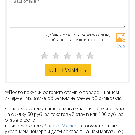
дорогостоящего электронного оборудования. Также в
лаборатории проходят практику по изготовлению
эликсиров. А ещё на этом этаже конструкции из
набора 16001 Lepin Штаб-квартира Охотников за
привидениями
герои могут отвлечься от будней,
сразившись в бильярд.
Добавьте фото к своему отзыву,
Игрушечный макет получается довольно немаленьким.
чтобы он стал еще интереснее
Благодаря этому создателям игрушки удалось решить
Фото
проблему с размещением транспорта команды:
значительная часть нижнего уровня отдана под место
для автотранспорта охотников. Так что их знаменитый
автомобиль ЕСТО-1 можно загонять в гараж.
ОТПРАВИТЬ
Кроме игрушечных копий главных героев и их
помощников великолепно представлены
второстепенные персонажи – монстрики и приведения.
**После покупки оставьте отзыв о товаре и нашем
В комплекте большое многообразие разного
интернет-магазине объёмом не менее 50 символов:
специализированного оружия. В общем, эксклюзивный
набор покорит сердце ребят. Он упакован в красочную
через систему нашего магазина – и получите купон
фирменную коробку и снабжён подробной
на скидку 50 руб. за текстовый отзыв или 100 руб. за
инструкцией.
отзыв с фото;
через систему
Яндекс.Маркет
(с обязательным
Набор
Lepin 16001
включает в себя:
указанием номера и даты заказа в нашем магазине!) –