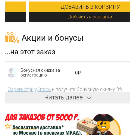
ДОБАВИТЬ В КОРЗИНУ
Добавить в закладки
Акции и бонусы
...на этот заказ
Бонусная скидка за
0₽
регистрацию
Зарегистрируйтесь
и получите бонусную скидку 3%
на первый заказ!
Читать далее
Компенсация части
150₽
затрат на доставку
Сделайте заказ на сумму не менее 3 000₽, оплатите
его на карту Сбербанка и получите 150₽ на