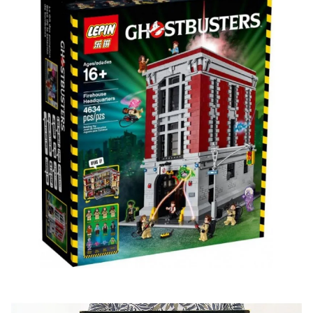
Скидка за отзыв
до 100₽
на нашем сайте
Оставьте отзыв (не менее 50 символов) о товаре на
нашем сайте и получите купон на скидку 50₽ за
текстовый отзыв или 100₽ за отзыв с фото.
Скидка за отзыв
150₽
на Яндекс.Маркете
Оставьте отзыв (не менее 50 символов) о товаре
через систему
Яндекс.Маркет
с обязательным
указанием номера и даты заказа в нашем магазине
и получите купон на скидку 150₽
...уже сейчас
Участвуйте в конкурсах и розыгрышах в нашей
группе
ВК
и выигрывайте отличные призы!