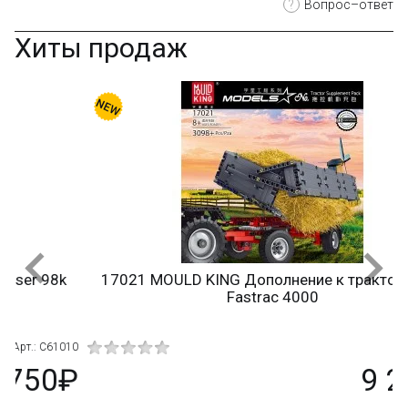
?
Вопрос–ответ
Хиты продаж
17021 MOULD KING Дополнение к трактору JCB
Fastrac 4000
10
Арт.: 17021
₽
9 290₽