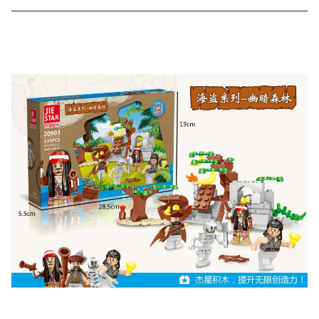
Скидка за отзыв
до 100₽
на нашем сайте
Оставьте отзыв (не менее 50 символов) о товаре на
нашем сайте и получите купон на скидку 50₽ за
текстовый отзыв или 100₽ за отзыв с фото.
Скидка за отзыв
150₽
на Яндекс.Маркете
Оставьте отзыв (не менее 50 символов) о товаре
через систему
Яндекс.Маркет
с обязательным
указанием номера и даты заказа в нашем магазине
и получите купон на скидку 150₽
...уже сейчас
Участвуйте в конкурсах и розыгрышах в нашей
группе