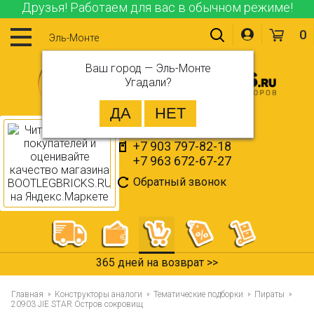
Друзья! Работаем для вас в обычном режиме!
0
Эль-Монте
Ваш город —
Эль-Монте
Угадали?
+7 903 797-82-18
+7 963 672-67-27
Обратный звонок
365 дней на возврат >>
Главная
Конструкторы аналоги
Тематические подборки
Пираты
20903 JIE STAR Остров сокровищ