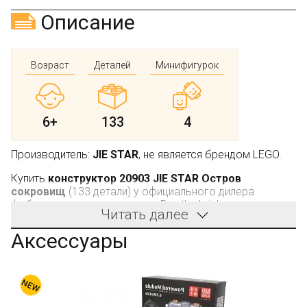
Описание
Возраст
Деталей
Минифигурок
6+
133
4
Производитель:
JIE STAR
, не является брендом LEGO.
Купить
конструктор 20903 JIE STAR Остров
сокровищ
(133 детали) у официального дилера
фабрики - интернет магазина Bootlegbricks.ru
Читать далее
Этот увлекательный игровой конструктор, бесспорно,
Аксессуары
понравится любому ребенку, как только он увидит
динамичную «картинку» на лицевой стороне фирменной
коробки JIE STAR. Поэтому, если вы выбираете
подарок детям возраста от шести лет, то данный набор
станет правильным вариантом: