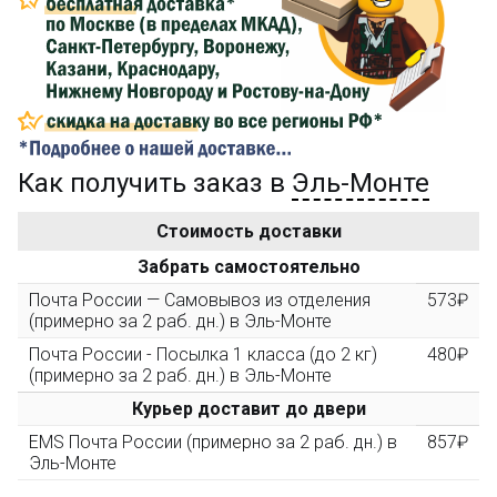
Сделайте заказ на сумму не менее 3 000₽, оплатите
его на карту Сбербанка и получите 150₽ на
компенсацию доставки.
...на следующий заказ
Как получить заказ в
Эль-Монте
Золотая скидка
10%
персональная
Стоимость доставки
После того, как сумма Ваших заказов превысит
Забрать самостоятельно
3000 рублей, Вы получите постоянную скидку на все
повторные заказы - 10%
Почта России — Самовывоз из отделения
573₽
(примерно за 2 раб. дн.) в Эль-Монте
Почта России - Посылка 1 класса (до 2 кг)
480₽
Скидка за обзор
до 10%
(фото сборки)
(примерно за 2 раб. дн.) в Эль-Монте
Курьер доставит до двери
Пришлите фото поэтапной сборки купленного
EMS Почта России (примерно за 2 раб. дн.) в
857₽
конструктора и получите дополнительную скидку
Эль-Монте
10% при покупке следующего набора (не дороже 10
000 рублей).