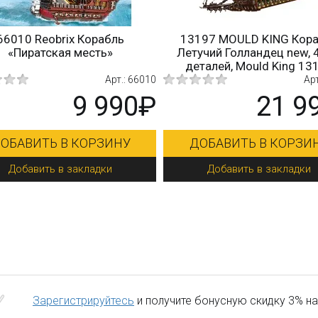
66010 Reobrix Корабль
13197 MOULD KING Кор
«Пиратская месть»
Летучий Голландец new, 
деталей, Mould King 13
Арт.: 66010
Арт
9 990₽
21 9
ОБАВИТЬ В КОРЗИНУ
ДОБАВИТЬ В КОРЗИ
Добавить в закладки
Добавить в закладки
Зарегистрируйтесь
и получите бонусную скидку 3% на