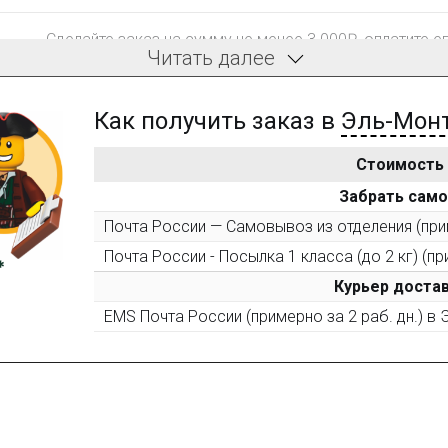
Сделайте заказ на сумму не менее 3 000₽, оплатите е
Читать далее
компенсацию доставки.
Как получить заказ в
Эль-Мон
Стоимость
После того, как сумма Ваших заказов превысит 3000 
Забрать сам
все повторные заказы - 10%
Почта России — Самовывоз из отделения (прим
Почта России - Посылка 1 класса (до 2 кг) (пр
Пришлите фото поэтапной сборки купленного констру
10% при покупке следующего набора (не дороже 10 0
Курьер достав
EMS Почта России (примерно за 2 раб. дн.) в
Оставьте отзыв (не менее 50 символов) о товаре на н
за текстовый отзыв или 100₽ за отзыв с фото.
Оставьте отзыв (не менее 50 символов) о товаре че
указанием номера и даты заказа в нашем магазине и 