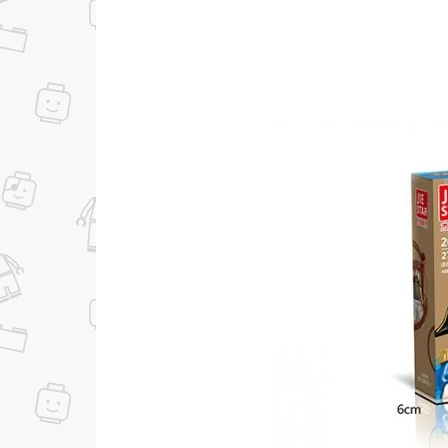
...уже сейчас
Участвуйте в конкурсах и розыгрышах в на
Подробные условия всех акций и бонусов...