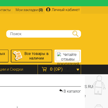
Личный кабинет
нтакты
Мои закладки
(0)
ных
Все товары в
наличии
0
(0₽)
ции и Скидки
В каталог