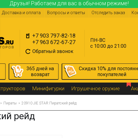
Друзья! Работаем для вас в обычном режиме!
Доставка и оплата
Вопросы и ответы
Отследить заказ
Ко
+7 903 797-82-18
ПН-ВС
+7 963 672-67-27
с 10:00 до 21:00
Обратный звонок
365 дней на
Скидка 10% для постоян
возврат
покупателей
структоров
Минифигурки
Игрушечное оружие
Ак
Пираты
20910 JIE STAR Пиратский рейд
кий рейд