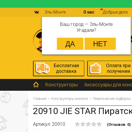
Эль-Монте
О нас
Добрые дела
Ваш город —
Эль-Монте
Угадали?
Бесплатная
Оплата при
доставка
получении
Конструкторы
Аксессуары для кон
Главная
Конструкторы аналоги
Тематические подборки
20910 JIE STAR Пиратс
Артикул: 20910
(Отзывов: 0)