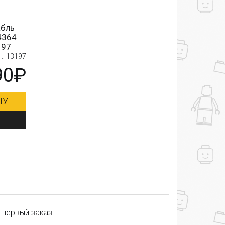
абль
4364
197
.: 13197
90₽
НУ
 первый заказ!