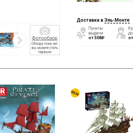
Доставка в
Эль-Монте
Пункты
Ку
выдачи
до
от 508₽
от
Фотообзор
Обзора пока нет,
вы можете стать
первым