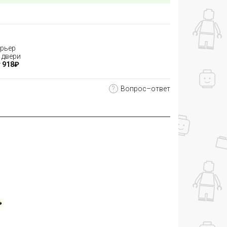
рьер
 двери
 918₽
?
Вопрос–ответ