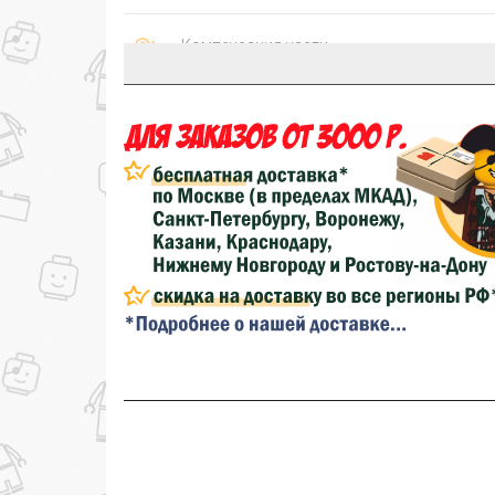
Компенсация части
150₽
затрат на доставку
...на следующий заказ
Золотая скидка
10%
персональная
Скидка за обзор
до 10%
(фото сборки)
до
Скидка за отзыв
100₽
на нашем сайте
Скидка за отзыв
150₽
на Яндекс.Маркете