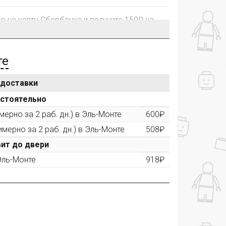
го на карту Сбербанка и получите 150₽ на
те
 доставки
рублей, Вы получите постоянную скидку на
остоятельно
ерно за 2 раб. дн.) в Эль-Монте
600₽
имерно за 2 раб. дн.) в Эль-Монте
508₽
ктора и получите дополнительную скидку
00 рублей).
ит до двери
 Эль-Монте
918₽
ашем сайте и получите купон на скидку 50₽
рез систему
Яндекс.Маркет
с обязательным
получите купон на скидку 150₽