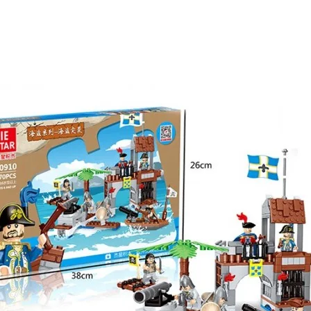
шей
группе ВК
и выигрывайте отличные призы!