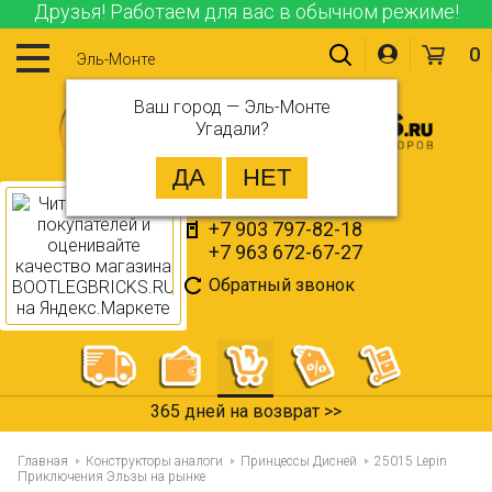
Друзья! Работаем для вас в обычном режиме!
0
Эль-Монте
Ваш город —
Эль-Монте
Угадали?
+7 903 797-82-18
+7 963 672-67-27
Обратный звонок
365 дней на возврат >>
Главная
Конструкторы аналоги
Принцессы Дисней
25015 Lepin
Приключения Эльзы на рынке