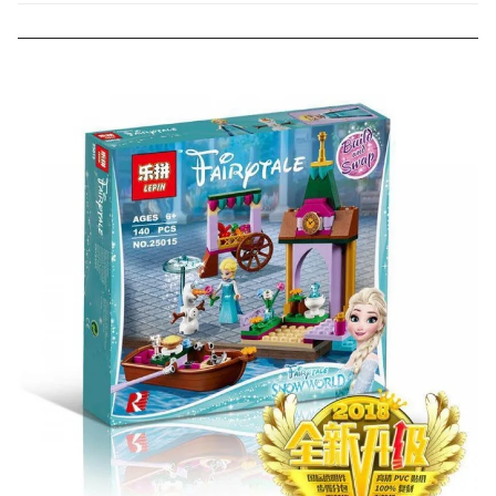
000 рублей).
Скидка за отзыв
до 100₽
на нашем сайте
Оставьте отзыв (не менее 50 символов) о товаре на
нашем сайте и получите купон на скидку 50₽ за
текстовый отзыв или 100₽ за отзыв с фото.
Скидка за отзыв
150₽
на Яндекс.Маркете
Оставьте отзыв (не менее 50 символов) о товаре
через систему
Яндекс.Маркет
с обязательным
указанием номера и даты заказа в нашем магазине
и получите купон на скидку 150₽
...уже сейчас