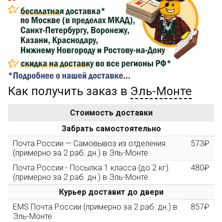
Сделайте заказ на сумму не менее 3 000₽, оплатите
его на карту Сбербанка и получите 150₽ на
компенсацию доставки.
...на следующий заказ
Как получить заказ в
Эль-Монте
Золотая скидка
10%
персональная
Стоимость доставки
После того, как сумма Ваших заказов превысит
Забрать самостоятельно
3000 рублей, Вы получите постоянную скидку на все
повторные заказы - 10%
Почта России — Самовывоз из отделения
573₽
(примерно за 2 раб. дн.) в Эль-Монте
Почта России - Посылка 1 класса (до 2 кг)
480₽
Скидка за обзор
до 10%
(фото сборки)
(примерно за 2 раб. дн.) в Эль-Монте
Курьер доставит до двери
Пришлите фото поэтапной сборки купленного
EMS Почта России (примерно за 2 раб. дн.) в
857₽
конструктора и получите дополнительную скидку
Эль-Монте
10% при покупке следующего набора (не дороже 10