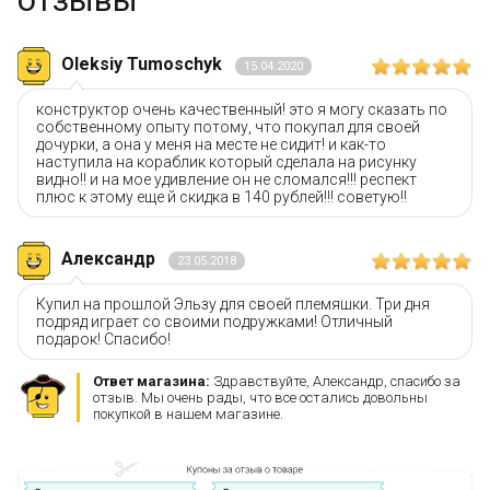
Бесплатная доставка от 3000 рублей;
Оплата при получении и никаких скрытых платежей;
Дополнительная скидка 10% для постоянных
Oleksiy Tumoschyk
15.04.2020
покупателей;
Новые акции и конкурсы каждый месяц;
конструктор очень качественный! это я могу сказать по
Качественные конструкторы и другие игрушки по
собственному опыту потому, что покупал для своей
низким ценам!
дочурки, а она у меня на месте не сидит! и как-то
наступила на кораблик который сделала на рисунку
видно!! и на мое удивление он не сломался!!! респект
Остались вопросы?
Посмотрите раздел:
плюс к этому еще й скидка в 140 рублей!!! советую!!
?
Вопрос–ответ
Александр
23.05.2018
Купил на прошлой Эльзу для своей племяшки. Три дня
подряд играет со своими подружками! Отличный
подарок! Спасибо!
Ответ магазина:
Здравствуйте, Александр, спасибо за
отзыв. Мы очень рады, что все остались довольны
покупкой в нашем магазине.