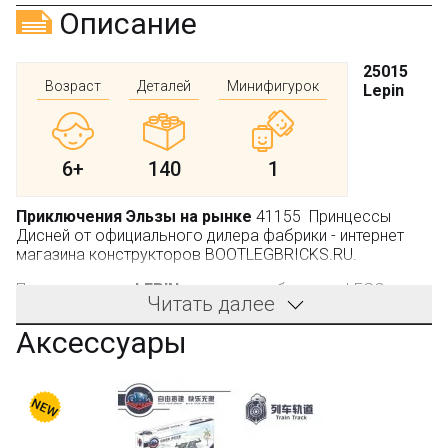
Описание
25015
Возраст
Деталей
Минифигурок
Lepin
6+
140
1
Приключения Эльзы на рынке
41155 Принцессы
Дисней от официального дилера фабрики - интернет
магазина конструкторов BOOTLEGBRICKS.RU.
Производитель:
LEPIN
, не является брендом LEGO.
Читать далее
Из кубиков, вложенных в эту красочную коробку,
Аксессуары
девочке предстоит построить несколько моделей.
Основным сооружением будет часовая башня. Именно
с ней связан весь сюжет истории, участницей которой
окажется Эльза.
Вторым особо приметным элементом в конструкторе