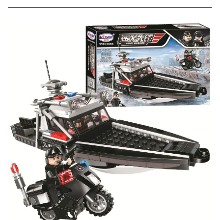
Скидка за отзыв
до 100₽
на нашем сайте
Оставьте отзыв (не менее 50 символов) о товаре на
нашем сайте и получите купон на скидку 50₽ за
текстовый отзыв или 100₽ за отзыв с фото.
Скидка за отзыв
150₽
на Яндекс.Маркете
Оставьте отзыв (не менее 50 символов) о товаре
через систему
Яндекс.Маркет
с обязательным
указанием номера и даты заказа в нашем магазине
и получите купон на скидку 150₽
...уже сейчас
Участвуйте в конкурсах и розыгрышах в нашей
группе