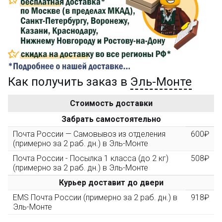
Сделайте заказ на сумму не менее 3 000₽, оплатите
его на карту Сбербанка и получите 150₽ на
компенсацию доставки.
...на следующий заказ
Как получить заказ в
Эль-Монте
Золотая скидка
10%
персональная
Стоимость доставки
После того, как сумма Ваших заказов превысит
Забрать самостоятельно
3000 рублей, Вы получите постоянную скидку на все
повторные заказы - 10%
Почта России — Самовывоз из отделения
600₽
(примерно за 2 раб. дн.) в Эль-Монте
Почта России - Посылка 1 класса (до 2 кг)
508₽
Скидка за обзор
до 10%
(фото сборки)
(примерно за 2 раб. дн.) в Эль-Монте
Курьер доставит до двери
Пришлите фото поэтапной сборки купленного
EMS Почта России (примерно за 2 раб. дн.) в
918₽
конструктора и получите дополнительную скидку
Эль-Монте
10% при покупке следующего набора (не дороже 10
000 рублей).