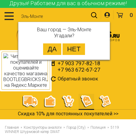
Друзья! Работаем для вас в обычном режиме!
0
Эль-Монте
Ваш город —
Эль-Монте
Угадали?
+7 903 797-82-18
+7 963 672-67-27
Обратный звонок
Все товары в наличии >>
Главная
Конструкторы аналоги
Город (City)
Полиция
5119
WINNER Штурмовой катер SWAT