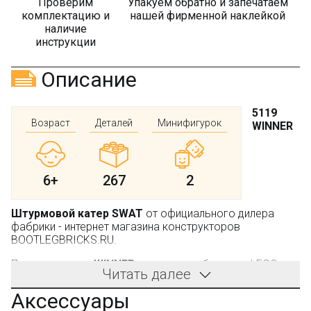
Проверим
Упакуем обратно и запечатаем
комплектацию и
нашей фирменной наклейкой
наличие
инструкции
Описание
5119
Возраст
Деталей
Минифигурок
WINNER
6+
267
2
Штурмовой катер SWAT
от официального дилера
фабрики - интернет магазина конструкторов
BOOTLEGBRICKS.RU.
Производитель:
WINNER
, не является брендом LEGO.
Читать далее
Производитель - фабрика WINNER (не LEGO). Компания
Аксессуары
производит качественные конструкторы. Детали имеют