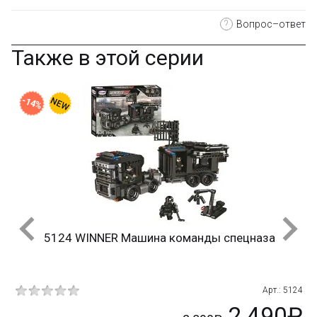
?
Вопрос–ответ
Также в этой серии
-14%
5124 WINNER Машина команды спецназа
85
Арт.: 5124
₽
2 490₽