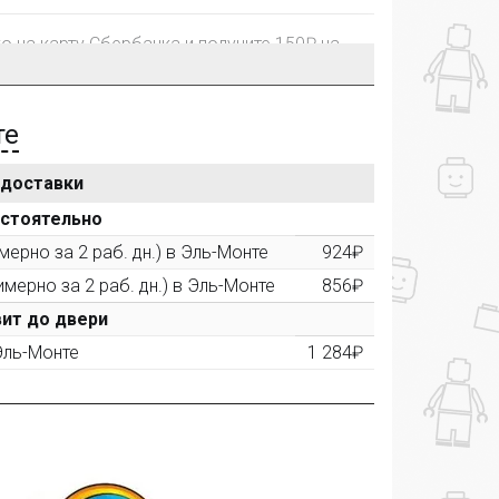
го на карту Сбербанка и получите 150₽ на
те
 доставки
рублей, Вы получите постоянную скидку на
остоятельно
ерно за 2 раб. дн.) в Эль-Монте
924₽
имерно за 2 раб. дн.) в Эль-Монте
856₽
ктора и получите дополнительную скидку
00 рублей).
ит до двери
 Эль-Монте
1 284₽
ашем сайте и получите купон на скидку 50₽
рез систему
Яндекс.Маркет
с обязательным
получите купон на скидку 150₽