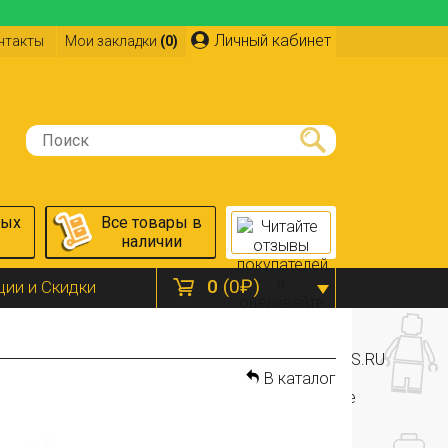
Личный кабинет
нтакты
Мои закладки
(0)
ных
Все товары в
наличии
0
(0₽)
ции и Скидки
В каталог