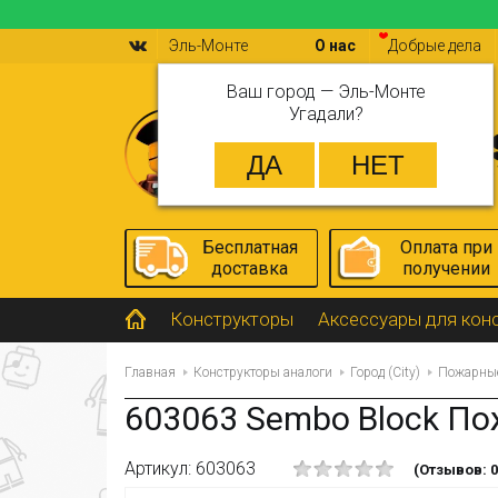
Эль-Монте
О нас
Добрые дела
Ваш город —
Эль-Монте
Угадали?
Бесплатная
Оплата при
доставка
получении
Конструкторы
Аксессуары для кон
Главная
Конструкторы аналоги
Город (City)
Пожарны
603063 Sembo Block По
Артикул: 603063
(Отзывов: 0