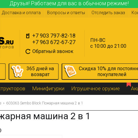
Друзья! Работаем для вас в обычном режиме!
Доставка и оплата
Вопросы и ответы
Отследить заказ
Ко
+7 903 797-82-18
ПН-ВС
+7 963 672-67-27
с 10:00 до 21:00
Обратный звонок
365 дней на
Скидка 10% для постоян
возврат
покупателей
структоров
Минифигурки
Игрушечное оружие
Ак
е
603063 Sembo Block Пожарная машина 2 в 1
жарная машина 2 в 1
)