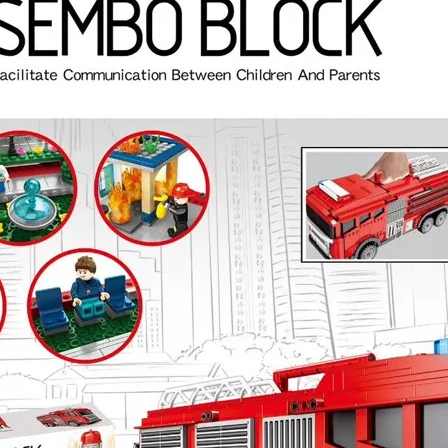
шей
группе ВК
и выигрывайте отличные призы!