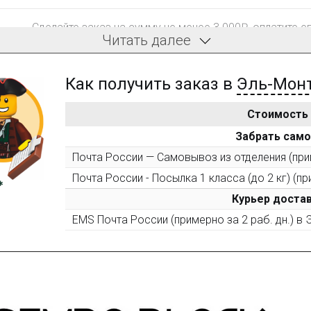
Сделайте заказ на сумму не менее 3 000₽, оплатите е
Читать далее
компенсацию доставки.
Как получить заказ в
Эль-Мон
Стоимость
После того, как сумма Ваших заказов превысит 3000 
Забрать сам
все повторные заказы - 10%
Почта России — Самовывоз из отделения (прим
Почта России - Посылка 1 класса (до 2 кг) (пр
Пришлите фото поэтапной сборки купленного констру
10% при покупке следующего набора (не дороже 10 0
Курьер достав
EMS Почта России (примерно за 2 раб. дн.) в
Оставьте отзыв (не менее 50 символов) о товаре на н
за текстовый отзыв или 100₽ за отзыв с фото.
Оставьте отзыв (не менее 50 символов) о товаре че
указанием номера и даты заказа в нашем магазине и 