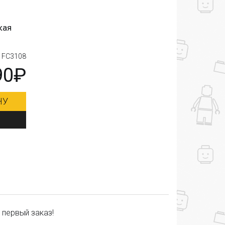
кая
: FC3108
90₽
НУ
 первый заказ!