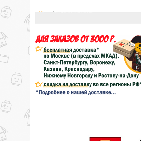
Компенсация части
150₽
затрат на доставку
...на следующий заказ
Золотая скидка
10%
персональная
Скидка за обзор
до 10%
(фото сборки)
до
Скидка за отзыв
100₽
на нашем сайте
Скидка за отзыв
150₽
на Яндекс.Маркете