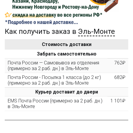
...на следующий заказ
Как получить заказ в
Эль-Монте
Золотая скидка
10%
персональная
Стоимость доставки
После того, как сумма Ваших заказов превысит
Забрать самостоятельно
3000 рублей, Вы получите постоянную скидку на все
повторные заказы - 10%
Почта России — Самовывоз из отделения
762₽
(примерно за 2 раб. дн.) в Эль-Монте
Почта России - Посылка 1 класса (до 2 кг)
682₽
Скидка за обзор
до 10%
(фото сборки)
(примерно за 2 раб. дн.) в Эль-Монте
Курьер доставит до двери
Пришлите фото поэтапной сборки купленного
EMS Почта России (примерно за 2 раб. дн.)
1 101₽
конструктора и получите дополнительную скидку
в Эль-Монте
10% при покупке следующего набора (не дороже 10
000 рублей).
Скидка за отзыв