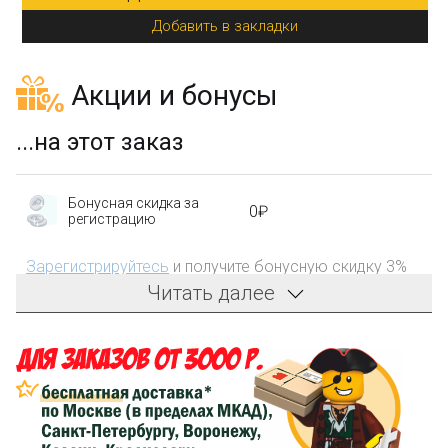
Добавить в закладки
Акции и бонусы
...на этот заказ
Бонусная скидка за
0₽
регистрацию
Зарегистрируйтесь
и получите бонусную скидку 3%
на первый заказ!
Читать далее
Компенсация части
150₽
затрат на доставку
Сделайте заказ на сумму не менее 3 000₽, оплатите
его на карту Сбербанка и получите 150₽ на
компенсацию доставки.