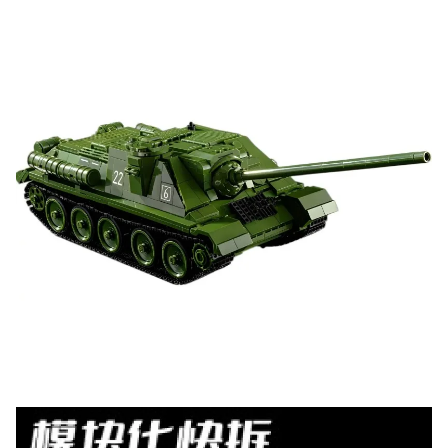
до 100₽
на нашем сайте
Оставьте отзыв (не менее 50 символов) о товаре на
нашем сайте и получите купон на скидку 50₽ за
текстовый отзыв или 100₽ за отзыв с фото.
Скидка за отзыв
150₽
на Яндекс.Маркете
Оставьте отзыв (не менее 50 символов) о товаре
через систему
Яндекс.Маркет
с обязательным
указанием номера и даты заказа в нашем магазине
и получите купон на скидку 150₽
...уже сейчас
Участвуйте в конкурсах и розыгрышах в нашей
группе
ВК
и выигрывайте отличные призы!
Подробные условия всех акций и бонусов...