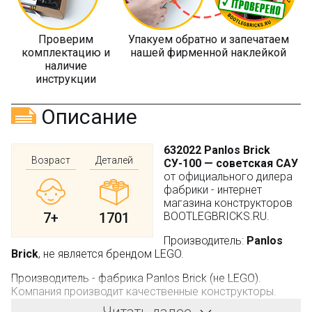
Проверим
Упакуем обратно и запечатаем
комплектацию и
нашей фирменной наклейкой
наличие
инструкции
Описание
632022 Panlos Brick
Возраст
Деталей
СУ-100 — советская САУ
от официального дилера
фабрики - интернет
магазина конструкторов
7+
1701
BOOTLEGBRICKS.RU.
Производитель:
Panlos
Brick
, не является брендом LEGO.
Производитель - фабрика Panlos Brick (не LEGO).
Компания производит качественные конструкторы.
Детали имеют универсальные размеры и совместимы с
Читать далее