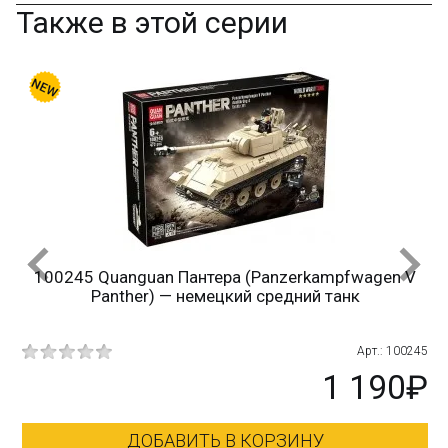
Также в этой серии
100245 Quanguan Пантера (Panzerkampfwagen V
Panther) — немецкий средний танк
117
Арт.: 100245
₽
1 190₽
ДОБАВИТЬ В КОРЗИНУ