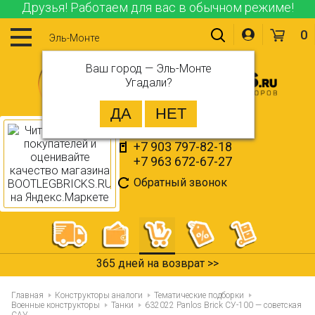
Друзья! Работаем для вас в обычном режиме!
0
Эль-Монте
Ваш город —
Эль-Монте
Угадали?
+7 903 797-82-18
+7 963 672-67-27
Обратный звонок
365 дней на возврат >>
Главная
Конструкторы аналоги
Тематические подборки
Военные конструкторы
Танки
632022 Panlos Brick СУ-100 — советская