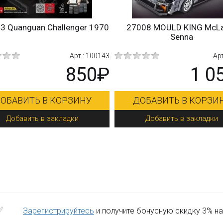
3 Quanguan Challenger 1970
27008 MOULD KING McL
Senna
Арт.: 100143
Арт
850₽
1 0
ОБАВИТЬ В КОРЗИНУ
ДОБАВИТЬ В КОРЗИ
Добавить в закладки
Добавить в закладки
Зарегистрируйтесь
и получите бонусную скидку 3% на