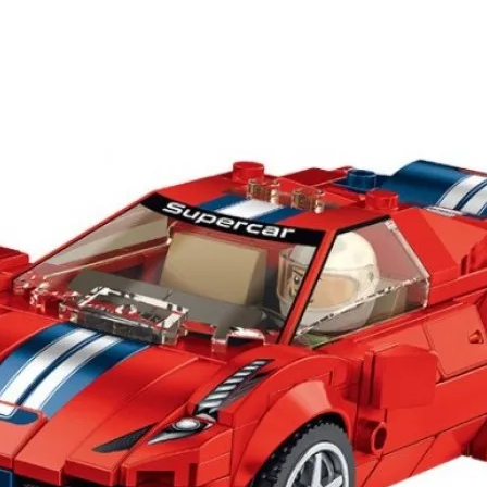
шей
группе ВК
и выигрывайте отличные призы!