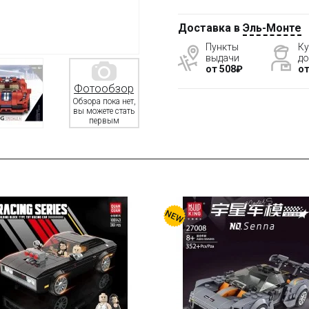
Доставка в
Эль-Монте
Пункты
Ку
выдачи
до
от 508₽
от
Фотообзор
Обзора пока нет,
вы можете стать
первым