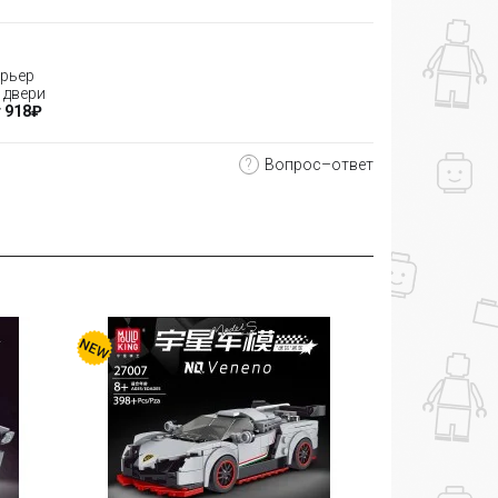
рьер
 двери
 918₽
?
Вопрос–ответ
-10%