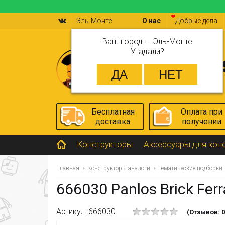
Эль-Монте
О нас
Добрые дела
Ваш город —
Эль-Монте
Угадали?
Бесплатная
Оплата при
доставка
получении
Конструкторы
Аксессуары для кон
Главная
Конструкторы аналоги
Тематические подборки
666030 Panlos Brick Ferr
Артикул: 666030
(Отзывов: 0