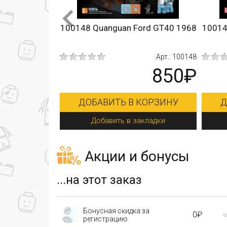
rati MC12
100148 Quanguan Ford GT40 1968
10014
Арт.: SY5102
Арт.: 100148
750₽
850₽
0₽
КОРЗИНУ
ДОБАВИТЬ В КОРЗИНУ
Д
кладки
Добавить в закладки
Акции и бонусы
...на этот заказ
Бонусная скидка за
0₽
регистрацию