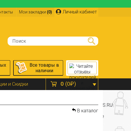
Личный кабинет
нтакты
Мои закладки
(0)
ных
Все товары в
наличии
0
(0₽)
ции и Скидки
В каталог