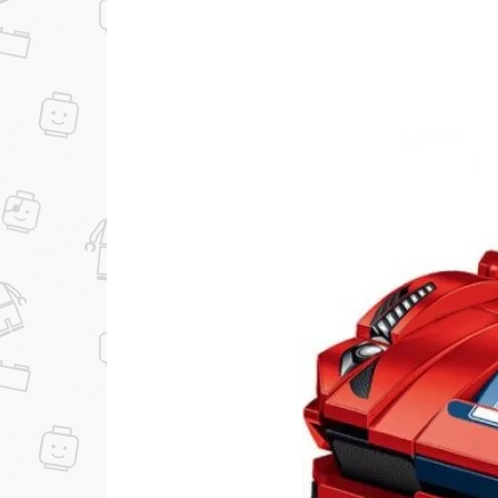
...уже сейчас
Участвуйте в конкурсах и розыгрышах в на
Подробные условия всех акций и бонусов...