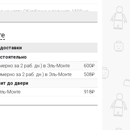
го на карту Сбербанка и получите 150₽ на
те
 доставки
рублей, Вы получите постоянную скидку на
остоятельно
ерно за 2 раб. дн.) в Эль-Монте
600₽
имерно за 2 раб. дн.) в Эль-Монте
508₽
ктора и получите дополнительную скидку
00 рублей).
ит до двери
 Эль-Монте
918₽
ашем сайте и получите купон на скидку 50₽
рез систему
Яндекс.Маркет
с обязательным
получите купон на скидку 150₽