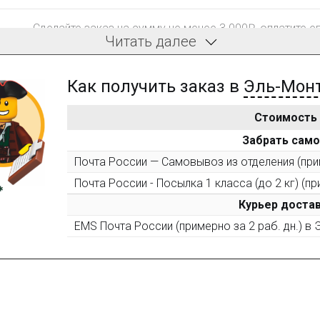
Сделайте заказ на сумму не менее 3 000₽, оплатите е
Читать далее
компенсацию доставки.
Как получить заказ в
Эль-Мон
Стоимость
После того, как сумма Ваших заказов превысит 3000 
Забрать сам
все повторные заказы - 10%
Почта России — Самовывоз из отделения (прим
Почта России - Посылка 1 класса (до 2 кг) (пр
Пришлите фото поэтапной сборки купленного констру
10% при покупке следующего набора (не дороже 10 0
Курьер достав
EMS Почта России (примерно за 2 раб. дн.) в
Оставьте отзыв (не менее 50 символов) о товаре на н
за текстовый отзыв или 100₽ за отзыв с фото.
Оставьте отзыв (не менее 50 символов) о товаре че
указанием номера и даты заказа в нашем магазине и 