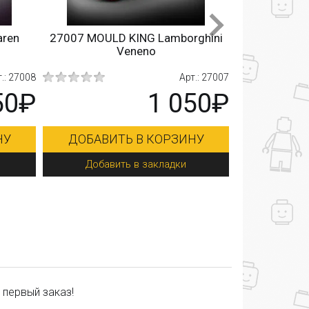
aren
27007 MOULD KING Lamborghini
27005 MOUL
Veneno
.: 27008
Арт.: 27007
50₽
1 050₽
НУ
ДОБАВИТЬ В КОРЗИНУ
ДОБАВИ
Добавить в закладки
Добав
 первый заказ!