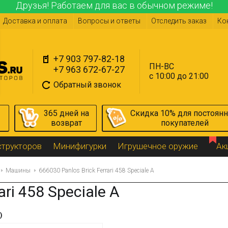
Друзья! Работаем для вас в обычном режиме!
Доставка и оплата
Вопросы и ответы
Отследить заказ
Ко
+7 903 797-82-18
ПН-ВС
+7 963 672-67-27
с 10:00 до 21:00
Обратный звонок
365 дней на
Скидка 10% для постоян
возврат
покупателей
структоров
Минифигурки
Игрушечное оружие
Ак
Машины
666030 Panlos Brick Ferrari 458 Speciale A
ari 458 Speciale A
)