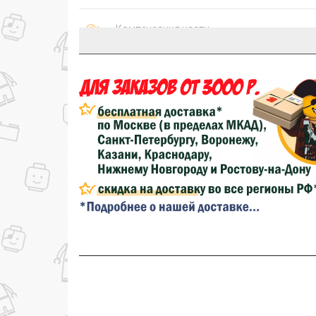
Компенсация части
150₽
затрат на доставку
...на следующий заказ
Золотая скидка
10%
персональная
Скидка за обзор
до 10%
(фото сборки)
до
Скидка за отзыв
100₽
на нашем сайте
Скидка за отзыв
150₽
на Яндекс.Маркете