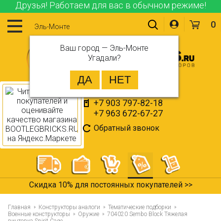
Друзья! Работаем для вас в обычном режиме!
0
Эль-Монте
Ваш город —
Эль-Монте
Угадали?
+7 903 797-82-18
+7 963 672-67-27
Обратный звонок
Скидка 10% для постоянных покупателей >>
Главная
Конструкторы аналоги
Тематические подборки
Военные конструкторы
Оружие
704020 Sembo Block Тяжелая