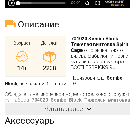
Описание
704020 Sembo Block
Возраст
Деталей
Тяжелая винтовка Spirit
Cage
от официального
дилера фабрики - интернет
магазина конструкторов
14+
2238
BOOTLEGBRICKS.RU.
Производитель:
Sembo
Block
, не является брендом LEGO.
Обладатель великолепной модели стрелкового оружия
из набора
704020 Sembo Block
Тяжелая
винтовка
Spirit Cage.
Получит не просто сборную игрушку, а
Читать далее
завидную копию реального оружия. В первую очередь,
винтовка впечатляет своими внушительными
Аксессуары
габаритами:
длина составляет 71,9 см;