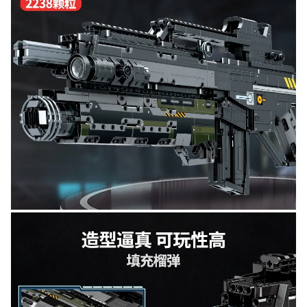
Оставьте отзыв (не менее 50 символов) о товаре на
нашем сайте и получите купон на скидку 50₽ за
текстовый отзыв или 100₽ за отзыв с фото.
Скидка за отзыв
150₽
на Яндекс.Маркете
Оставьте отзыв (не менее 50 символов) о товаре
через систему
Яндекс.Маркет
с обязательным
указанием номера и даты заказа в нашем магазине
и получите купон на скидку 150₽
...уже сейчас
Участвуйте в конкурсах и розыгрышах в нашей
группе
ВК
и выигрывайте отличные призы!
Подробные условия всех акций и бонусов...