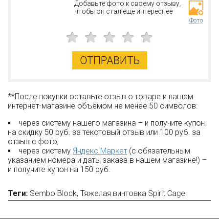
Добавьте фото к своему отзыву,
Дополнительная скидка 10% для постоянных
чтобы он стал еще интереснее
покупателей;
Фото
Новые акции и конкурсы каждый месяц;
Качественные конструкторы и другие игрушки по
низким ценам!
ОТПРАВИТЬ
Остались вопросы?
Посмотрите раздел:
?
Вопрос–ответ
**После покупки оставьте отзыв о товаре и нашем
интернет-магазине объёмом не менее 50 символов:
через систему нашего магазина – и получите купон
на скидку 50 руб. за текстовый отзыв или 100 руб. за
отзыв с фото;
через систему
Яндекс.Маркет
(с обязательным
указанием номера и даты заказа в нашем магазине!) –
и получите купон на 150 руб.
Теги:
Sembo Block
,
Тяжелая винтовка Spirit Cage