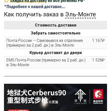
Как получить заказ в
Эль-Монте
Золотая скидка
10%
персональная
Стоимость доставки
После того, как сумма Ваших заказов превысит
Забрать самостоятельно
3000 рублей, Вы получите постоянную скидку на все
повторные заказы - 10%
Почта России — Самовывоз из отделения
1 167₽
(примерно за 2 раб. дн.) в Эль-Монте
Курьер доставит до двери
Скидка за обзор
до 10%
(фото сборки)
EMS Почта России (примерно за 2 раб. дн.)
1 528₽
в Эль-Монте
Пришлите фото поэтапной сборки купленного
конструктора и получите дополнительную скидку
10% при покупке следующего набора (не дороже 10
000 рублей).
Скидка за отзыв
до 100₽
на нашем сайте