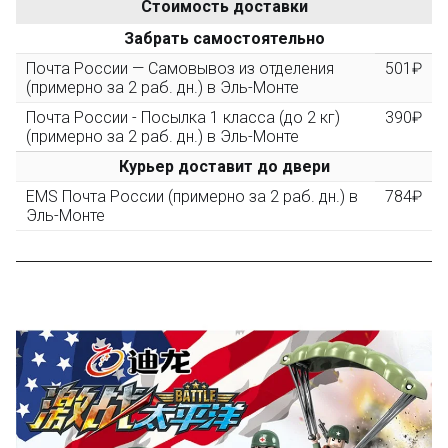
Стоимость доставки
После того, как сумма Ваших заказов превысит
Забрать самостоятельно
3000 рублей, Вы получите постоянную скидку на все
повторные заказы - 10%
Почта России — Самовывоз из отделения
501₽
(примерно за 2 раб. дн.) в Эль-Монте
Почта России - Посылка 1 класса (до 2 кг)
390₽
Скидка за обзор
до 10%
(фото сборки)
(примерно за 2 раб. дн.) в Эль-Монте
Курьер доставит до двери
Пришлите фото поэтапной сборки купленного
EMS Почта России (примерно за 2 раб. дн.) в
784₽
конструктора и получите дополнительную скидку
Эль-Монте
10% при покупке следующего набора (не дороже 10
000 рублей).
Скидка за отзыв
до 100₽
на нашем сайте
Оставьте отзыв (не менее 50 символов) о товаре на
нашем сайте и получите купон на скидку 50₽ за
текстовый отзыв или 100₽ за отзыв с фото.