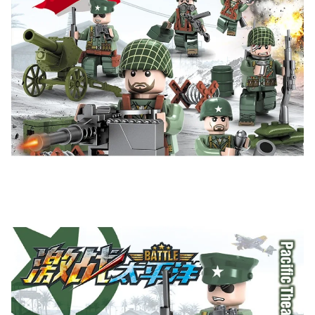
Скидка за отзыв
150₽
на Яндекс.Маркете
Оставьте отзыв (не менее 50 символов) о товаре
через систему
Яндекс.Маркет
с обязательным
указанием номера и даты заказа в нашем магазине
и получите купон на скидку 150₽
...уже сейчас
Участвуйте в конкурсах и розыгрышах в нашей
группе
ВК
и выигрывайте отличные призы!
Подробные условия всех акций и бонусов...