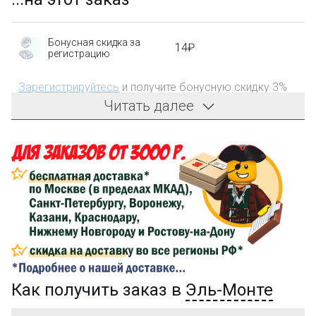
Бонусная скидка за
14₽
регистрацию
Зарегистрируйтесь
и получите бонусную скидку 3%
на первый заказ!
Читать далее
Компенсация части
150₽
затрат на доставку
Сделайте заказ на сумму не менее 3 000₽, оплатите
его на карту Сбербанка и получите 150₽ на
компенсацию доставки.
...на следующий заказ
Как получить заказ в
Эль-Монте
Золотая скидка
10%
персональная