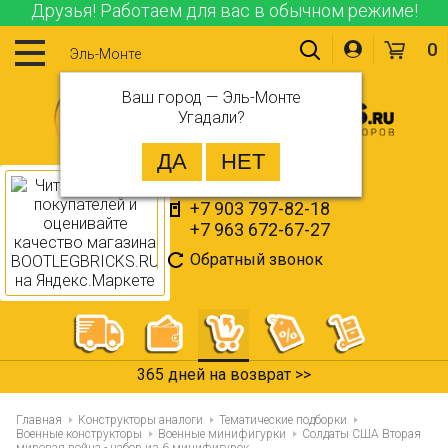
Друзья! Работаем для вас в обычном режиме!
0
Эль-Монте
Ваш город —
Эль-Монте
Угадали?
+7 903 797-82-18
+7 963 672-67-27
Обратный звонок
365 дней на возврат >>
Главная
Конструкторы аналоги
Тематические подборки
Военные конструкторы
Военные минифигурки
Солдаты США Вторая