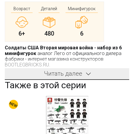
Возраст
Деталей
Минифигурок
6+
480
6
Солдаты США Вторая мировая война - набор из 6
минифигурок
аналог Лего от официального дилера
фабрики - интернет магазина конструкторов
BOOTLEGBRICKS.RU.
Читать далее
Производитель:
DOLL
, не является брендом LEGO.
Также в этой серии
В этой коробке 24х24,7см ребёнок найдёт шесть
отдельных коробочек с минифигурками вооружённых
военных. В конструкторе
71020 DOLL Солдаты США
Вторая мировая война - набор из 6 минифигурок
представлены солдаты различных родов войск. Но
благодаря наличию раций они способны
согласовывать свои действия во время атаки позиций
врага.