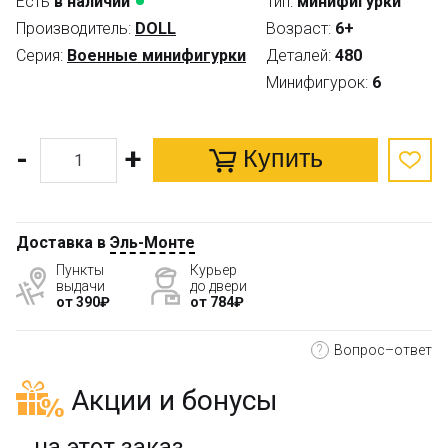
Есть
в наличии
Тип:
минифигурки
Производитель:
DOLL
Возраст:
6+
Серия:
Военные минифигурки
Деталей:
480
Минифигурок:
6
-
+
Купить
Доставка в
Эль-Монте
Пункты
Курьер
выдачи
до двери
от 390₽
от 784₽
?
Вопрос–ответ
Акции и бонусы
...на этот заказ