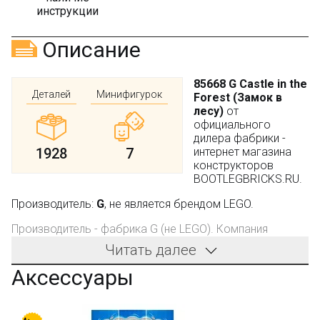
инструкции
Описание
85668 G Castle in the
Деталей
Минифигурок
Forest (Замок в
лесу)
от
официального
дилера фабрики -
1928
7
интернет магазина
конструкторов
BOOTLEGBRICKS.RU.
Производитель:
G
, не является брендом LEGO.
Производитель - фабрика G (не LEGO). Компания
производит качественные конструкторы. Детали имеют
Читать далее
универсальные размеры и совместимы с
конструкторами других оригинальных брендов.
Аксессуары