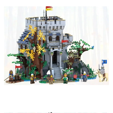
Оставьте отзыв (не менее 50 символов) о товаре на
нашем сайте и получите купон на скидку 50₽ за
текстовый отзыв или 100₽ за отзыв с фото.
Скидка за отзыв
150₽
на Яндекс.Маркете
Оставьте отзыв (не менее 50 символов) о товаре
через систему
Яндекс.Маркет
с обязательным
указанием номера и даты заказа в нашем магазине
и получите купон на скидку 150₽
...уже сейчас
Участвуйте в конкурсах и розыгрышах в нашей
группе
ВК
и выигрывайте отличные призы!
Подробные условия всех акций и бонусов...