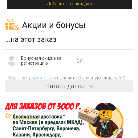
Добавить в закладки
Акции и бонусы
...на этот заказ
Бонусная скидка за
0₽
регистрацию
Зарегистрируйтесь
и получите бонусную скидку 3%
на первый заказ!
Читать далее
Компенсация части
150₽
затрат на доставку
Сделайте заказ на сумму не менее 3 000₽, оплатите
его на карту Сбербанка и получите 150₽ на
компенсацию доставки.