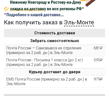
...на следующий заказ
Как получить заказ в
Эль-Монте
Золотая скидка
10%
персональная
Стоимость доставки
После того, как сумма Ваших заказов превысит
Забрать самостоятельно
3000 рублей, Вы получите постоянную скидку на все
повторные заказы - 10%
Почта России — Самовывоз из отделения
681₽
(примерно за 2 раб. дн.) в Эль-Монте
Почта России - Посылка 1 класса (до 2 кг)
595₽
Скидка за обзор
до 10%
(фото сборки)
(примерно за 2 раб. дн.) в Эль-Монте
Курьер доставит до двери
Пришлите фото поэтапной сборки купленного
EMS Почта России (примерно за 2 раб. дн.) в
979₽
конструктора и получите дополнительную скидку
Эль-Монте
10% при покупке следующего набора (не дороже 10
000 рублей).
Скидка за отзыв
до 100₽
на нашем сайте