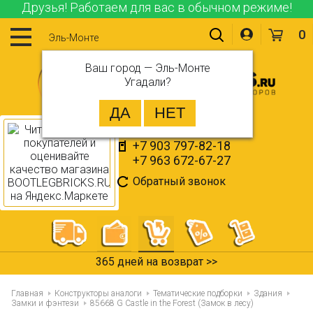
Друзья! Работаем для вас в обычном режиме!
0
Эль-Монте
Ваш город —
Эль-Монте
Угадали?
+7 903 797-82-18
+7 963 672-67-27
Обратный звонок
365 дней на возврат >>
Главная
Конструкторы аналоги
Тематические подборки
Здания
Замки и фэнтези
85668 G Castle in the Forest (Замок в лесу)