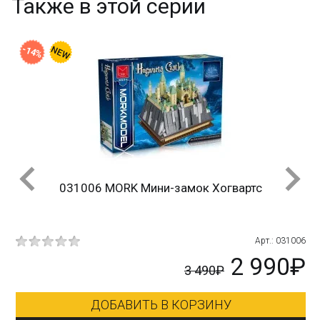
Также в этой серии
-14%
)
031006 MORK Мини-замок Хогвартс
013
Арт.: 031006
₽
2 990₽
3 490₽
ДОБАВИТЬ В КОРЗИНУ