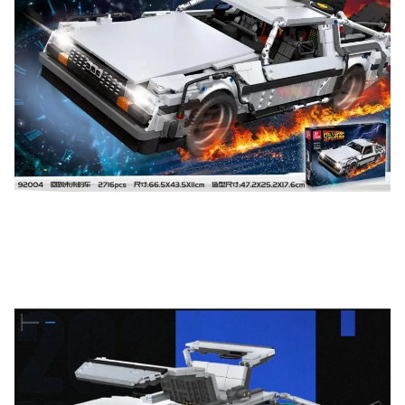
Оставьте отзыв (не менее 50 символов) о товаре на
нашем сайте и получите купон на скидку 50₽ за
текстовый отзыв или 100₽ за отзыв с фото.
Скидка за отзыв
150₽
на Яндекс.Маркете
Оставьте отзыв (не менее 50 символов) о товаре
через систему
Яндекс.Маркет
с обязательным
указанием номера и даты заказа в нашем магазине
и получите купон на скидку 150₽
...уже сейчас
Участвуйте в конкурсах и розыгрышах в нашей
группе
ВК
и выигрывайте отличные призы!
Подробные условия всех акций и бонусов...