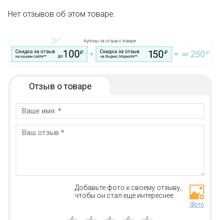
Набор
92004
JIE
STAR
состоит из:
Нет отзывов об этом товаре.
2716 деталей.
Производитель - фабрика JIE STAR (не LEGO). Компания
производит качественные конструкторы. Детали имеют
универсальные размеры и совместимы с
конструкторами других оригинальных брендов.
Отзыв о товаре
Только в BOOTLEGBRICKS.RU:
Бесплатная доставка от 3000 рублей;
Оплата при получении и никаких скрытых платежей;
Дополнительная скидка 10% для постоянных
покупателей;
Новые акции и конкурсы каждый месяц;
Качественные конструкторы и другие игрушки по
низким ценам!
Добавьте фото к своему отзыву,
чтобы он стал еще интереснее
Фото
Остались вопросы?
Посмотрите раздел:
?