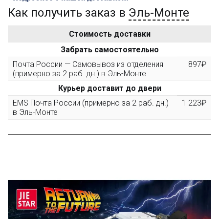
...на следующий заказ
Как получить заказ в
Эль-Монте
Стоимость доставки
Золотая скидка
10%
персональная
Забрать самостоятельно
Почта России — Самовывоз из отделения
897₽
После того, как сумма Ваших заказов превысит
(примерно за 2 раб. дн.) в Эль-Монте
3000 рублей, Вы получите постоянную скидку на все
повторные заказы - 10%
Курьер доставит до двери
EMS Почта России (примерно за 2 раб. дн.)
1 223₽
в Эль-Монте
Скидка за обзор
до 10%
(фото сборки)
Пришлите фото поэтапной сборки купленного
конструктора и получите дополнительную скидку
10% при покупке следующего набора (не дороже 10
000 рублей).
Скидка за отзыв
до 100₽
на нашем сайте