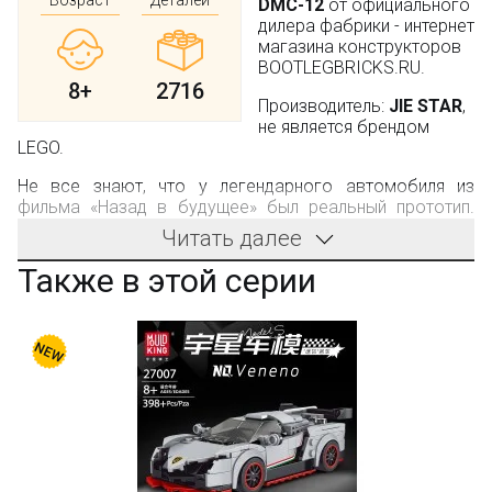
DMC-12
от официального
дилера фабрики - интернет
магазина конструкторов
BOOTLEGBRICKS.RU.
8+
2716
Производитель:
JIE STAR
,
не является брендом
LEGO.
Не все знают, что у легендарного автомобиля из
фильма «Назад в будущее» был реальный прототип.
Более того, планируемая к выпуску турбоверсия DMC-
Читать далее
12 вполне могла превратиться в тот самый яркий и
быстрый «Делориан», который обещали покупателям
Также в этой серии
машины в начале производства новинки. На деле
самым большим успехом оказалась роль в
упомянутом блокбастере. Как бы там ни было, а у
поклонников фильма и конструирования есть еще один
шанс завладеть игрушечной моделью благодаря
конструктору
92004
JIE
STAR
DeLorean
DMC
-12.
Собранная из кубиков легендарная игрушка:
практически полностью воссоздает красивый