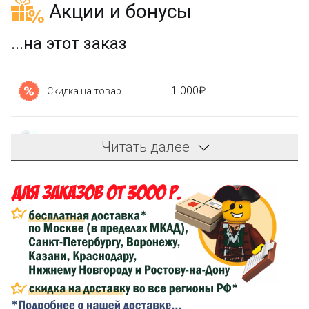
Акции и бонусы
...на этот заказ
1 000₽
Скидка на товар
Бонусная скидка за
210₽
Читать далее
регистрацию
Зарегистрируйтесь
и получите бонусную скидку 3%
на первый заказ!
Компенсация части
300₽
затрат на доставку
Оплатите заказ на карту Сбербанка, и мы
компенсируем 300₽ на доставку