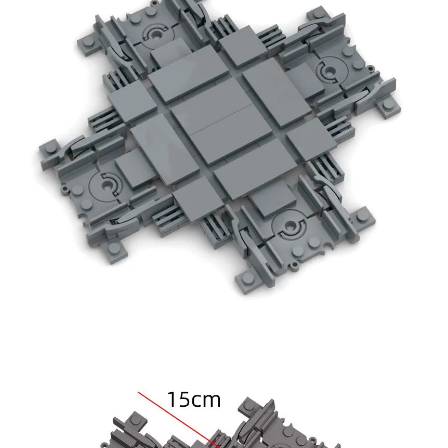
Оставьте отзыв (не менее 50 символов) о товаре на
нашем сайте и получите купон на скидку 50₽ за
текстовый отзыв или 100₽ за отзыв с фото.
Скидка за отзыв
150₽
на Яндекс.Маркете
Оставьте отзыв (не менее 50 символов) о товаре
через систему
Яндекс.Маркет
с обязательным
указанием номера и даты заказа в нашем магазине
и получите купон на скидку 150₽
...уже сейчас
Участвуйте в конкурсах и розыгрышах в нашей
группе
ВК
и выигрывайте отличные призы!
Подробные условия всех акций и бонусов...