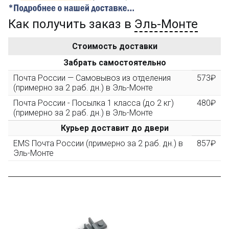
Как получить заказ в
Эль-Монте
Золотая скидка
10%
персональная
Стоимость доставки
После того, как сумма Ваших заказов превысит
Забрать самостоятельно
3000 рублей, Вы получите постоянную скидку на все
повторные заказы - 10%
Почта России — Самовывоз из отделения
573₽
(примерно за 2 раб. дн.) в Эль-Монте
Почта России - Посылка 1 класса (до 2 кг)
480₽
Скидка за обзор
до 10%
(фото сборки)
(примерно за 2 раб. дн.) в Эль-Монте
Курьер доставит до двери
Пришлите фото поэтапной сборки купленного
EMS Почта России (примерно за 2 раб. дн.) в
857₽
конструктора и получите дополнительную скидку
Эль-Монте
10% при покупке следующего набора (не дороже 10
000 рублей).
Скидка за отзыв
до 100₽
на нашем сайте