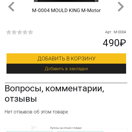
M-0004 MOULD KING M-Motor
Остались вопросы?
Посмотрите раздел:
?
Вопрос–ответ
2bb
Арт.: M-0004
₽
490₽
ДОБАВИТЬ В КОРЗИНУ
Добавить в закладки
Вопросы, комментарии,
отзывы
Нет отзывов об этом товаре.