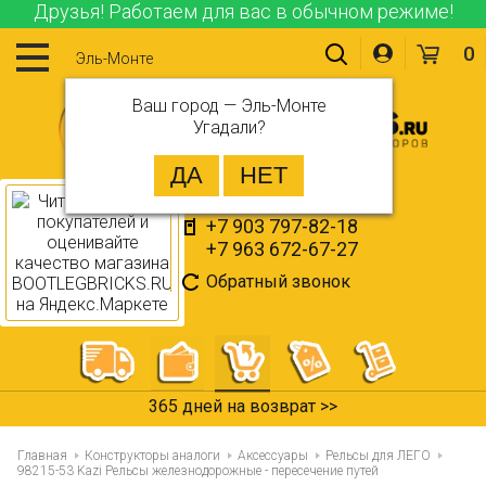
Друзья! Работаем для вас в обычном режиме!
0
Эль-Монте
Ваш город —
Эль-Монте
Угадали?
+7 903 797-82-18
+7 963 672-67-27
Обратный звонок
365 дней на возврат >>
Главная
Конструкторы аналоги
Аксессуары
Рельсы для ЛЕГО
98215-53 Kazi Рельсы железнодорожные - пересечение путей