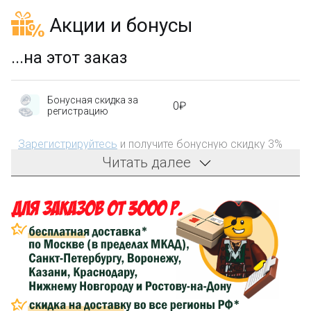
Акции и бонусы
...на этот заказ
Бонусная скидка за
0₽
регистрацию
Зарегистрируйтесь
и получите бонусную скидку 3%
на первый заказ!
Читать далее
Компенсация части
150₽
затрат на доставку
Сделайте заказ на сумму не менее 3 000₽, оплатите
его на карту Сбербанка и получите 150₽ на
компенсацию доставки.
...на следующий заказ