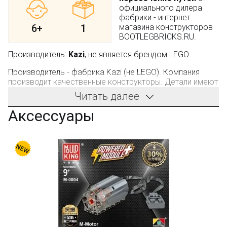
официального дилера
фабрики - интернет
6+
1
магазина конструкторов
BOOTLEGBRICKS.RU.
Производитель:
Kazi
, не является брендом LEGO.
Производитель - фабрика Kazi (не LEGO). Компания
производит качественные конструкторы. Детали имеют
универсальные размеры и совместимы с
Читать далее
конструкторами других оригинальных брендов.
Аксессуары
Только в BOOTLEGBRICKS.RU:
Бесплатная доставка от 3000 рублей;
Оплата при получении и никаких скрытых платежей;
Дополнительная скидка 10% для постоянных
покупателей;
Новые акции и конкурсы каждый месяц;
Качественные конструкторы и другие игрушки по
низким ценам!