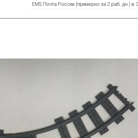
EMS Почта России (примерно за 2 раб. дн.) в
Оставьте отзыв (не менее 50 символов) о товаре на н
за текстовый отзыв или 100₽ за отзыв с фото.
Оставьте отзыв (не менее 50 символов) о товаре че
указанием номера и даты заказа в нашем магазине и 
шей
группе ВК
и выигрывайте отличные призы!