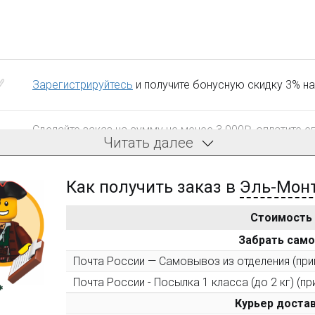
Зарегистрируйтесь
и получите бонусную скидку 3% на
Сделайте заказ на сумму не менее 3 000₽, оплатите е
Читать далее
компенсацию доставки.
Как получить заказ в
Эль-Мон
Стоимость
После того, как сумма Ваших заказов превысит 3000 
Забрать сам
все повторные заказы - 10%
Почта России — Самовывоз из отделения (прим
Разместите фото поэтапной сборки купленного констр
Почта России - Посылка 1 класса (до 2 кг) (пр
форуме или странице в соцсетях - и получите дополн
следующего набора (не дороже 10 000 рублей).
Курьер достав