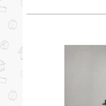
до
Скидка за отзыв
100₽
на нашем сайте
Скидка за отзыв
150₽
на Яндекс.Маркете
...уже сейчас
Участвуйте в конкурсах и розыгрышах в на
Подробные условия всех акций и бонусов...