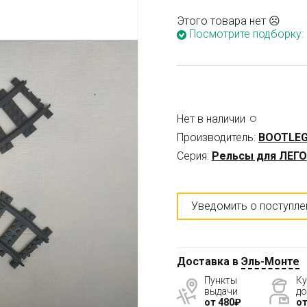
Этого товара нет ☹
Посмотрите подборку:
Нет в наличии
Производитель:
BOOTLEG
Серия:
Рельсы для ЛЕГО
Уведомить о поступле
Доставка в
Эль-Монте
Пункты
Ку
выдачи
до
от 480₽
от