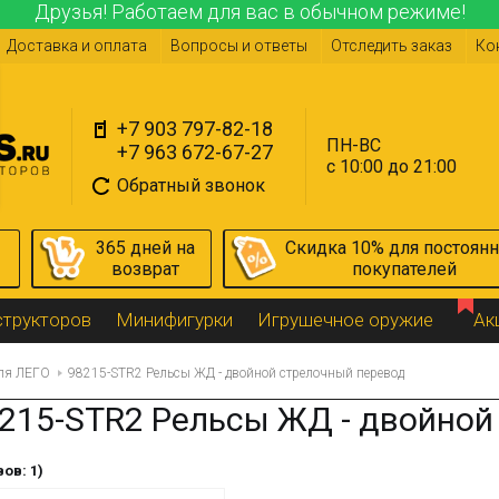
Друзья! Работаем для вас в обычном режиме!
Доставка и оплата
Вопросы и ответы
Отследить заказ
Ко
+7 903 797-82-18
ПН-ВС
+7 963 672-67-27
с 10:00 до 21:00
Обратный звонок
365 дней на
Скидка 10% для постоян
возврат
покупателей
структоров
Минифигурки
Игрушечное оружие
Ак
ля ЛЕГО
98215-STR2 Рельсы ЖД - двойной стрелочный перевод
215-STR2 Рельсы ЖД - двойной
ов: 1)