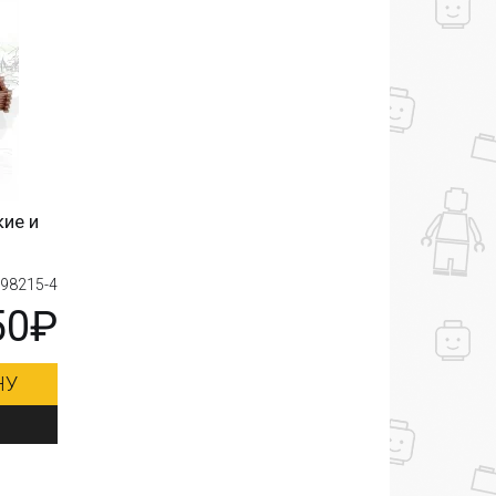
кие и
: 98215-4
50₽
НУ