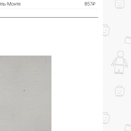
 Эль-Монте
857₽
ашем сайте и получите купон на скидку 50₽
рез систему
Яндекс.Маркет
с обязательным
получите купон на скидку 150₽