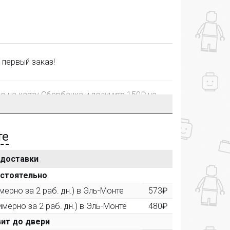
 первый заказ!
го на карту Сбербанка и получите 150₽ на
те
 доставки
рублей, Вы получите постоянную скидку на
остоятельно
ерно за 2 раб. дн.) в Эль-Монте
573₽
уктора в собственном блоге, на сайте,
имерно за 2 раб. дн.) в Эль-Монте
480₽
ительную скидку до 10% при покупке
ит до двери