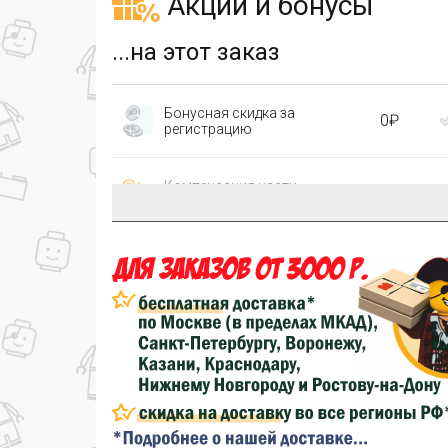
Акции и бонусы
...на этот заказ
Бонусная скидка за
0₽
регистрацию
Компенсация части
150₽
затрат на доставку
...на следующий заказ
Золотая скидка
10%
персональная
Скидка за обзор
до 10%
(фото сборки)