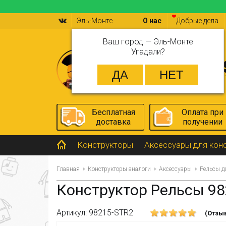
Эль-Монте
О нас
Добрые дела
Ваш город —
Эль-Монте
Угадали?
Бесплатная
Оплата при
доставка
получении
Конструкторы
Аксессуары для кон
Главная
Конструкторы аналоги
Аксессуары
Рельсы д
Конструктор Рельсы 98
Артикул: 98215-STR2
(Отзыв