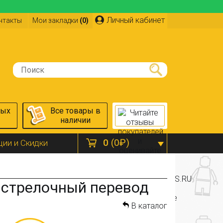
Личный кабинет
нтакты
Мои закладки
(0)
ных
Все товары в
наличии
0
(0₽)
ции и Скидки
 стрелочный перевод
В каталог