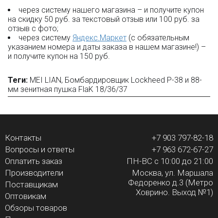
через систему нашего магазина – и получите купон
на скидку 50 руб. за текстовый отзыв или 100 руб. за
отзыв с фото;
через систему
Яндекс.Маркет
(с обязательным
указанием номера и даты заказа в нашем магазине!) –
и получите купон на 150 руб.
Теги:
MEI LIAN
,
Бомбардировщик Lockheed P-38 и 88-
мм зенитная пушка FlaK 18/36/37
Контакты
+7 903 797-82-18
Вопросы и ответы
+7 963 672-67-27
Оплатить заказ
ПН-ВС с 10:00 до 21:00
Производители
Москва, ул. Маршала
Федоренко д.3 (Метро
Поставщикам
Ховрино. Выход №1)
Оптовикам
Обзоры товаров