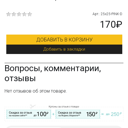
низким ценам!
7-2
Арт.: 25x25-PINK-D
Остались вопросы?
Посмотрите раздел:
?
₽
170₽
Вопрос–ответ
ДОБАВИТЬ В КОРЗИНУ
Добавить в закладки
Вопросы, комментарии,
отзывы
Нет отзывов об этом товаре.