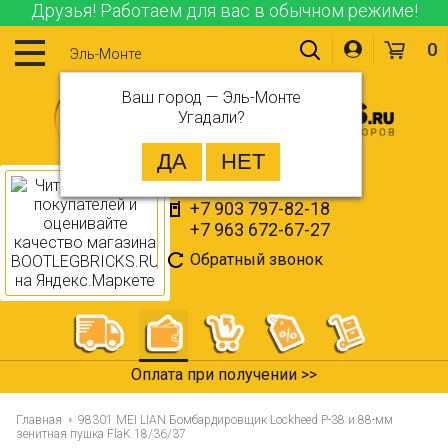
Друзья! Работаем для вас в обычном режиме!
0
Эль-Монте
Ваш город —
Эль-Монте
Угадали?
+7 903 797-82-18
+7 963 672-67-27
Обратный звонок
365 дней на возврат >>
Главная
98301 MEI LIAN Бомбардировщик Lockheed P-38 и 88-мм
зенитная пушка FlaK 18/36/37