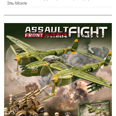
конструктора и получите дополнительную скидку
Эль-Монте
10% при покупке следующего набора (не дороже 10
000 рублей).
Скидка за отзыв
до 100₽
на нашем сайте
Оставьте отзыв (не менее 50 символов) о товаре на
нашем сайте и получите купон на скидку 50₽ за
текстовый отзыв или 100₽ за отзыв с фото.
Скидка за отзыв
150₽
на Яндекс.Маркете
Оставьте отзыв (не менее 50 символов) о товаре
через систему
Яндекс.Маркет
с обязательным
указанием номера и даты заказа в нашем магазине
и получите купон на скидку 150₽
...уже сейчас