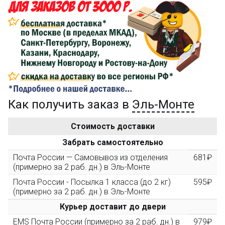
затрат на доставку
Сделайте заказ на сумму не менее 3 000₽, оплатите
его на карту Сбербанка и получите 150₽ на
компенсацию доставки.
...на следующий заказ
Как получить заказ в
Эль-Монте
Золотая скидка
10%
персональная
Стоимость доставки
После того, как сумма Ваших заказов превысит
Забрать самостоятельно
3000 рублей, Вы получите постоянную скидку на все
повторные заказы - 10%
Почта России — Самовывоз из отделения
681₽
(примерно за 2 раб. дн.) в Эль-Монте
Почта России - Посылка 1 класса (до 2 кг)
595₽
Скидка за обзор
до 10%
(фото сборки)
(примерно за 2 раб. дн.) в Эль-Монте
Курьер доставит до двери
Пришлите фото поэтапной сборки купленного
EMS Почта России (примерно за 2 раб. дн.) в
979₽