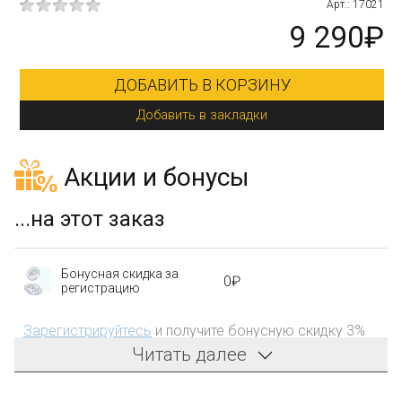
215
Арт.: 17021
₽
9 290₽
ДОБАВИТЬ В КОРЗИНУ
Добавить в закладки
Акции и бонусы
...на этот заказ
Бонусная скидка за
0₽
регистрацию
Зарегистрируйтесь
и получите бонусную скидку 3%
на первый заказ!
Читать далее
Компенсация части
150₽