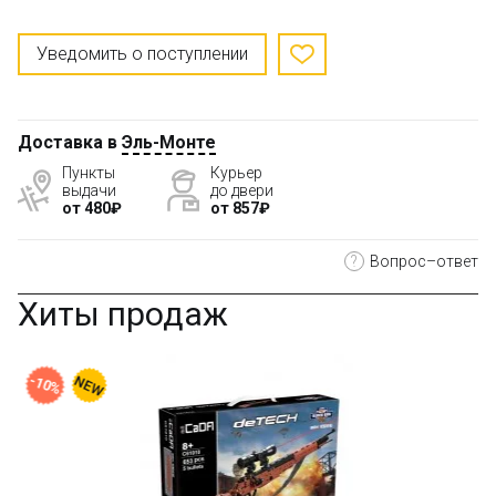
Уведомить о поступлении
Доставка в
Эль-Монте
Пункты
Курьер
выдачи
до двери
от 480₽
от 857₽
?
Вопрос–ответ
Хиты продаж
17021 MOULD KING Дополнение к трактору JC
Fastrac 4000
Арт.: 1