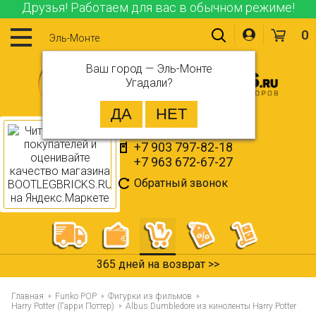
Друзья! Работаем для вас в обычном режиме!
0
Эль-Монте
Ваш город —
Эль-Монте
Угадали?
+7 903 797-82-18
+7 963 672-67-27
Обратный звонок
365 дней на возврат >>
Главная
Funko POP
Фигурки из фильмов
Harry Potter (Гарри Поттер)
Albus Dumbledore из киноленты Harry Potter