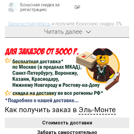
Бонусная скидка за
0₽
регистрацию
Зарегистрируйтесь
и получите бонусную скидку 3%
на первый заказ!
Читать далее
Компенсация части
150₽
затрат на доставку
Сделайте заказ на сумму не менее 3 000₽, оплатите
его на карту Сбербанка и получите 150₽ на
компенсацию доставки.
...на следующий заказ
Как получить заказ в
Эль-Монте
Золотая скидка
10%
персональная
Стоимость доставки
После того, как сумма Ваших заказов превысит
Забрать самостоятельно
3000 рублей, Вы получите постоянную скидку на все