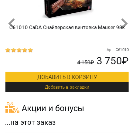
9 29
ДОБАВИТЬ В КОРЗИНУ
r 98k
Добавить в закладки
.: C61010
750₽
Акции и бонусы
...на этот заказ