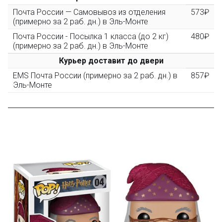
повторные заказы - 10%
Почта России — Самовывоз из отделения
573₽
(примерно за 2 раб. дн.) в Эль-Монте
Почта России - Посылка 1 класса (до 2 кг)
480₽
Скидка за обзор
до 10%
(фото сборки)
(примерно за 2 раб. дн.) в Эль-Монте
Курьер доставит до двери
Пришлите фото поэтапной сборки купленного
EMS Почта России (примерно за 2 раб. дн.) в
857₽
конструктора и получите дополнительную скидку
Эль-Монте
10% при покупке следующего набора (не дороже 10
000 рублей).
Скидка за отзыв
до 100₽
на нашем сайте
Оставьте отзыв (не менее 50 символов) о товаре на
нашем сайте и получите купон на скидку 50₽ за
текстовый отзыв или 100₽ за отзыв с фото.
Скидка за отзыв
150₽
на Яндекс.Маркете