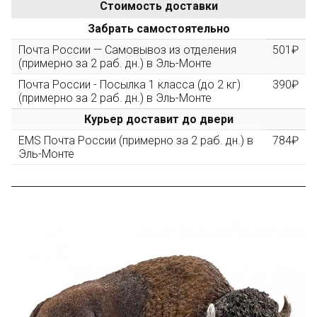
Стоимость доставки
После того, как сумма Ваших заказов превысит
Забрать самостоятельно
3000 рублей, Вы получите постоянную скидку на все
повторные заказы - 10%
Почта России — Самовывоз из отделения
501₽
(примерно за 2 раб. дн.) в Эль-Монте
Почта России - Посылка 1 класса (до 2 кг)
390₽
Скидка за обзор
до 10%
(фото сборки)
(примерно за 2 раб. дн.) в Эль-Монте
Курьер доставит до двери
Пришлите фото поэтапной сборки купленного
EMS Почта России (примерно за 2 раб. дн.) в
784₽
конструктора и получите дополнительную скидку
Эль-Монте
10% при покупке следующего набора (не дороже 10
000 рублей).
Скидка за отзыв
до 100₽
на нашем сайте
Оставьте отзыв (не менее 50 символов) о товаре на
нашем сайте и получите купон на скидку 50₽ за
текстовый отзыв или 100₽ за отзыв с фото.