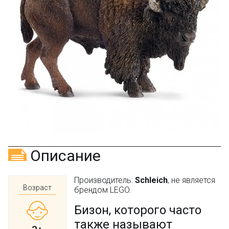
Скидка за отзыв
150₽
на Яндекс.Маркете
Оставьте отзыв (не менее 50 символов) о товаре
через систему
Яндекс.Маркет
с обязательным
указанием номера и даты заказа в нашем магазине
и получите купон на скидку 150₽
...уже сейчас
Участвуйте в конкурсах и розыгрышах в нашей
группе
ВК
и выигрывайте отличные призы!
Подробные условия всех акций и бонусов...
Описание
Производитель:
Schleich
, не является
Возраст
брендом LEGO.
Бизон, которого часто
также называют