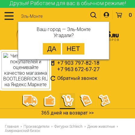
Друзья! Работаем для вас в обычном режиме!
0
Эль-Монте
Ваш город —
Эль-Монте
Угадали?
+7 903 797-82-18
+7 963 672-67-27
Обратный звонок
365 дней на возврат >>
Главная
Производители
Фигурки Schleich
Дикие животные
Американский бизон