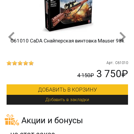
C61010 CaDA Снайперская винтовка Mauser 98k
215
Арт.: C61010
₽
3 750₽
4 150₽
ДОБАВИТЬ В КОРЗИНУ
Добавить в закладки
Акции и бонусы