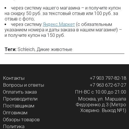
через систему нашего магазина – и получите купон
на скидку 50 руб. за текстовый отзыв или 100 руб. за
отзыв с фото;
через систему
Яндекс.Маркет
(с обязательным
указанием номера и даты заказа в нашем магазине!) –
и получите купон на 150 руб.
Теги:
Schleich
,
Дикие животные
Контакты
+7 903 797-82-18
Вопросы и ответы
+7 963 672-67-27
Оплатить заказ
ПН-ВС с 10:00 до 21:00
Производители
Москва, ул. Маршала
Федоренко д.3 (Метро
Поставщикам
Ховрино. Выход №1)
Оптовикам
Обзоры товаров
Политика