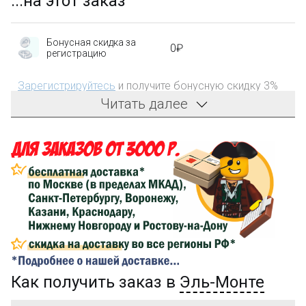
...на этот заказ
Бонусная скидка за
0₽
регистрацию
Зарегистрируйтесь
и получите бонусную скидку 3%
на первый заказ!
Читать далее
Компенсация части
150₽
затрат на доставку
Сделайте заказ на сумму не менее 3 000₽, оплатите
его на карту Сбербанка и получите 150₽ на
компенсацию доставки.
...на следующий заказ
Как получить заказ в
Эль-Монте
Золотая скидка
10%
персональная