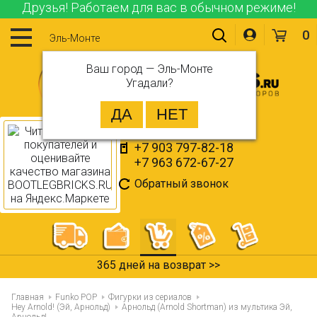
Друзья! Работаем для вас в обычном режиме!
0
Эль-Монте
Ваш город —
Эль-Монте
Угадали?
+7 903 797-82-18
+7 963 672-67-27
Обратный звонок
365 дней на возврат >>
Главная
Funko POP
Фигурки из сериалов
Hey Arnold! (Эй, Арнольд)
Арнольд (Arnold Shortman) из мультика Эй,