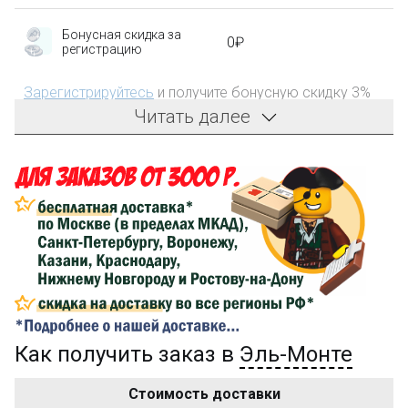
Бонусная скидка за
0₽
регистрацию
Зарегистрируйтесь
и получите бонусную скидку 3%
на первый заказ!
Читать далее
Компенсация части
150₽
затрат на доставку
Сделайте заказ на сумму не менее 3 000₽, оплатите
его на карту Сбербанка и получите 150₽ на
компенсацию доставки.
...на следующий заказ
Как получить заказ в
Эль-Монте
Золотая скидка
10%
персональная
Стоимость доставки