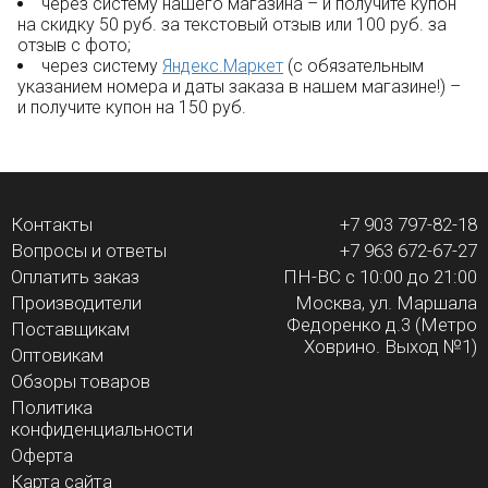
через систему нашего магазина – и получите купон
на скидку 50 руб. за текстовый отзыв или 100 руб. за
отзыв с фото;
через систему
Яндекс.Маркет
(с обязательным
указанием номера и даты заказа в нашем магазине!) –
и получите купон на 150 руб.
Контакты
+7 903 797-82-18
Вопросы и ответы
+7 963 672-67-27
Оплатить заказ
ПН-ВС с 10:00 до 21:00
Производители
Москва, ул. Маршала
Федоренко д.3 (Метро
Поставщикам
Ховрино. Выход №1)
Оптовикам
Обзоры товаров
Политика
конфиденциальности
Оферта
Карта сайта