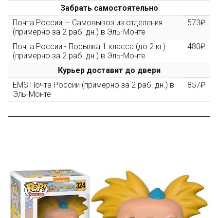
После того, как сумма Ваших заказов превысит
Забрать самостоятельно
3000 рублей, Вы получите постоянную скидку на все
повторные заказы - 10%
Почта России — Самовывоз из отделения
573₽
(примерно за 2 раб. дн.) в Эль-Монте
Почта России - Посылка 1 класса (до 2 кг)
480₽
Скидка за обзор
до 10%
(фото сборки)
(примерно за 2 раб. дн.) в Эль-Монте
Курьер доставит до двери
Пришлите фото поэтапной сборки купленного
EMS Почта России (примерно за 2 раб. дн.) в
857₽
конструктора и получите дополнительную скидку
Эль-Монте
10% при покупке следующего набора (не дороже 10
000 рублей).
Скидка за отзыв
до 100₽
на нашем сайте
Оставьте отзыв (не менее 50 символов) о товаре на
нашем сайте и получите купон на скидку 50₽ за
текстовый отзыв или 100₽ за отзыв с фото.
Скидка за отзыв
150₽