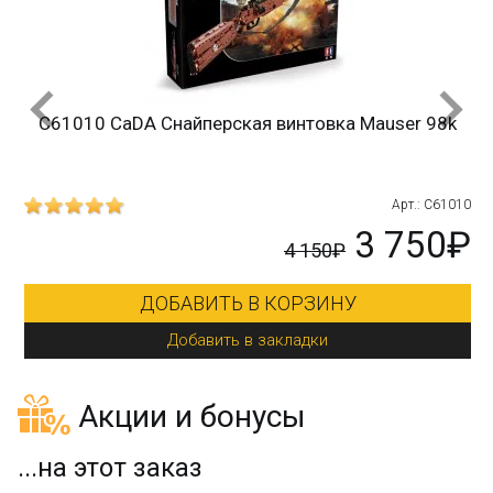
C61010 CaDA Снайперская винтовка Mauser 98k
215
Арт.: C61010
₽
3 750₽
4 150₽
ДОБАВИТЬ В КОРЗИНУ
Добавить в закладки
Акции и бонусы
...на этот заказ