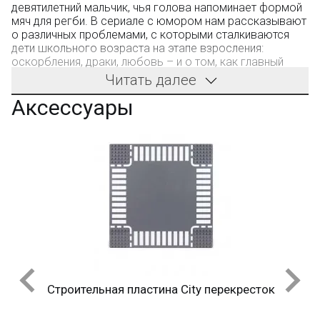
девятилетний мальчик, чья голова напоминает формой
мяч для регби. В сериале с юмором нам рассказывают
о различных проблемами, с которыми сталкиваются
дети школьного возраста на этапе взросления:
оскорбления, драки, любовь – и о том, как главный
герой с ними расправляется и помогает с этим другим.
Читать далее
Именно поэтому мультфильм завоевал всемирную
Аксессуары
славу, и его с удовольствием можно пересматривать
даже во взрослом возрасте. Если Вы являетесь
поклонником данного мультсериала, предлагаем
Вашему вниманию фигурку Funko Pop Arnold Shortman,
которая прекрасно встанет на полку и подогревать Вас
добрыми воспоминаниями.
Производитель - фабрика Funko (не LEGO). Компания
производит качественные конструкторы. Детали имеют
универсальные размеры и совместимы с
конструкторами других оригинальных брендов.
Строительная пластина City перекресток
Только в BOOTLEGBRICKS.RU: