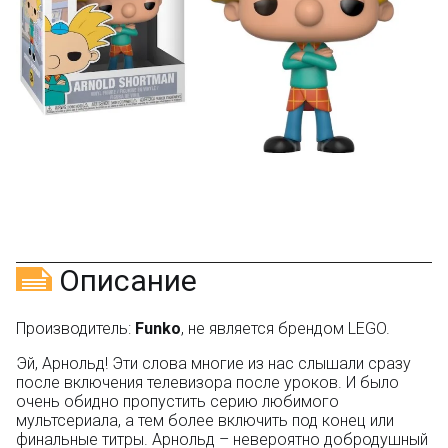
на Яндекс.Маркете
Оставьте отзыв (не менее 50 символов) о товаре
через систему
Яндекс.Маркет
с обязательным
указанием номера и даты заказа в нашем магазине
и получите купон на скидку 150₽
...уже сейчас
Участвуйте в конкурсах и розыгрышах в нашей
группе
ВК
и выигрывайте отличные призы!
Подробные условия всех акций и бонусов...
Описание
Производитель:
Funko
, не является брендом LEGO.
Эй, Арнольд! Эти слова многие из нас слышали сразу
после включения телевизора после уроков. И было
очень обидно пропустить серию любимого
мультсериала, а тем более включить под конец или
финальные титры. Арнольд – невероятно добродушный