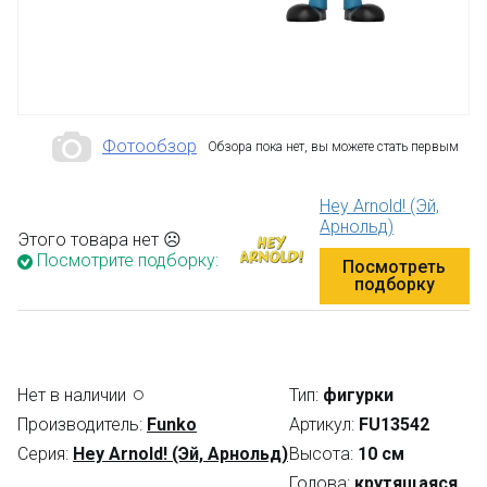
Фотообзор
Обзора пока нет, вы можете стать первым
Hey Arnold! (Эй,
Арнольд)
Этого товара нет ☹
Посмотрите подборку:
Посмотреть
подборку
Нет в наличии
Тип:
фигурки
Производитель:
Funko
Артикул:
FU13542
Серия:
Hey Arnold! (Эй, Арнольд)
Высота:
10 см
Голова:
крутящаяся