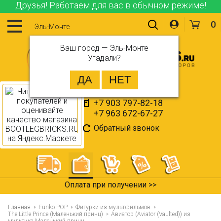
Друзья! Работаем для вас в обычном режиме!
0
Эль-Монте
Ваш город —
Эль-Монте
Угадали?
+7 903 797-82-18
+7 963 672-67-27
Обратный звонок
365 дней на возврат >>
Главная
Funko POP
Фигурки из мультфильмов
The Little Prince (Маленький принц)
Авиатор (Aviator (Vaulted)) из