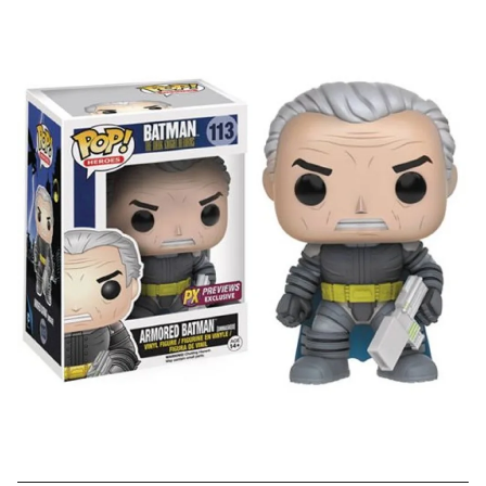
Скидка за отзыв
до 100₽
на нашем сайте
Оставьте отзыв (не менее 50 символов) о товаре на
нашем сайте и получите купон на скидку 50₽ за
текстовый отзыв или 100₽ за отзыв с фото.
Скидка за отзыв
150₽
на Яндекс.Маркете
Оставьте отзыв (не менее 50 символов) о товаре
через систему
Яндекс.Маркет
с обязательным
указанием номера и даты заказа в нашем магазине
и получите купон на скидку 150₽
...уже сейчас
Участвуйте в конкурсах и розыгрышах в нашей
группе
ВК
и выигрывайте отличные призы!
Подробные условия всех акций и бонусов...