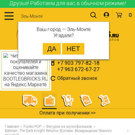
Друзья! Работаем для вас в обычном режиме!
0
Эль-Монте
Ваш город —
Эль-Монте
Угадали?
+7 903 797-82-18
+7 963 672-67-27
Обратный звонок
365 дней на возврат >>
Главная
Funko POP
Фигурки из мультфильмов
Batman: The Dark Knight Returns (Бэтмен: Возвращение Тёмного