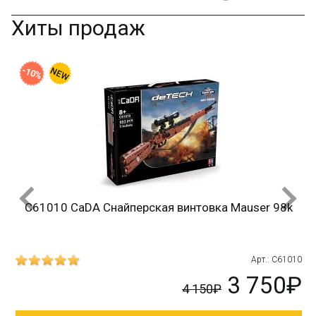
Хиты продаж
-10%
C61010 CaDA Снайперская винтовка Mauser 98k
215
Арт.: C61010
₽
3 750₽
4 150₽