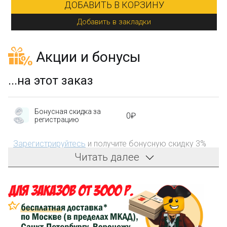
ДОБАВИТЬ В КОРЗИНУ
Добавить в закладки
Акции и бонусы
...на этот заказ
Бонусная скидка за
0₽
регистрацию
Зарегистрируйтесь
и получите бонусную скидку 3%
на первый заказ!
Читать далее
Компенсация части
150₽
затрат на доставку
Сделайте заказ на сумму не менее 3 000₽, оплатите
его на карту Сбербанка и получите 150₽ на