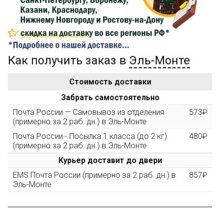
компенсацию доставки.
...на следующий заказ
Как получить заказ в
Эль-Монте
Золотая скидка
10%
персональная
Стоимость доставки
После того, как сумма Ваших заказов превысит
Забрать самостоятельно
3000 рублей, Вы получите постоянную скидку на все
повторные заказы - 10%
Почта России — Самовывоз из отделения
573₽
(примерно за 2 раб. дн.) в Эль-Монте
Почта России - Посылка 1 класса (до 2 кг)
480₽
Скидка за обзор
до 10%
(фото сборки)
(примерно за 2 раб. дн.) в Эль-Монте
Курьер доставит до двери
Пришлите фото поэтапной сборки купленного
EMS Почта России (примерно за 2 раб. дн.) в
857₽
конструктора и получите дополнительную скидку
Эль-Монте
10% при покупке следующего набора (не дороже 10
000 рублей).