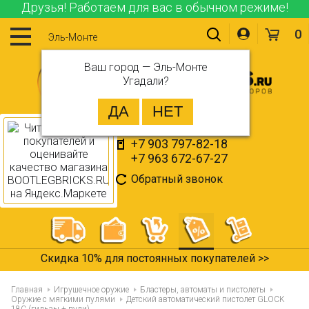
Друзья! Работаем для вас в обычном режиме!
0
Эль-Монте
Ваш город —
Эль-Монте
Угадали?
+7 903 797-82-18
+7 963 672-67-27
Обратный звонок
Скидка 10% для постоянных покупателей >>
Главная
Игрушечное оружие
Бластеры, автоматы и пистолеты
Оружие с мягкими пулями
Детский автоматический пистолет GLOCK