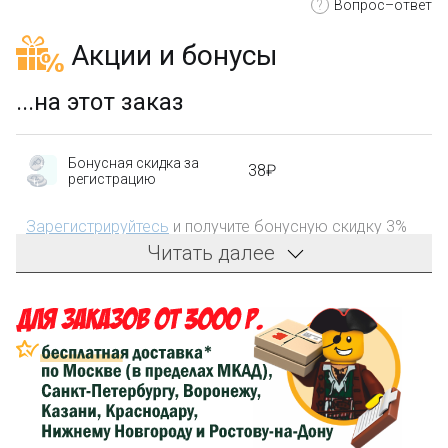
?
Вопрос–ответ
Акции и бонусы
...на этот заказ
Бонусная скидка за
38₽
регистрацию
Зарегистрируйтесь
и получите бонусную скидку 3%
на первый заказ!
Читать далее
Компенсация части
150₽
затрат на доставку
Сделайте заказ на сумму не менее 3 000₽, оплатите
его на карту Сбербанка и получите 150₽ на
компенсацию доставки.