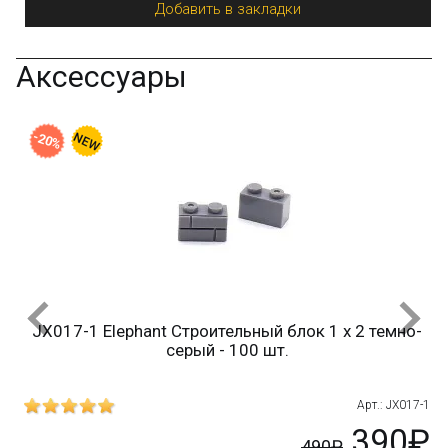
Вопрос–ответ
Добавить в закладки
Аксессуары
-20%
JX017-1 Elephant Строительный блок 1 х 2 темно-
серый - 100 шт.
A-1
Арт.: JX017-1
₽
390₽
490₽