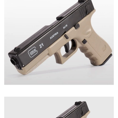
Оставьте отзыв (не менее 50 символов) о товаре на
нашем сайте и получите купон на скидку 50₽ за
текстовый отзыв или 100₽ за отзыв с фото.
Скидка за отзыв
150₽
на Яндекс.Маркете
Оставьте отзыв (не менее 50 символов) о товаре
через систему
Яндекс.Маркет
с обязательным
указанием номера и даты заказа в нашем магазине
и получите купон на скидку 150₽
...уже сейчас
Участвуйте в конкурсах и розыгрышах в нашей
группе
ВК
и выигрывайте отличные призы!
Подробные условия всех акций и бонусов...