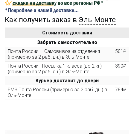
...на следующий заказ
Как получить заказ в
Эль-Монте
Золотая скидка
10%
персональная
Стоимость доставки
После того, как сумма Ваших заказов превысит
Забрать самостоятельно
3000 рублей, Вы получите постоянную скидку на все
повторные заказы - 10%
Почта России — Самовывоз из отделения
501₽
(примерно за 2 раб. дн.) в Эль-Монте
Почта России - Посылка 1 класса (до 2 кг)
390₽
Скидка за обзор
до 10%
(фото сборки)
(примерно за 2 раб. дн.) в Эль-Монте
Курьер доставит до двери
Пришлите фото поэтапной сборки купленного
EMS Почта России (примерно за 2 раб. дн.) в
784₽
конструктора и получите дополнительную скидку
Эль-Монте
10% при покупке следующего набора (не дороже 10
000 рублей).
Скидка за отзыв
до 100₽
на нашем сайте