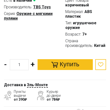
Есть
в наличии
Цвет товара:
коричневый
Производитель:
TBS Toys
Материал:
ABS
Серия:
Оружие с мягкими
пластик
пулями
Тип:
игрушечное
оружие
Возраст:
7+
Страна
производитель:
Китай
-
+
Купить
Доставка в
Эль-Монте
Пункты
Курьер
выдачи
до двери
от 390₽
от 784₽