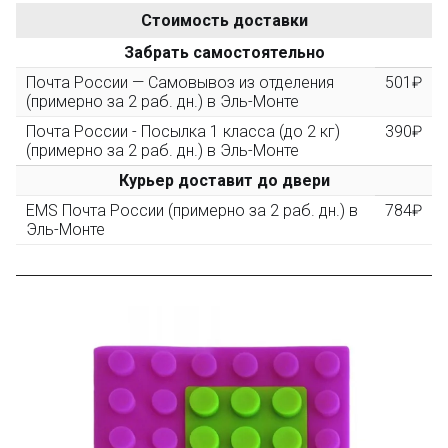
Стоимость доставки
После того, как сумма Ваших заказов превысит
Забрать самостоятельно
3000 рублей, Вы получите постоянную скидку на все
повторные заказы - 10%
Почта России — Самовывоз из отделения
501₽
(примерно за 2 раб. дн.) в Эль-Монте
Почта России - Посылка 1 класса (до 2 кг)
390₽
Скидка за обзор
до 10%
(фото сборки)
(примерно за 2 раб. дн.) в Эль-Монте
Курьер доставит до двери
Пришлите фото поэтапной сборки купленного
EMS Почта России (примерно за 2 раб. дн.) в
784₽
конструктора и получите дополнительную скидку
Эль-Монте
10% при покупке следующего набора (не дороже 10
000 рублей).
Скидка за отзыв
до 100₽
на нашем сайте
Оставьте отзыв (не менее 50 символов) о товаре на
нашем сайте и получите купон на скидку 50₽ за
текстовый отзыв или 100₽ за отзыв с фото.