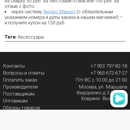
на скидку 50 руб. за текстовый отзыв или 100 руб. за
отзыв с фото;
через систему
Яндекс.Маркет
(с обязательным
указанием номера и даты заказа в нашем магазине!) –
и получите купон на 150 руб.
Теги:
Аксессуары
Контакты
+7 903 797-82-18
Вопросы и ответы
+7 963 672-67-27
Оплатить заказ
ПН-ВС с 10:00 до 21:00
Производители
Москва, ул. Маршала
Федоренко д.3 (Метро
Поставщикам
Ховрино. Выход №1)
Оптовикам
Обзоры товаров
Политика
конфиденциальности
Оферта