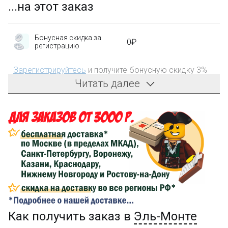
...на этот заказ
Бонусная скидка за
0₽
регистрацию
Зарегистрируйтесь
и получите бонусную скидку 3%
на первый заказ!
Читать далее
Компенсация части
150₽
затрат на доставку
Сделайте заказ на сумму не менее 3 000₽, оплатите
его на карту Сбербанка и получите 150₽ на
компенсацию доставки.
...на следующий заказ
Как получить заказ в
Эль-Монте
Золотая скидка
10%
персональная