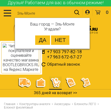
Друзья! Работаем для вас в обычном режиме!
0
Эль-Монте
Ваш город —
Эль-Монте
Угадали?
+7 903 797-82-18
+7 963 672-67-27
Обратный звонок
365 дней на возврат >>
Главная
Конструкторы аналоги
Аксессуары
Блокноты ЛЕГО
Блокнот фиолетовый