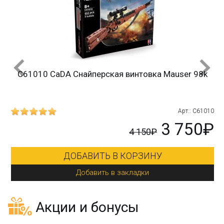
C61010 CaDA Снайперская винтовка Mauser 98k
215
Арт.: C61010
₽
3 750₽
4 150₽
ДОБАВИТЬ В КОРЗИНУ
Добавить в закладки
Акции и бонусы