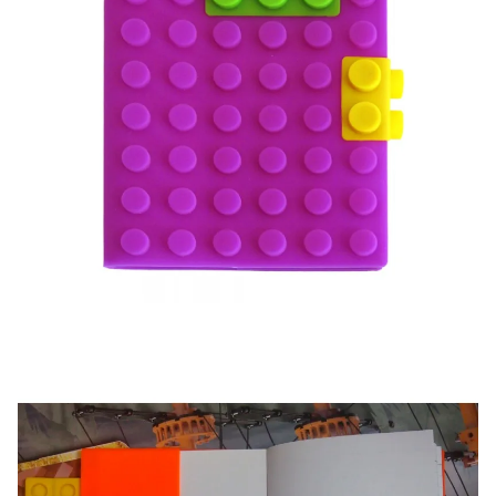
Скидка за отзыв
150₽
на Яндекс.Маркете
Оставьте отзыв (не менее 50 символов) о товаре
через систему
Яндекс.Маркет
с обязательным
указанием номера и даты заказа в нашем магазине
и получите купон на скидку 150₽
...уже сейчас
Участвуйте в конкурсах и розыгрышах в нашей
группе
ВК
и выигрывайте отличные призы!
Подробные условия всех акций и бонусов...