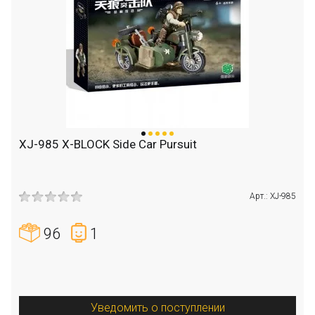
XJ-985 X-BLOCK Side Car Pursuit
Арт.: XJ-985
96
1
Уведомить о поступлении