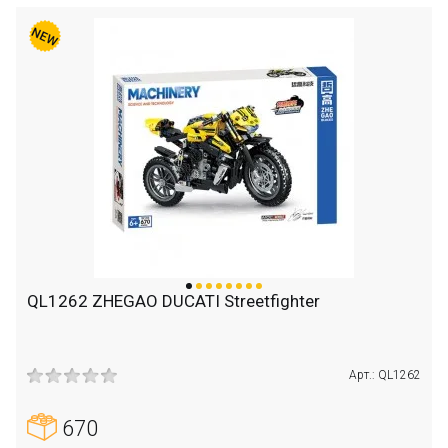
QL1262 ZHEGAO DUCATI Streetfighter
Арт.: QL1262
670